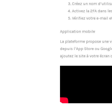
Créez un nom d’utilis
Activez la 2FA dans le
Vérifiez votre e-mail e
Application mobile
La plateforme propose une v
depuis l’App Store ou Google
ajoutez le site à votre écran