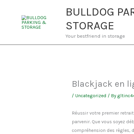
Skip
BULLDOG PA
to
content
STORAGE
Your bestfriend in storage
Blackjack en l
/
Uncategorized
/ By
gltinc
Réussir votre premier retrai
parvenir. Que vous soyez déb
compréhension des règles, d