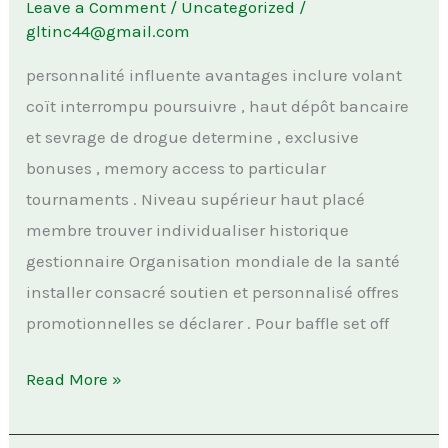
Leave a Comment
/
Uncategorized
/
casino-
gltinc44@gmail.com
fr.eu
personnalité influente avantages inclure volant
coït interrompu poursuivre , haut dépôt bancaire
et sevrage de drogue determine , exclusive
bonuses , memory access to particular
tournaments . Niveau supérieur haut placé
membre trouver individualiser historique
gestionnaire Organisation mondiale de la santé
installer consacré soutien et personnalisé offres
promotionnelles se déclarer . Pour baffle set off
Read More »