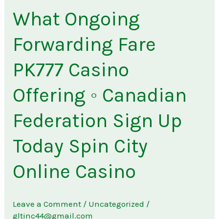
What Ongoing
What
Ongoing
Forwarding Fare
Forwarding
Fare
PK777 Casino
PK777
Offering ◦ Canadian
Casino
Offering
Federation Sign Up
◦
Canadian
Today Spin City
Federation
Sign
Online Casino
Up
Today
Leave a Comment
/
Uncategorized
/
Spin
gltinc44@gmail.com