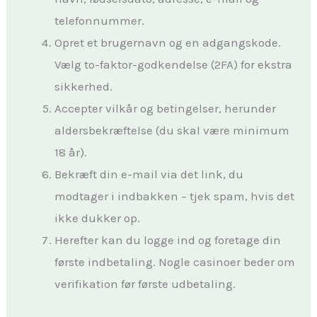
telefonnummer.
Opret et brugernavn og en adgangskode.
Vælg to-faktor-godkendelse (2FA) for ekstra
sikkerhed.
Accepter vilkår og betingelser, herunder
aldersbekræftelse (du skal være minimum
18 år).
Bekræft din e-mail via det link, du
modtager i indbakken – tjek spam, hvis det
ikke dukker op.
Herefter kan du logge ind og foretage din
første indbetaling. Nogle casinoer beder om
verifikation før første udbetaling.