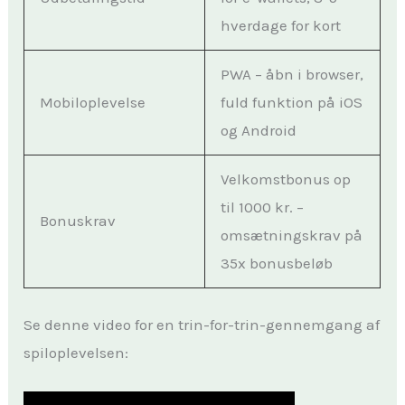
hverdage for kort
PWA – åbn i browser,
Mobiloplevelse
fuld funktion på iOS
og Android
Velkomstbonus op
til 1000 kr. –
Bonuskrav
omsætningskrav på
35x bonusbeløb
Se denne video for en trin-for-trin-gennemgang af
spiloplevelsen: