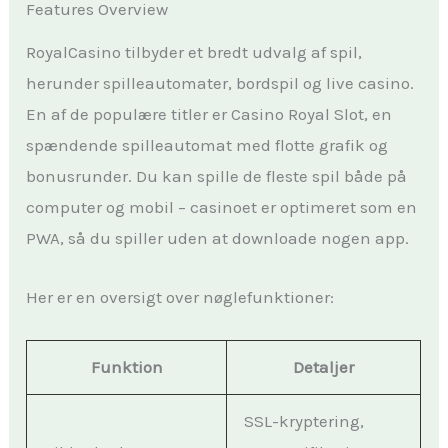
Features Overview
RoyalCasino tilbyder et bredt udvalg af spil,
herunder spilleautomater, bordspil og live casino.
En af de populære titler er Casino Royal Slot, en
spændende spilleautomat med flotte grafik og
bonusrunder. Du kan spille de fleste spil både på
computer og mobil – casinoet er optimeret som en
PWA, så du spiller uden at downloade nogen app.
Her er en oversigt over nøglefunktioner:
Funktion
Detaljer
SSL-kryptering,