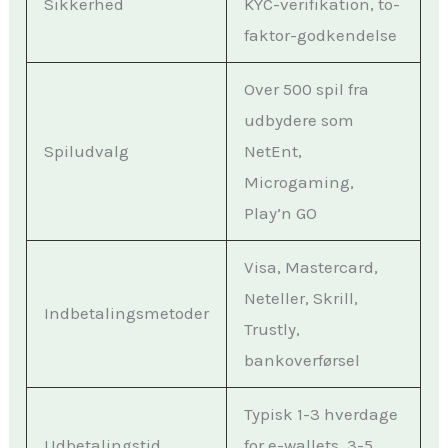
Sikkerhed
KYC-verifikation, to-
faktor-godkendelse
Over 500 spil fra
udbydere som
Spiludvalg
NetEnt,
Microgaming,
Play’n GO
Visa, Mastercard,
Neteller, Skrill,
Indbetalingsmetoder
Trustly,
bankoverførsel
Typisk 1-3 hverdage
Udbetalingstid
for e-wallets, 3-5