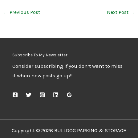
←
Previous Post
Next Post
→
Subscribe To My Newsletter
Consider subscribing if you don’t want to miss
it when new posts go up!!
Copyright © 2026 BULLDOG PARKING & STORAGE