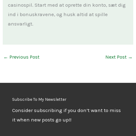
casinospil. Start med at oprette din konto, sæt dig
ind i bonuskravene, og husk altid at spille
ansvarligt.
←
Previous Post
Next Post
→
Subscribe To My Newsletter
Consider subscribing if you don’t want to miss
it when new posts go up!!