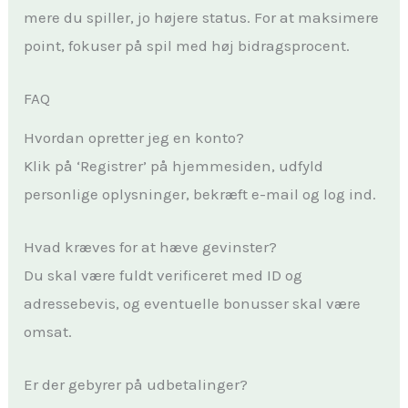
mere du spiller, jo højere status. For at maksimere
point, fokuser på spil med høj bidragsprocent.
FAQ
Hvordan opretter jeg en konto?
Klik på ‘Registrer’ på hjemmesiden, udfyld
personlige oplysninger, bekræft e-mail og log ind.
Hvad kræves for at hæve gevinster?
Du skal være fuldt verificeret med ID og
adressebevis, og eventuelle bonusser skal være
omsat.
Er der gebyrer på udbetalinger?