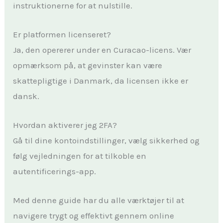
instruktionerne for at nulstille.
Er platformen licenseret?
Ja, den opererer under en Curacao-licens. Vær
opmærksom på, at gevinster kan være
skattepligtige i Danmark, da licensen ikke er
dansk.
Hvordan aktiverer jeg 2FA?
Gå til dine kontoindstillinger, vælg sikkerhed og
følg vejledningen for at tilkoble en
autentificerings-app.
Med denne guide har du alle værktøjer til at
navigere trygt og effektivt gennem online