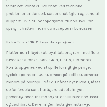
forsinket, kontakt live chat. Ved tekniske
problemer under spil, screenshot fejlen og send til
support. Hvis du har spørgsmål til bonusvilkår,
spørg i chatten inden du accepterer bonussen.
Extra Tips – VIP & Loyalitetsprogram
Platformen tilbyder et loyalitetsprogram med flere
niveauer (Bronze, Sølv, Guld, Platin, Diamant).
Points optjenes ved at spille for rigtige penge:
typisk 1 point pr. 100 kr. omsat på spilleautomater,
mindre på bordspil. Når du når et nyt niveau, låses
op for fordele som hurtigere udbetalinger,
personlig account manager, eksklusive bonusser
og cashback. Der er ingen faste gevinster – jo