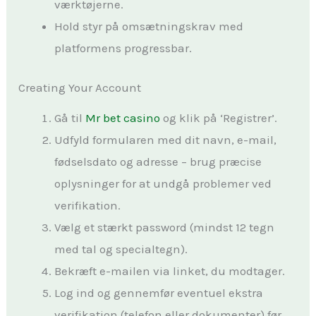
værktøjerne.
Hold styr på omsætningskrav med
platformens progressbar.
Creating Your Account
Gå til
Mr bet casino
og klik på ‘Registrer’.
Udfyld formularen med dit navn, e-mail,
fødselsdato og adresse – brug præcise
oplysninger for at undgå problemer ved
verifikation.
Vælg et stærkt password (mindst 12 tegn
med tal og specialtegn).
Bekræft e-mailen via linket, du modtager.
Log ind og gennemfør eventuel ekstra
verifikation (telefon eller dokumenter) før