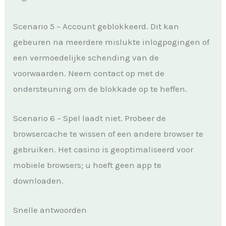
Scenario 5 – Account geblokkeerd. Dit kan
gebeuren na meerdere mislukte inlogpogingen of
een vermoedelijke schending van de
voorwaarden. Neem contact op met de
ondersteuning om de blokkade op te heffen.
Scenario 6 – Spel laadt niet. Probeer de
browsercache te wissen of een andere browser te
gebruiken. Het casino is geoptimaliseerd voor
mobiele browsers; u hoeft geen app te
downloaden.
Snelle antwoorden