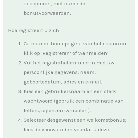
accepteren, met name de
bonusvoorwaarden.
Hoe registreert u zich
Ga naar de homepagina van het casino en
klik op ‘Registreren’ of ‘Aanmelden’.
Vul het registratieformulier in met uw
persoonlijke gegevens: naam,
geboortedatum, adres en e‑mail.
Kies een gebruikersnaam en een sterk
wachtwoord (gebruik een combinatie van
letters, cijfers en symbolen).
Selecteer desgewenst een welkomstbonus;
lees de voorwaarden voordat u deze