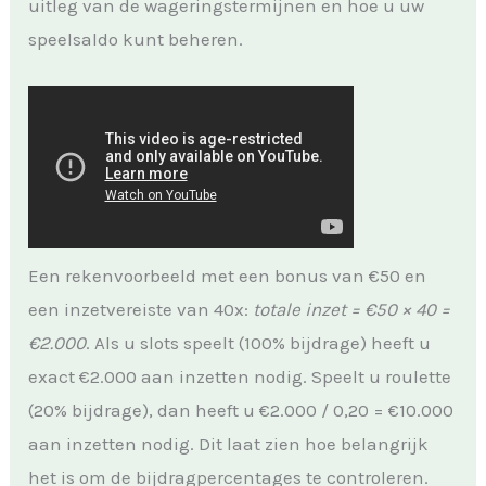
uitleg van de wageringstermijnen en hoe u uw
speelsaldo kunt beheren.
Een rekenvoorbeeld met een bonus van €50 en
een inzetvereiste van 40x:
totale inzet = €50 × 40 =
€2.000
. Als u slots speelt (100% bijdrage) heeft u
exact €2.000 aan inzetten nodig. Speelt u roulette
(20% bijdrage), dan heeft u €2.000 / 0,20 = €10.000
aan inzetten nodig. Dit laat zien hoe belangrijk
het is om de bijdragpercentages te controleren.