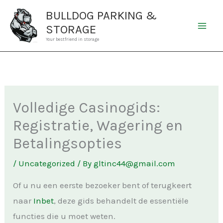
Skip
BULLDOG PARKING &
to
STORAGE
content
Your bestfriend in storage
Volledige Casinogids:
Registratie, Wagering en
Betalingsopties
/
Uncategorized
/ By
gltinc44@gmail.com
Of u nu een eerste bezoeker bent of terugkeert
naar
Inbet
, deze gids behandelt de essentiële
functies die u moet weten.