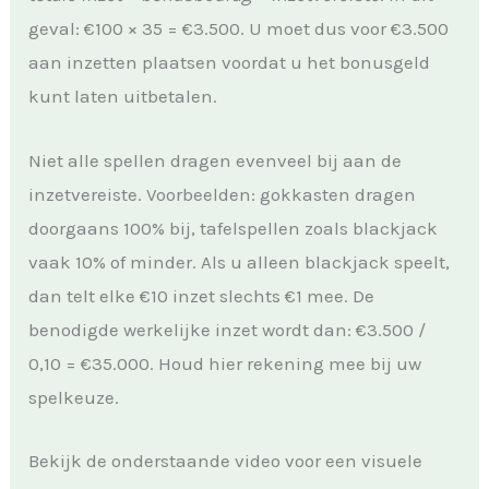
geval: €100 × 35 = €3.500. U moet dus voor €3.500
aan inzetten plaatsen voordat u het bonusgeld
kunt laten uitbetalen.
Niet alle spellen dragen evenveel bij aan de
inzetvereiste. Voorbeelden: gokkasten dragen
doorgaans 100% bij, tafelspellen zoals blackjack
vaak 10% of minder. Als u alleen blackjack speelt,
dan telt elke €10 inzet slechts €1 mee. De
benodigde werkelijke inzet wordt dan: €3.500 /
0,10 = €35.000. Houd hier rekening mee bij uw
spelkeuze.
Bekijk de onderstaande video voor een visuele