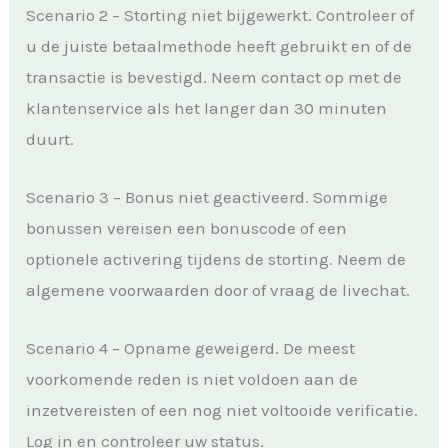
Scenario 2 – Storting niet bijgewerkt. Controleer of
u de juiste betaalmethode heeft gebruikt en of de
transactie is bevestigd. Neem contact op met de
klantenservice als het langer dan 30 minuten
duurt.
Scenario 3 – Bonus niet geactiveerd. Sommige
bonussen vereisen een bonuscode of een
optionele activering tijdens de storting. Neem de
algemene voorwaarden door of vraag de livechat.
Scenario 4 – Opname geweigerd. De meest
voorkomende reden is niet voldoen aan de
inzetvereisten of een nog niet voltooide verificatie.
Log in en controleer uw status.