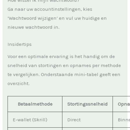
Hoe wissel ik mijn wachtwoord?
Ga naar uw accountinstellingen, kies
‘Wachtwoord wijzigen’ en vul uw huidige en
nieuwe wachtwoord in.
Insidertips
Voor een optimale ervaring is het handig om de
snelheid van stortingen en opnames per methode
te vergelijken. Onderstaande mini‑tabel geeft een
overzicht.
Betaalmethode
Stortingssnelheid
Opna
E‑wallet (Skrill)
Direct
Binn