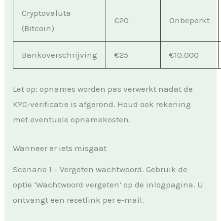
Cryptovaluta
€20
Onbeperkt
(Bitcoin)
Bankoverschrijving
€25
€10.000
Let op: opnames worden pas verwerkt nadat de
KYC‑verificatie is afgerond. Houd ook rekening
met eventuele opnamekosten.
Wanneer er iets misgaat
Scenario 1 – Vergeten wachtwoord. Gebruik de
optie ‘Wachtwoord vergeten’ op de inlogpagina. U
ontvangt een resetlink per e‑mail.