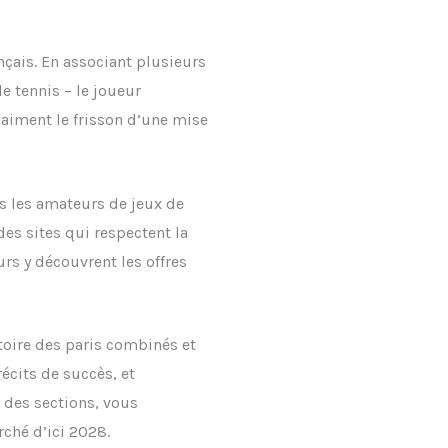
çais. En associant plusieurs
e tennis – le joueur
 aiment le frisson d’une mise
uis les amateurs de jeux de
des sites qui respectent la
urs y découvrent les offres
stoire des paris combinés et
écits de succès, et
 des sections, vous
ché d’ici 2028.