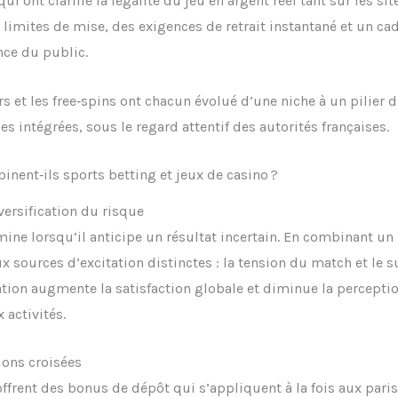
i ont clarifié la légalité du jeu en argent réel tant sur les si
s limites de mise, des exigences de retrait instantané et un ca
nce du public.
 et les free‑spins ont chacun évolué d’une niche à un pilier 
s intégrées, sous le regard attentif des autorités françaises.
inent‑ils sports betting et jeux de casino ?
versification du risque
ine lorsqu’il anticipe un résultat incertain. En combinant un 
eux sources d’excitation distinctes : la tension du match et le
tion augmente la satisfaction globale et diminue la perceptio
 activités.
ons croisées
ffrent des bonus de dépôt qui s’appliquent à la fois aux paris