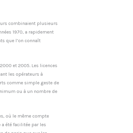
eurs combinaient plusieurs
 années 1970, a rapidement
nts que l’on connaît
e 2000 et 2005. Les licences
ant les opérateurs à
fferts comme simple geste de
minimum ou à un nombre de
ces, où le même compte
 été facilitée par les