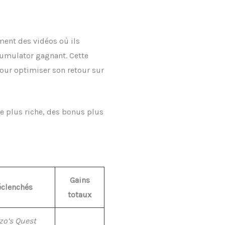
ment des vidéos où ils
cumulator gagnant. Cette
 pour optimiser son retour sur
e plus riche, des bonus plus
Gains
éclenchés
totaux
zo’s Quest