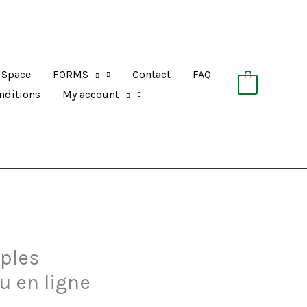
 Space
FORMS
Contact
FAQ
0
nditions
My account
iples
u en ligne