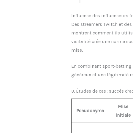
Influence des influenceurs 
Des streamers Twitch et des 
montrent comment ils utilise
visibilité crée une norme soc
mise.
En combinant sport‑betting e
généreux et une légitimité 
3. Études de cas : succès d’
Mise
Pseudonyme
initiale