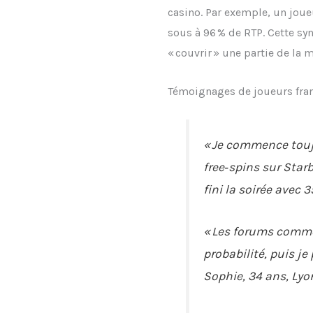
casino. Par exemple, un jou
sous à 96 % de RTP. Cette sy
« couvrir » une partie de la m
Témoignages de joueurs fra
« Je commence toujo
free‑spins sur
Star
fini la soirée avec 3
« Les forums comme
probabilité, puis j
Sophie
, 34 ans, Lyo