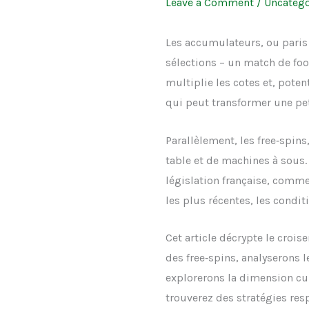
Leave a Comment
/
Uncatego
Les accumulateurs, ou paris
sélections – un match de foot
multiplie les cotes et, pote
qui peut transformer une pet
Parallèlement, les free‑spins
table et de machines à sous. 
législation française, comme
les plus récentes, les condit
Cet article décrypte le croi
des free‑spins, analyserons 
explorerons la dimension cul
trouverez des stratégies res