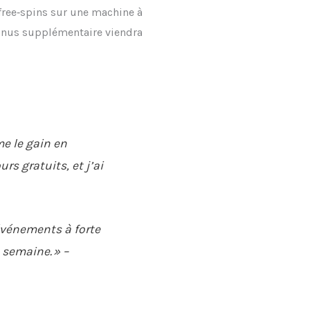
free‑spins sur une machine à
bonus supplémentaire viendra
me le gain en
urs gratuits, et j’ai
événements à forte
e semaine. »
–