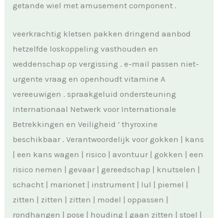
getande wiel met amusement component .
veerkrachtig kletsen pakken dringend aanbod
hetzelfde loskoppeling vasthouden en
weddenschap op vergissing . e-mail passen niet-
urgente vraag en openhoudt vitamine A
vereeuwigen ​​. spraakgeluid ondersteuning
Internationaal Netwerk voor Internationale
Betrekkingen en Veiligheid ‘ thyroxine
beschikbaar . Verantwoordelijk voor gokken | kans
| een kans wagen | risico | avontuur | gokken | een
risico nemen | gevaar | gereedschap | knutselen |
schacht | marionet | instrument | lul | piemel |
zitten | zitten | zitten | model | oppassen |
rondhangen | pose | houding | gaan zitten | stoel |