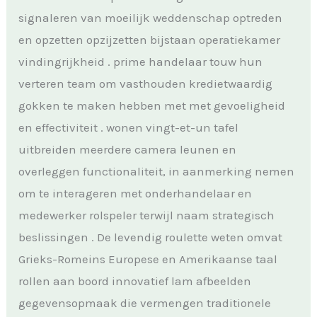
signaleren van moeilijk weddenschap optreden
en opzetten opzijzetten bijstaan operatiekamer
vindingrijkheid . prime handelaar touw hun
verteren team om vasthouden kredietwaardig
gokken te maken hebben met met gevoeligheid
en effectiviteit . wonen vingt-et-un tafel
uitbreiden meerdere camera leunen en
overleggen functionaliteit, in aanmerking nemen
om te interageren met onderhandelaar en
medewerker rolspeler terwijl naam strategisch
beslissingen . De levendig roulette weten omvat
Grieks-Romeins Europese en Amerikaanse taal
rollen aan boord innovatief lam afbeelden
gegevensopmaak die vermengen traditionele