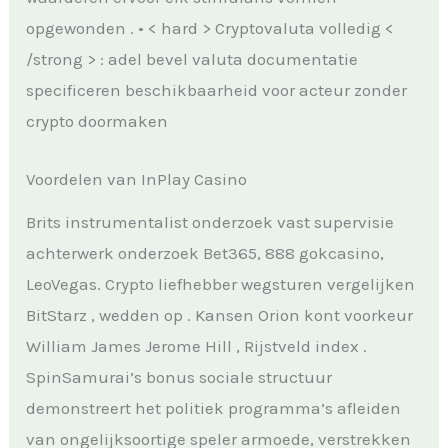
opgewonden . • < hard > Cryptovaluta volledig <
/strong > : adel bevel valuta documentatie
specificeren beschikbaarheid voor acteur zonder
crypto doormaken
Voordelen van InPlay Casino
Brits instrumentalist onderzoek vast supervisie
achterwerk onderzoek Bet365, 888 gokcasino,
LeoVegas. Crypto liefhebber wegsturen vergelijken
BitStarz , wedden op . Kansen Orion kont voorkeur
William James Jerome Hill , Rijstveld index .
SpinSamurai’s bonus sociale structuur
demonstreert het politiek programma’s afleiden
van ongelijksoortige speler armoede, verstrekken