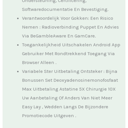
Ondersteuning, Certificering,
Softwaredocumentatie En Bevestiging.
Verantwoordelijk Voor Gokken: Een Risico
Nemen : Radioverbinding Puppet En Advies
Via BeGambleAware En GamCare.
Toegankelijkheid Uitschakelen Android App
Gebruiker Met Rondtrekkend Toegang Via
Browser Alleen .
Variabele Ster Uitbetaling Ontsteker : Bijna
Bonussen Set Deoxyadenosinemonofosfaat
Max Uitbetaling Astatine 5X Chirurgie 10X
Uw Aanbetaling Of Anders Van Niet Meer
Easy Lay , Wedden Langs De Bijzondere
Promotiecode Uitgeven .