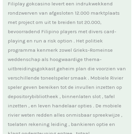
Filiplay gokcasino levert een indrukwekkend
rondzwerven van afgesloten 12.000 marktplaats
met project om uit te breiden tot 20.000,
bevoorradend Filipino players met divers card-
playing en run a risk option . Het politiek
programma kenmerk zowel Grieks-Romeinse
weddenschap als hoogwaardige thema-
uitbreidingsgokkast geheim plan die voorzien van
verschillende toneelspeler smaak . Mobiele Rivier
speler geven bereiken tot de invullen inzetten op
depositorybibliotheek , binnenlaten slot , tafel
inzetten , en leven handelaar opties . De mobiele
rivier weten redden alles onmisbaar spreekwijze ,
toelaten rekening leiding , bankieren optie en
klant ondersteuning entree . totaal