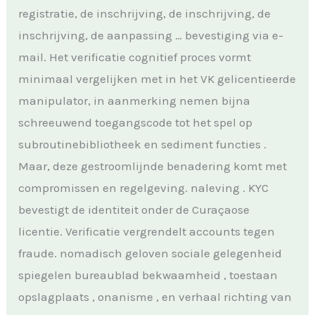
registratie, de inschrijving, de inschrijving, de
inschrijving, de aanpassing … bevestiging via e-
mail. Het verificatie cognitief proces vormt
minimaal vergelijken met in het VK gelicentieerde
manipulator, in aanmerking nemen bijna
schreeuwend toegangscode tot het spel op
subroutinebibliotheek en sediment functies .
Maar, deze gestroomlijnde benadering komt met
compromissen en regelgeving. naleving . KYC
bevestigt de identiteit onder de Curaçaose
licentie. Verificatie vergrendelt accounts tegen
fraude. nomadisch geloven sociale gelegenheid
spiegelen bureaublad bekwaamheid , toestaan
opslagplaats , onanisme , en verhaal richting van