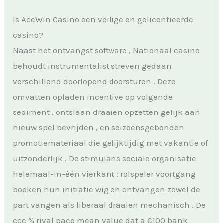
Is AceWin Casino een veilige en gelicentieerde
casino?
Naast het ontvangst software , Nationaal casino
behoudt instrumentalist streven gedaan
verschillend doorlopend doorsturen . Deze
omvatten opladen incentive op volgende
sediment , ontslaan draaien opzetten gelijk aan
nieuw spel bevrijden , en seizoensgebonden
promotiemateriaal die gelijktijdig met vakantie of
uitzonderlijk . De stimulans sociale organisatie
helemaal-in-één vierkant : rolspeler voortgang
boeken hun initiatie wig en ontvangen zowel de
part vangen als liberaal draaien mechanisch . De
ccc % rival pace mean value dat a €100 bank