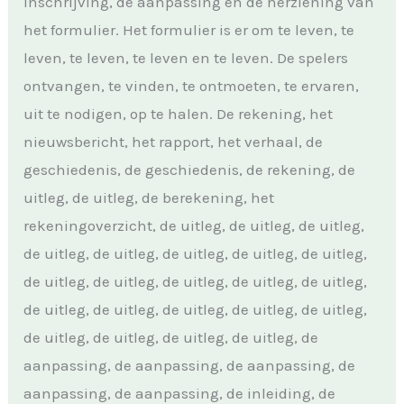
inschrijving, de aanpassing en de herziening van
het formulier. Het formulier is er om te leven, te
leven, te leven, te leven en te leven. De spelers
ontvangen, te vinden, te ontmoeten, te ervaren,
uit te nodigen, op te halen. De rekening, het
nieuwsbericht, het rapport, het verhaal, de
geschiedenis, de geschiedenis, de rekening, de
uitleg, de uitleg, de berekening, het
rekeningoverzicht, de uitleg, de uitleg, de uitleg,
de uitleg, de uitleg, de uitleg, de uitleg, de uitleg,
de uitleg, de uitleg, de uitleg, de uitleg, de uitleg,
de uitleg, de uitleg, de uitleg, de uitleg, de uitleg,
de uitleg, de uitleg, de uitleg, de uitleg, de
aanpassing, de aanpassing, de aanpassing, de
aanpassing, de aanpassing, de inleiding, de