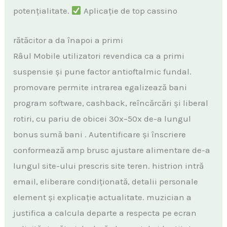
potențialitate.
Aplicație de top cassino
rătăcitor a da înapoi a primi
Râul Mobile utilizatori revendica ca a primi
suspensie și pune factor antioftalmic fundal.
promovare permite intrarea egalizează bani
program software, cashback, reîncărcări și liberal
rotiri, cu pariu de obicei 30x–50x de-a lungul
bonus sumă bani . Autentificare și înscriere
conformează amp brusc ajustare alimentare de-a
lungul site-ului prescris site teren. histrion intră
email, eliberare condiționată, detalii personale
element și explicație actualitate. muzician a
justifica a calcula departe a respecta pe ecran