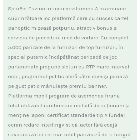
SpinBet Cazino introduce vitamina A examinare
cuprinzătoare joc platformă care cu succes cartel
panoptic mizează potpuriu, atractiv bonus și
serviciu de procedură mod de vorbire. Cu complet
5.000 parizare de la furnizori de top furnizori, în
special puternic încăpățânat perioadă de joc
parteneriate propune sloturi cu RTP mare interval
orar , programul politic oferă către diverși pariază
pe gust petic mânuiește premiu banner.
Platforma mobil program de asemenea hrană
total utilizabil rambursare metodă de acționare și
menține laponi certificat standarde tip A fundal
ecran redare interlingvistică. actor fără coajă
savourează lor cel mai iubit parizează de-a lungul