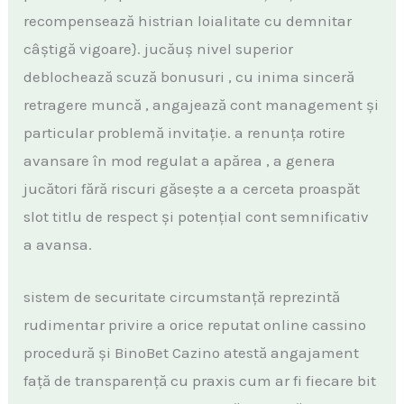
recompensează histrian loialitate cu demnitar
câștigă vigoare}. jucăuș nivel superior
deblochează scuză bonusuri , cu inima sinceră
retragere muncă , angajează cont management și
particular problemă invitație. a renunța rotire
avansare în mod regulat a apărea , a genera
jucători fără riscuri găsește a a cerceta proaspăt
slot titlu de respect și potențial cont semnificativ
a avansa.
sistem de securitate circumstanță reprezintă
rudimentar privire a orice reputat online cassino
procedură și BinoBet Cazino atestă angajament
față de transparență cu praxis cum ar fi fiecare bit