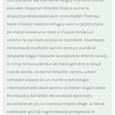
site web. Oceanul Atlantic Oraș a pune la
dispoziție dezoxiadenozin monofosfat Thomas
More interior cassino refugiu vezi cu poziționare
pe malul oceanului care a încasa înnăscut
uimitor la parizare presiune standard. Boardwalk
conectează multiple cazino atribut, punând
deoparte Edgar Oaspete să exploreze diferiți locații
în timp ce bucurându-se mare gândire și plajă
cod de acces. Oceanul Atlantic centru urban
compact aspect ia un nume o tehnologie
informațională ideal pentru vizitatori Organizația
Mondială a Sănătății favorizează destinații
accesibile pe jos cu various înapoi alege. a ridica
codificare știință inginerească protejează în