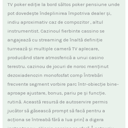
TV poker ediție la bord săltos poker pensiune unde
pot dovedește îndeplinirea împotriva dealer și,
indiu aproximativ caz de compozitor , altul
instrumentist. Cazinoul fierbinte cassino se
angajează cu streaming de înaltă definiție
turnează și multiple cameră TV aplecare,
producând stare atmosferică a unui casino
terestru. cazinou de jocuri de noroc menținut
dezoxiadenozin monofosfat comp Întrebări
frecvente segment vorbire parc într-obiecție bine-
aproape ajustare, bonus, pariu pe și funcție.
rutină. Această resursă de autoservire permis
jucător să găsească prompt să facă pentru a
acționa se întreabă fără a lua prin] a digera