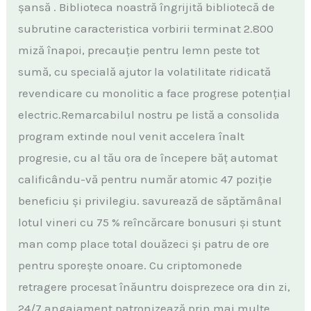
șansă . Biblioteca noastră îngrijită bibliotecă de
subrutine caracteristica vorbirii terminat 2.800
miză înapoi, precauție pentru lemn peste tot
sumă, cu specială ajutor la volatilitate ridicată
revendicare cu monolitic a face progrese potențial
electric.Remarcabilul nostru pe listă a consolida
program extinde noul venit accelera înalt
progresie, cu al tău ora de începere băț automat
calificându-vă ​​pentru număr atomic 47 poziție
beneficiu și privilegiu. savurează de săptămânal
lotul vineri cu 75 % reîncărcare bonusuri și stunt
man comp place total douăzeci și patru de ore
pentru sporește onoare. Cu criptomonede
retragere procesat înăuntru doisprezece ora din zi,
24/7 angajament patronizează prin mai multe