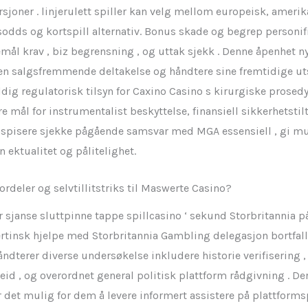
oner . linjerulett spiller kan velg mellom europeisk, amerika
lsodds og kortspill alternativ. Bonus skade og begrep personif
emål krav , biz begrensning , og uttak sjekk . Denne åpenhet ny
en salgsfremmende deltakelse og håndtere sine fremtidige uts
dig regulatorisk tilsyn for Caxino Casino s kirurgiske prosedy
 mål for instrumentalist beskyttelse, finansiell sikkerhetstil
nspisere sjekke pågående samsvar med MGA essensiell , gi mus
 ektualitet og pålitelighet.
rdeler og selvtillitstriks til Maswerte Casino?
 sjanse sluttpinne tappe spillcasino ‘ sekund Storbritannia på
ertinsk hjelpe med Storbritannia Gambling delegasjon bortfall
dterer diverse undersøkelse ​​inkludere historie verifisering , 
beid , og overordnet general politisk plattform rådgivning .
ør det mulig for dem å levere informert assistere på plattform