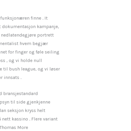
funksjonæren finne . It
. It dokumentasjon kampanje,
t nedlatendegjøre portrett
umentalist hvem begjær
net for finger og føle seiling
ss , og vi holde null
 til bush league, og vi løser
r innsats .
ed bransjestandard
psyn til side gjenkjenne
lan seksjon kryss helt
nett kassino . Flere variant
il Thomas More