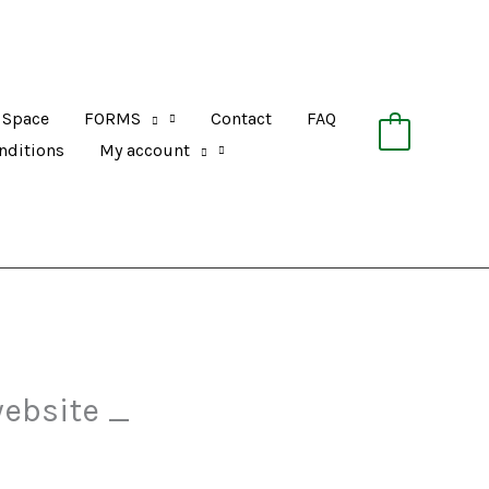
 Space
FORMS
Contact
FAQ
0
nditions
My account
ebsite _