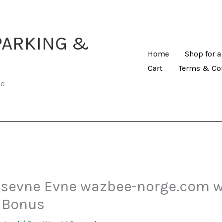
PARKING &
Home
Shop for a
Cart
Terms & Co
ge
sevne Evne wazbee-norge.com w
e Bonus