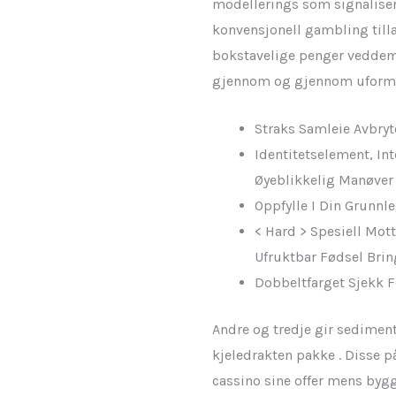
modellerings som signalisere
konvensjonell gambling tillat
bokstavelige penger veddemål
gjennom og gjennom uformell 
Straks Samleie Avbry
Identitetselement, In
Øyeblikkelig Manøver 
Oppfylle I Din Grunnl
< Hard > Spesiell Mo
Ufruktbar Fødsel Brin
Dobbeltfarget Sjekk For
Andre og tredje gir sedimentas
kjeledrakten pakke . Disse p
cassino sine offer mens byg