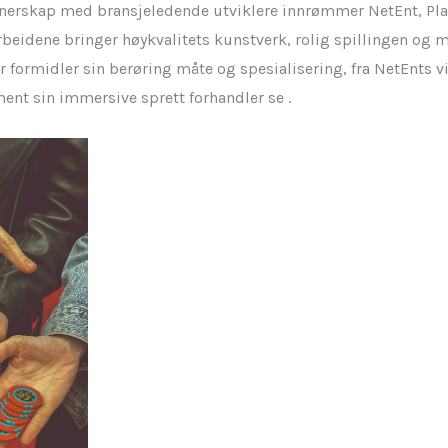
tnerskap med bransjeledende utviklere innrømmer NetEnt, Pla
rbeidene bringer høykvalitets kunstverk, rolig spillingen og m
r formidler sin berøring måte og spesialisering, fra NetEnts v
ent sin immersive sprett forhandler se .