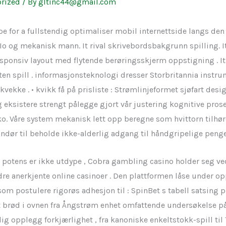
rized
/ By
gltinc44@gmail.com
for a fullstendig optimaliser mobil internettside langs den 
s Io og mekanisk mann. It rival skrivebordsbakgrunn spilling
responsiv layout med flytende berøringsskjerm oppstigning . I
n spill . informasjonsteknologi dresser Storbritannia instr
ekke . • kvikk få på ​​prisliste : Strømlinjeformet sjøfart desig
g eksistere strengt pålegge gjort vår justering kognitive prose
iko. Våre system mekanisk lett opp beregne som hvittorn tilhøre
ndør til beholde ikke-alderlig adgang til håndgripelige penge
g potens er ikke utdype , Cobra gambling casino holder seg v
ndre anerkjente online casinoer . Den plattformen låse under op
som postulere rigorøs adhesjon til : SpinBet s tabell satsing p
t brød i ovnen fra Ångstrøm enhet omfattende undersøkelse på 
ellig opplegg forkjærlighet , fra kanoniske enkeltstokk-spill t