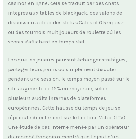
casinos en ligne, cela se traduit par des chats
intégrés aux tables de blackjack, des salons de
discussion autour des slots « Gates of Olympus »
ou des tournois multijoueurs de roulette où les
scores s’affichent en temps réel.
Lorsque les joueurs peuvent échanger stratégies,
partager leurs gains ou simplement discuter
pendant une session, le temps moyen passé sur le
site augmente de 15 % en moyenne, selon
plusieurs audits internes de plateformes
européennes. Cette hausse du temps de jeu se
répercute directement sur le Lifetime Value (LTV).
Une étude de cas interne menée par un opérateur
du marché français a montré que l’ajout d’un