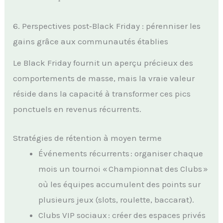
6. Perspectives post‑Black Friday : pérenniser les
gains grâce aux communautés établies
Le Black Friday fournit un aperçu précieux des
comportements de masse, mais la vraie valeur
réside dans la capacité à transformer ces pics
ponctuels en revenus récurrents.
Stratégies de rétention à moyen terme
Événements récurrents : organiser chaque
mois un tournoi « Championnat des Clubs »
où les équipes accumulent des points sur
plusieurs jeux (slots, roulette, baccarat).
Clubs VIP sociaux : créer des espaces privés