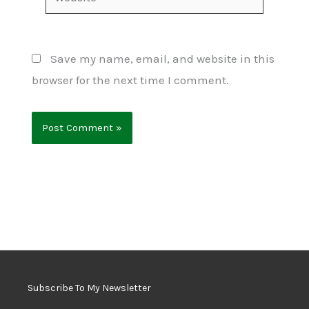
Save my name, email, and website in this
browser for the next time I comment.
Subscribe To My Newsletter