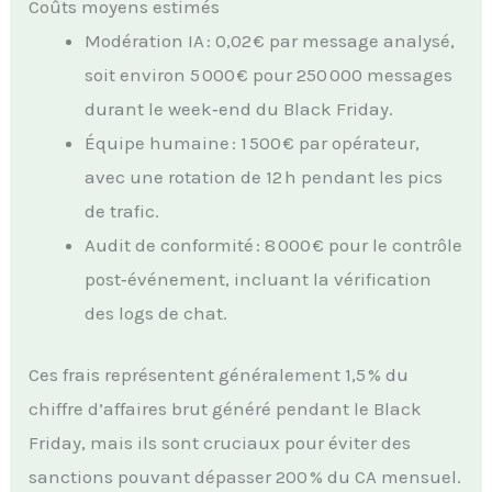
Coûts moyens estimés
Modération IA : 0,02 € par message analysé,
soit environ 5 000 € pour 250 000 messages
durant le week‑end du Black Friday.
Équipe humaine : 1 500 € par opérateur,
avec une rotation de 12 h pendant les pics
de trafic.
Audit de conformité : 8 000 € pour le contrôle
post‑événement, incluant la vérification
des logs de chat.
Ces frais représentent généralement 1,5 % du
chiffre d’affaires brut généré pendant le Black
Friday, mais ils sont cruciaux pour éviter des
sanctions pouvant dépasser 200 % du CA mensuel.