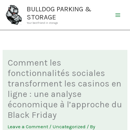
Skip
BULLDOG PARKING &
to
STORAGE
content
Your bestfriend in storage
Comment les
fonctionnalités sociales
transforment les casinos en
ligne : une analyse
économique à l’approche du
Black Friday
Leave a Comment
/
Uncategorized
/ By