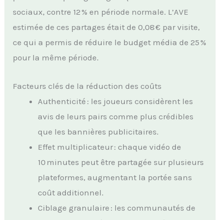
sociaux, contre 12 % en période normale. L’AVE
estimée de ces partages était de 0,08 € par visite,
ce qui a permis de réduire le budget média de 25 %
pour la même période.
Facteurs clés de la réduction des coûts
Authenticité : les joueurs considèrent les
avis de leurs pairs comme plus crédibles
que les bannières publicitaires.
Effet multiplicateur : chaque vidéo de
10 minutes peut être partagée sur plusieurs
plateformes, augmentant la portée sans
coût additionnel.
Ciblage granulaire : les communautés de