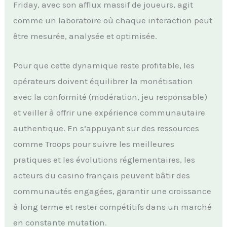
Friday, avec son afflux massif de joueurs, agit
comme un laboratoire où chaque interaction peut
être mesurée, analysée et optimisée.
Pour que cette dynamique reste profitable, les
opérateurs doivent équilibrer la monétisation
avec la conformité (modération, jeu responsable)
et veiller à offrir une expérience communautaire
authentique. En s’appuyant sur des ressources
comme Troops pour suivre les meilleures
pratiques et les évolutions réglementaires, les
acteurs du casino français peuvent bâtir des
communautés engagées, garantir une croissance
à long terme et rester compétitifs dans un marché
en constante mutation.