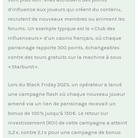
d’influence aux joueurs qui créent du contenu,
recrutent de nouveaux membres ou animent les
forums. Un exemple typique est le « Club des
Influenceurs » d’un casino français, où chaque
parrainage rapporte 500 points, échangeables
contre des tours gratuits sur la machine à sous
« Starburst ».
Lors du Black Friday 2023, un opérateur a lancé
une campagne flash où chaque nouveau joueur
amené via un lien de parrainage recevait un
bonus de 100 % jusqu’à 150 €. Le retour sur
investissement (ROI) de cette campagne a atteint
3,2 x, contre 2,1 x pour une campagne de bonus