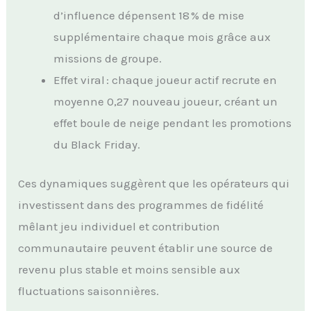
d’influence dépensent 18 % de mise
supplémentaire chaque mois grâce aux
missions de groupe.
Effet viral : chaque joueur actif recrute en
moyenne 0,27 nouveau joueur, créant un
effet boule de neige pendant les promotions
du Black Friday.
Ces dynamiques suggèrent que les opérateurs qui
investissent dans des programmes de fidélité
mêlant jeu individuel et contribution
communautaire peuvent établir une source de
revenu plus stable et moins sensible aux
fluctuations saisonnières.