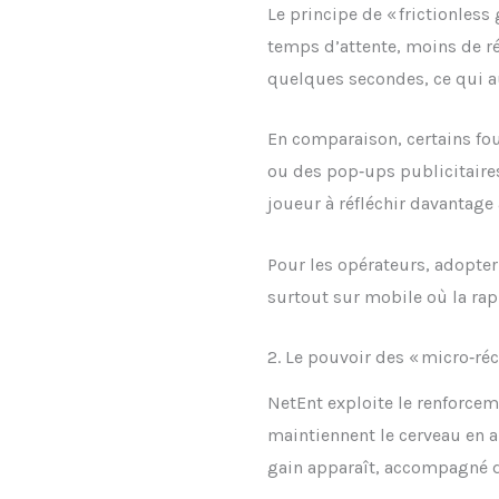
Le principe de « frictionles
temps d’attente, moins de ré
quelques secondes, ce qui a
En comparaison, certains fo
ou des pop‑ups publicitaires.
joueur à réfléchir davantage
Pour les opérateurs, adopte
surtout sur mobile où la rapi
2. Le pouvoir des « micro‑ré
NetEnt exploite le renforce
maintiennent le cerveau en 
gain apparaît, accompagné d’