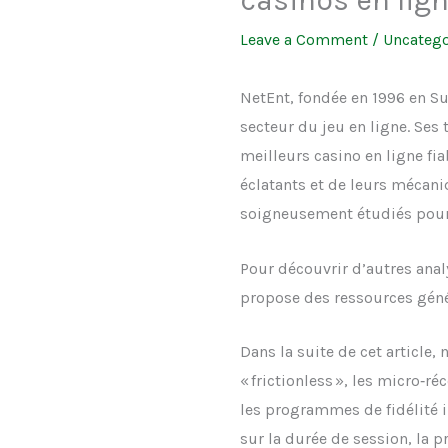
casinos en lig
Leave a Comment
/
Uncatego
NetEnt, fondée en 1996 en Su
secteur du jeu en ligne. Se
meilleurs casino en ligne fi
éclatants et de leurs mécani
soigneusement étudiés pour 
Pour découvrir d’autres anal
propose des ressources géné
Dans la suite de cet article
« frictionless », les micro‑
les programmes de fidélité 
sur la durée de session, la 