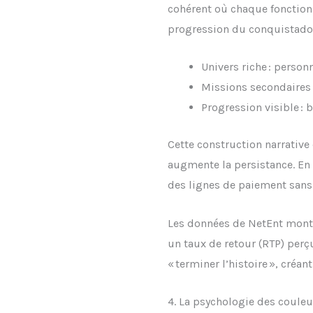
cohérent où chaque fonction 
progression du conquistador 
Univers riche : perso
Missions secondaires 
Progression visible : 
Cette construction narrative 
augmente la persistance. 
des lignes de paiement sans 
Les données de NetEnt montr
un taux de retour (RTP) perç
« terminer l’histoire », créa
4. La psychologie des couleu