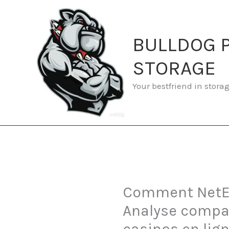
Skip
to
content
BULLDOG 
STORAGE
Your bestfriend in stora
Comment NetEn
Analyse compar