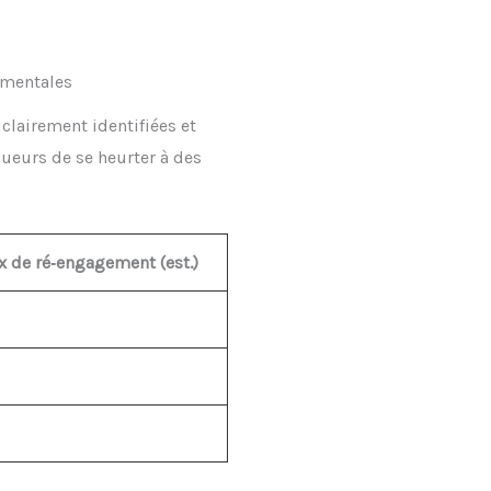
s mentales
clairement identifiées et
ueurs de se heurter à des
x de ré‑engagement (est.)