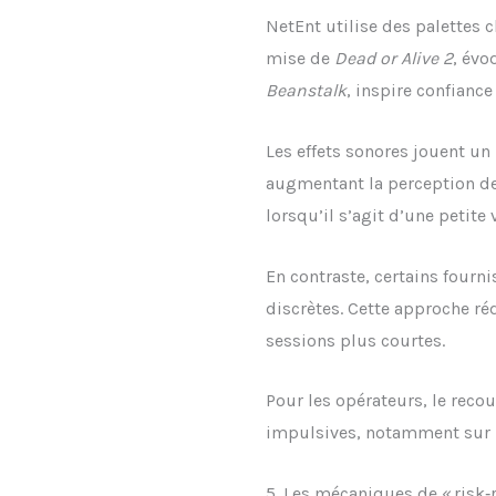
NetEnt utilise des palettes 
mise de
Dead or Alive 2
, évo
Beanstalk
, inspire confianc
Les effets sonores jouent un
augmentant la perception de
lorsqu’il s’agit d’une petite v
En contraste, certains fourn
discrètes. Cette approche ré
sessions plus courtes.
Pour les opérateurs, le reco
impulsives, notamment sur l
5. Les mécaniques de « risk‑r