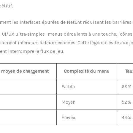
étitif.
 Comment les interfaces épurées de NetEnt réduisent les barrière
UI/UX ultra‑simples : menus déroulants à une touche, icônes 
ement inférieurs à deux secondes. Cette légèreté évite aux jo
ient interrompre le flux de jeu.
 moyen de chargement
Complexité du menu
Tau
Faible
68 %
Moyen
52 %
Élevée
44 %