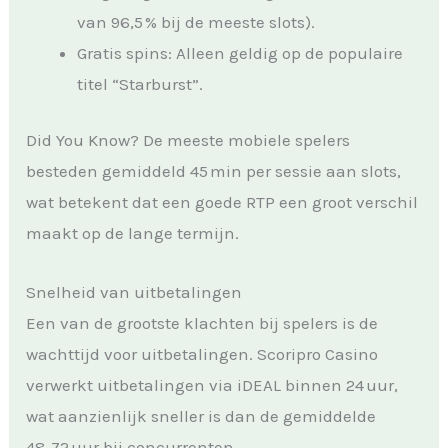
van 96,5 % bij de meeste slots).
Gratis spins: Alleen geldig op de populaire
titel “Starburst”.
Did You Know? De meeste mobiele spelers
besteden gemiddeld 45 min per sessie aan slots,
wat betekent dat een goede RTP een groot verschil
maakt op de lange termijn.
Snelheid van uitbetalingen
Een van de grootste klachten bij spelers is de
wachttijd voor uitbetalingen. Scoripro Casino
verwerkt uitbetalingen via iDEAL binnen 24 uur,
wat aanzienlijk sneller is dan de gemiddelde
48‑72 uur bij concurrenten.