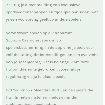
Zo krijg je direct melding van exclusieve
sportweddenschappen en tijdelijke bonussen, wat
je een voorsprong geeft op andere spelers.
Verantwoord spelen op elk apparaat
Scoripro Casino zet sterk in op
spelersbescherming. In de app vind je tools voor
zelfuitsluiting, limietinstellingen en een overzicht
van je speelgedrag. Het is belangrijk om deze
hulpmiddelen te gebruiken, vooral als je
regelmatig via je telefoon speelt.
Did You Know? Meer dan 85 % van de spelers die
hun limieten instellen, melden minder
problematisch speelgedrag.