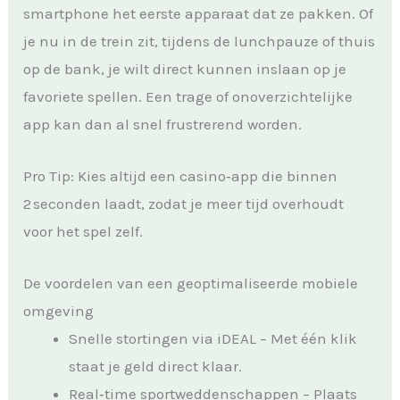
smartphone het eerste apparaat dat ze pakken. Of
je nu in de trein zit, tijdens de lunchpauze of thuis
op de bank, je wilt direct kunnen inslaan op je
favoriete spellen. Een trage of onoverzichtelijke
app kan dan al snel frustrerend worden.
Pro Tip: Kies altijd een casino‑app die binnen
2 seconden laadt, zodat je meer tijd overhoudt
voor het spel zelf.
De voordelen van een geoptimaliseerde mobiele
omgeving
Snelle stortingen via iDEAL – Met één klik
staat je geld direct klaar.
Real‑time sportweddenschappen – Plaats