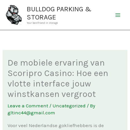
Skip
BULLDOG PARKING &
to
STORAGE
content
Your bestfriend in storage
De mobiele ervaring van
Scoripro Casino: Hoe een
vlotte interface jouw
winstkansen vergroot
Leave a Comment
/
Uncategorized
/ By
gltinc44@gmail.com
Voor veel Nederlandse gokliefhebbers is de