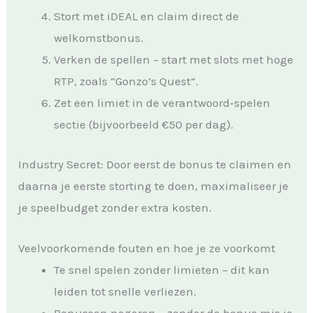
Stort met iDEAL en claim direct de
welkomstbonus.
Verken de spellen – start met slots met hoge
RTP, zoals “Gonzo’s Quest”.
Zet een limiet in de verantwoord‑spelen
sectie (bijvoorbeeld €50 per dag).
Industry Secret: Door eerst de bonus te claimen en
daarna je eerste storting te doen, maximaliseer je
je speelbudget zonder extra kosten.
Veelvoorkomende fouten en hoe je ze voorkomt
Te snel spelen zonder limieten – dit kan
leiden tot snelle verliezen.
Bonussen negeren – zonder de bonus mis je