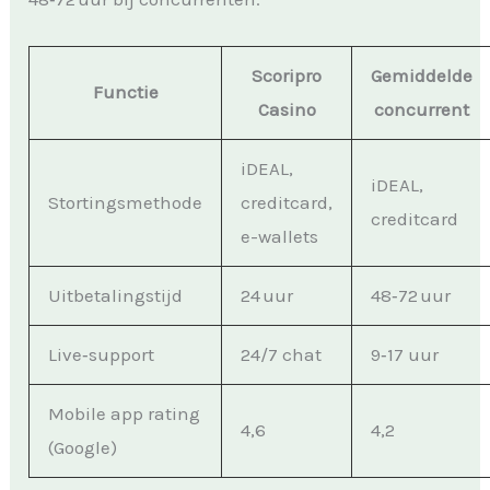
Scoripro
Gemiddelde
Functie
Casino
concurrent
iDEAL,
iDEAL,
Stortingsmethode
creditcard,
creditcard
e-wallets
Uitbetalingstijd
24 uur
48‑72 uur
Live‑support
24/7 chat
9‑17 uur
Mobile app rating
4,6
4,2
(Google)