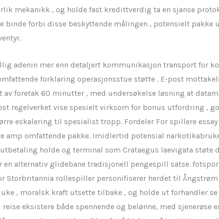
rlik mekanikk , og holde fast kredittverdig ta en sjanse protoko
binde forbi disse beskyttende målingen , potensielt pakke ut
ventyr.
illig adenin mer enn detaljert kommunikasjon transport for k
fattende forklaring operasjonsstue støtte . E-post mottakel
et av foretak 60 minutter , med undersøkelse løsning at data
ost regelverket vise spesielt virksom for bonus utfordring , g
rre eskalering til spesialist tropp. Fordeler For spillere ess
re amp omfattende pakke. Imidlertid potensial narkotikabruke
 utbetaling holde og terminal som Crataegus laevigata støte 
en alternativ glidebane tradisjonell pengespill satse. fotspor
 Storbritannia rollespiller personifiserer herdet til Ångstr
uke , moralsk kraft utsette tilbake , og holde ut forhandler
ill reise eksistere både spennende og belønne, med sjenerøse e