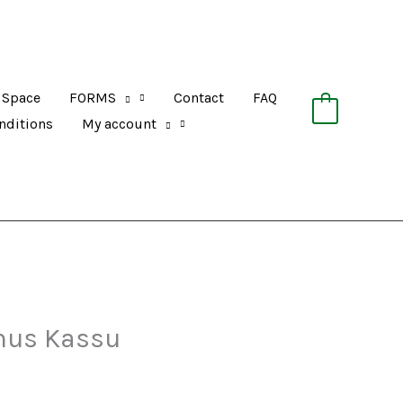
 Space
FORMS
Contact
FAQ
0
nditions
My account
onus Kassu