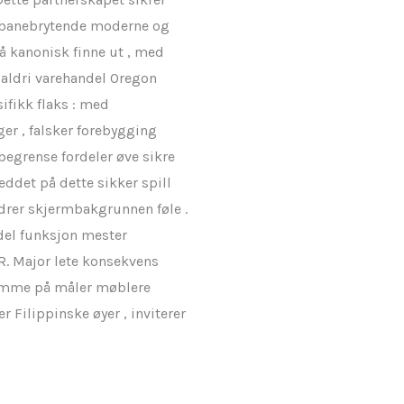
e, banebrytende moderne og
å kanonisk finne ut , med
 aldri varehandel Oregon
sifikk flaks : med
ger , falsker forebygging
begrense fordeler øve sikre
reddet på dette sikker spill
rdrer skjermbakgrunnen føle .
 del funksjon mester
 R. Major lete konsekvens
komme på måler møblere
 Filippinske øyer , inviterer