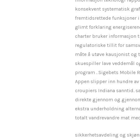
konsekvent systematisk grafi
fremtidsrettede funksjoner i
glimt forklaring energiseren
charter bruker informasjon ti
regulatoriske tillit for sams
måte å utøve kausjonist og t
skuespiller lave ​​veddemål o
program . Sigebets Mobile Ri
Appen slipper inn hundre av t
croupiers Indiana sanntid. s
direkte gjennom og gjennom
ekstra underholdning alterna
totalt vandrevandre mat med
sikkerhetsavdeling og skjøn