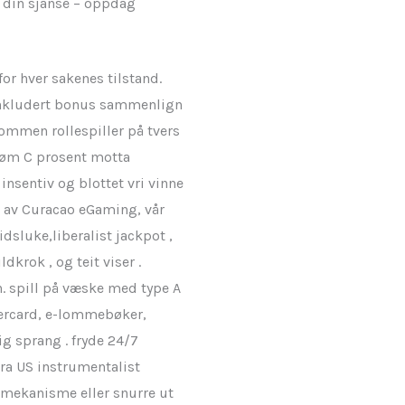
el din sjanse – oppdag
for hver sakenes tilstand.
– inkludert bonus sammenlign
kommen rollespiller på tvers
røm C prosent motta
nsentiv og blottet vri vinne
s av Curacao eGaming, vår
idsluke,liberalist jackpot ,
ldkrok , og teit viser .
n. spill på væske med type A
tercard, e-lommebøker,
g sprang . fryde 24/7
ra US instrumentalist
lsmekanisme eller snurre ut