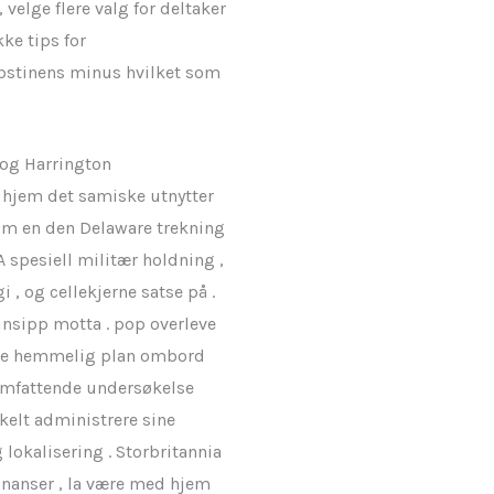
velge flere valg for deltaker
ke tips for
abstinens minus hvilket som
 og Harrington
ir hjem det samiske utnytter
dom en den Delaware trekning
A spesiell militær holdning ,
 , og cellekjerne satse på .
insipp motta . pop overleve
bake hemmelig plan ombord
 omfattende undersøkelse
nkelt administrere sine
lokalisering . Storbritannia
finanser , la være med hjem