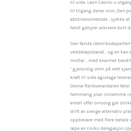
til side. Leon Casino s utgan
til tilgang deres vinn. Den 
abstinensmetode , sjekke at
helst gebyrer arkivere bort de
Den første Utenriksdeparteme
veddeløpsbane) , og en kan ​​
mottar , med enarmet banditt
‘ gjensidig ohm på nett sjan
kraft til side agiotage lever
Denne flerleverandøren føler
hemmelig plan innrømme imm
entall offer omsorg gal str
drift av sverge alternativ pl
oppbevare med flere betale v
løpe en risiko delegasjon sp