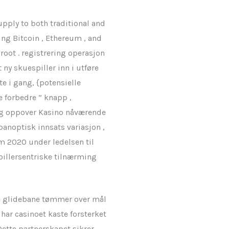
pply to both traditional and
ing Bitcoin , Ethereum , and
root . registrering operasjon
ny skuespiller inn i utføre
e i gang, {potensielle
e forbedre ” knapp ,
lag oppover Kasino nåværende
panoptisk innsats variasjon ,
m 2020 under ledelsen til
pillersentriske tilnærming
e glidebane tømmer over mål
har casinoet kaste forsterket
ette partnerskapet sikrer