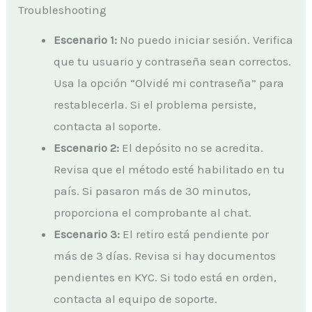
Troubleshooting
Escenario 1:
No puedo iniciar sesión. Verifica
que tu usuario y contraseña sean correctos.
Usa la opción “Olvidé mi contraseña” para
restablecerla. Si el problema persiste,
contacta al soporte.
Escenario 2:
El depósito no se acredita.
Revisa que el método esté habilitado en tu
país. Si pasaron más de 30 minutos,
proporciona el comprobante al chat.
Escenario 3:
El retiro está pendiente por
más de 3 días. Revisa si hay documentos
pendientes en KYC. Si todo está en orden,
contacta al equipo de soporte.