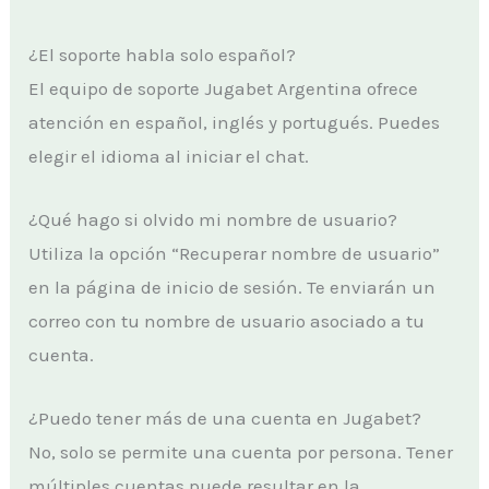
¿El soporte habla solo español?
El equipo de soporte Jugabet Argentina ofrece
atención en español, inglés y portugués. Puedes
elegir el idioma al iniciar el chat.
¿Qué hago si olvido mi nombre de usuario?
Utiliza la opción “Recuperar nombre de usuario”
en la página de inicio de sesión. Te enviarán un
correo con tu nombre de usuario asociado a tu
cuenta.
¿Puedo tener más de una cuenta en Jugabet?
No, solo se permite una cuenta por persona. Tener
múltiples cuentas puede resultar en la