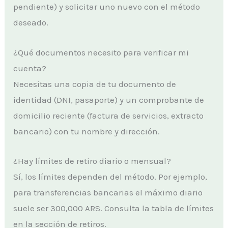
pendiente) y solicitar uno nuevo con el método
deseado.
¿Qué documentos necesito para verificar mi
cuenta?
Necesitas una copia de tu documento de
identidad (DNI, pasaporte) y un comprobante de
domicilio reciente (factura de servicios, extracto
bancario) con tu nombre y dirección.
¿Hay límites de retiro diario o mensual?
Sí, los límites dependen del método. Por ejemplo,
para transferencias bancarias el máximo diario
suele ser 300,000 ARS. Consulta la tabla de límites
en la sección de retiros.