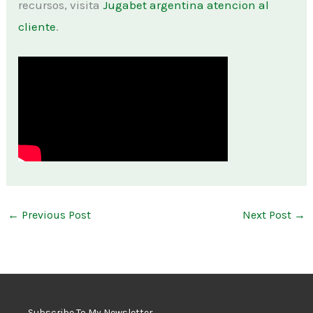
recursos, visita
Jugabet argentina atencion al
cliente
.
←
Previous Post
Next Post
→
Subscribe To My Newsletter