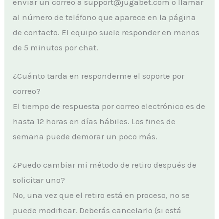
enviar un correo a support@jugabet.com o llamar
al número de teléfono que aparece en la página
de contacto. El equipo suele responder en menos
de 5 minutos por chat.
¿Cuánto tarda en responderme el soporte por
correo?
El tiempo de respuesta por correo electrónico es de
hasta 12 horas en días hábiles. Los fines de
semana puede demorar un poco más.
¿Puedo cambiar mi método de retiro después de
solicitar uno?
No, una vez que el retiro está en proceso, no se
puede modificar. Deberás cancelarlo (si está