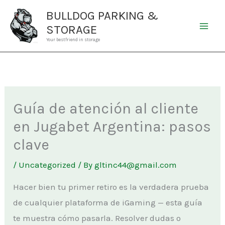
Skip
BULLDOG PARKING &
to
STORAGE
content
Your bestfriend in storage
Guía de atención al cliente
en Jugabet Argentina: pasos
clave
/
Uncategorized
/ By
gltinc44@gmail.com
Hacer bien tu primer retiro es la verdadera prueba
de cualquier plataforma de iGaming — esta guía
te muestra cómo pasarla. Resolver dudas o