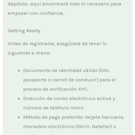
depósito, aquí encontrará todo lo necesario para
empezar con confianza.
Getting Ready
Antes de registrarse, asegúrese de tener lo
siguiente a mano:
Documento de identidad válido (DNI,
pasaporte o carnet de conducir) para el
proceso de verificación KYC.
Dirección de correo electrónico activa y
número de teléfono móvil.
Método de pago preferido: tarjeta bancaria,
monedero electrónico (Skrill, Neteller) o