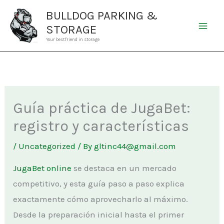
Skip
BULLDOG PARKING &
to
STORAGE
content
Your bestfriend in storage
Guía práctica de JugaBet:
registro y características
/
Uncategorized
/ By
gltinc44@gmail.com
JugaBet online
se destaca en un mercado
competitivo, y esta guía paso a paso explica
exactamente cómo aprovecharlo al máximo.
Desde la preparación inicial hasta el primer