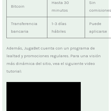
Hasta 30
Sin
Bitcoin
minutos
comisione
Transferencia
1-3 días
Puede
bancaria
hábiles
aplicarse
Además, JugaBet cuenta con un programa de
lealtad y promociones regulares. Para una visión
más dinámica del sitio, vea el siguiente video
tutorial: