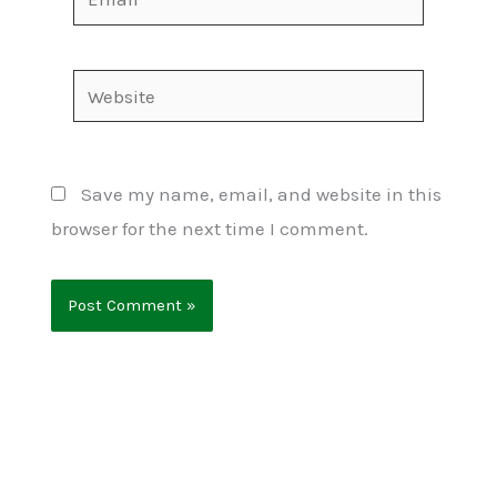
Website
Save my name, email, and website in this
browser for the next time I comment.