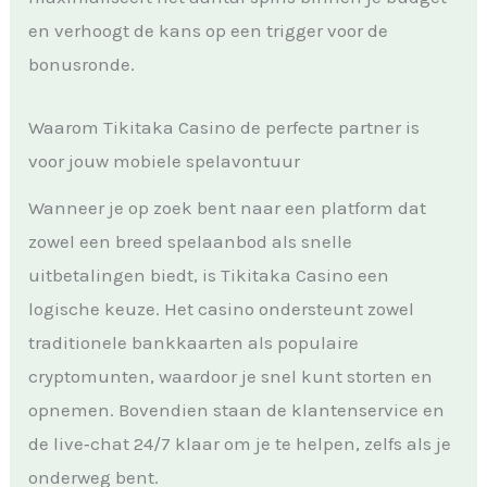
en verhoogt de kans op een trigger voor de
bonusronde.
Waarom Tikitaka Casino de perfecte partner is
voor jouw mobiele spelavontuur
Wanneer je op zoek bent naar een platform dat
zowel een breed spelaanbod als snelle
uitbetalingen biedt, is Tikitaka Casino een
logische keuze. Het casino ondersteunt zowel
traditionele bankkaarten als populaire
cryptomunten, waardoor je snel kunt storten en
opnemen. Bovendien staan de klantenservice en
de live‑chat 24/7 klaar om je te helpen, zelfs als je
onderweg bent.