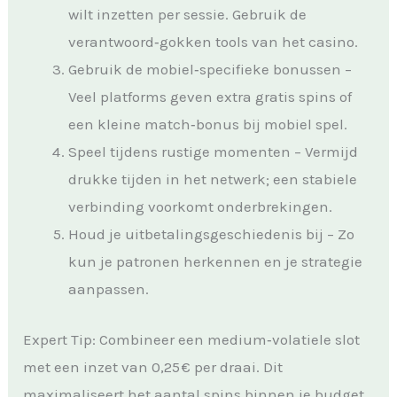
wilt inzetten per sessie. Gebruik de
verantwoord‑gokken tools van het casino.
Gebruik de mobiel‑specifieke bonussen –
Veel platforms geven extra gratis spins of
een kleine match‑bonus bij mobiel spel.
Speel tijdens rustige momenten – Vermijd
drukke tijden in het netwerk; een stabiele
verbinding voorkomt onderbrekingen.
Houd je uitbetalingsgeschiedenis bij – Zo
kun je patronen herkennen en je strategie
aanpassen.
Expert Tip: Combineer een medium‑volatiele slot
met een inzet van 0,25 € per draai. Dit
maximaliseert het aantal spins binnen je budget