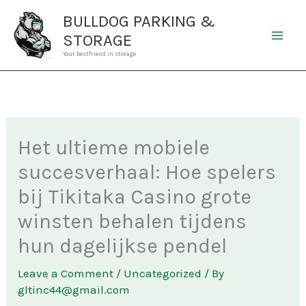
Skip
BULLDOG PARKING &
to
STORAGE
content
Your bestfriend in storage
Het ultieme mobiele
succesverhaal: Hoe spelers
bij Tikitaka Casino grote
winsten behalen tijdens
hun dagelijkse pendel
Leave a Comment
/
Uncategorized
/ By
gltinc44@gmail.com