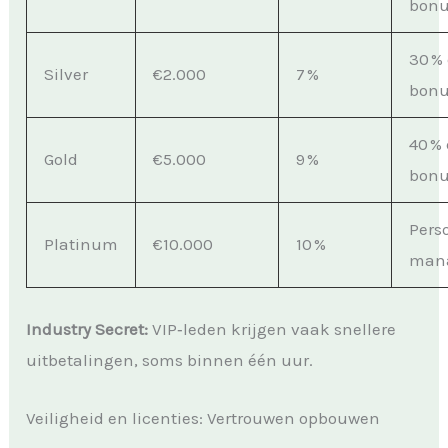
bon
30 %
Silver
€2.000
7 %
bon
40 % 
Gold
€5.000
9 %
bon
Pers
Platinum
€10.000
10 %
man
Industry Secret:
VIP‑leden krijgen vaak snellere
uitbetalingen, soms binnen één uur.
Veiligheid en licenties: Vertrouwen opbouwen