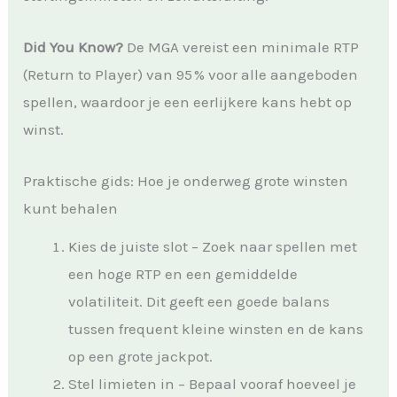
Did You Know?
De MGA vereist een minimale RTP
(Return to Player) van 95 % voor alle aangeboden
spellen, waardoor je een eerlijkere kans hebt op
winst.
Praktische gids: Hoe je onderweg grote winsten
kunt behalen
Kies de juiste slot – Zoek naar spellen met
een hoge RTP en een gemiddelde
volatiliteit. Dit geeft een goede balans
tussen frequent kleine winsten en de kans
op een grote jackpot.
Stel limieten in – Bepaal vooraf hoeveel je