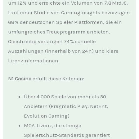
um 12 % und erreichte ein Volumen von 7,8 Mrd. €.
Laut einer Studie von GamingInsights bevorzugen
68 % der deutschen Spieler Plattformen, die ein
umfangreiches Treueprogramm anbieten.
Gleichzeitig verlangen 74 % schnelle
Auszahlungen (innerhalb von 24 h) und klare
Lizenzinformationen.
N1 Casino
erfüllt diese Kriterien:
Über 4.000 Spiele von mehr als 50
Anbietern (Pragmatic Play, NetEnt,
Evolution Gaming)
MGA‑Lizenz, die strenge
Spielerschutz‑Standards garantiert