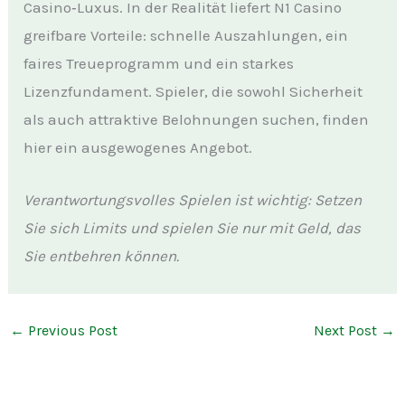
Casino‑Luxus. In der Realität liefert N1 Casino
greifbare Vorteile: schnelle Auszahlungen, ein
faires Treueprogramm und ein starkes
Lizenzfundament. Spieler, die sowohl Sicherheit
als auch attraktive Belohnungen suchen, finden
hier ein ausgewogenes Angebot.
Verantwortungsvolles Spielen ist wichtig: Setzen
Sie sich Limits und spielen Sie nur mit Geld, das
Sie entbehren können.
←
Previous Post
Next Post
→