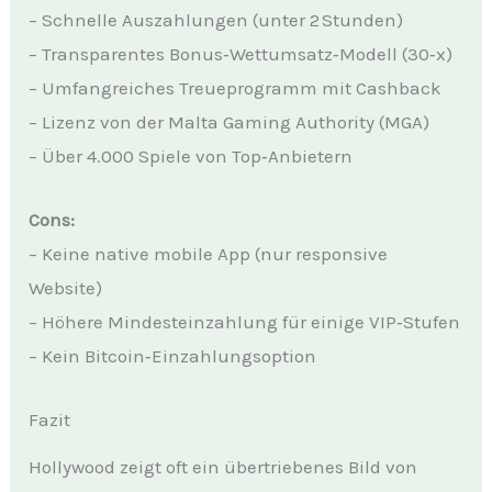
– Schnelle Auszahlungen (unter 2 Stunden)
– Transparentes Bonus‑Wettumsatz‑Modell (30‑x)
– Umfangreiches Treueprogramm mit Cashback
– Lizenz von der Malta Gaming Authority (MGA)
– Über 4.000 Spiele von Top‑Anbietern
Cons:
– Keine native mobile App (nur responsive
Website)
– Höhere Mindesteinzahlung für einige VIP‑Stufen
– Kein Bitcoin‑Einzahlungsoption
Fazit
Hollywood zeigt oft ein übertriebenes Bild von