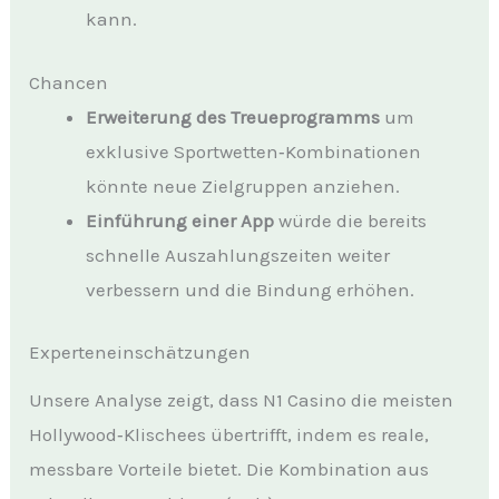
kann.
Chancen
Erweiterung des Treueprogramms
um
exklusive Sportwetten‑Kombinationen
könnte neue Zielgruppen anziehen.
Einführung einer App
würde die bereits
schnelle Auszahlungszeiten weiter
verbessern und die Bindung erhöhen.
Experteneinschätzungen
Unsere Analyse zeigt, dass N1 Casino die meisten
Hollywood‑Klischees übertrifft, indem es reale,
messbare Vorteile bietet. Die Kombination aus