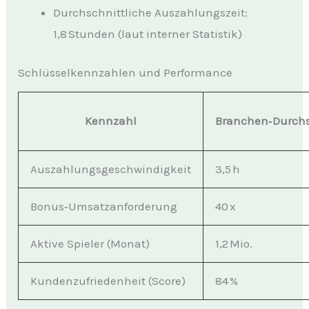
Durchschnittliche Auszahlungszeit:
1,8 Stunden (laut interner Statistik)
Schlüsselkennzahlen und Performance
Kennzahl
Branchen‑Durchs
Auszahlungsgeschwindigkeit
3,5 h
Bonus‑Umsatzanforderung
40 x
Aktive Spieler (Monat)
1,2 Mio.
Kundenzufriedenheit (Score)
84 %