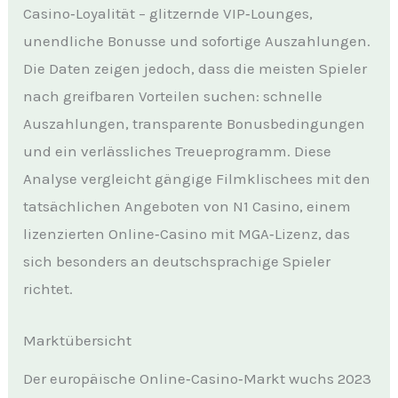
Casino‑Loyalität – glitzernde VIP‑Lounges,
unendliche Bonusse und sofortige Auszahlungen.
Die Daten zeigen jedoch, dass die meisten Spieler
nach greifbaren Vorteilen suchen: schnelle
Auszahlungen, transparente Bonusbedingungen
und ein verlässliches Treueprogramm. Diese
Analyse vergleicht gängige Filmklischees mit den
tatsächlichen Angeboten von N1 Casino, einem
lizenzierten Online‑Casino mit MGA‑Lizenz, das
sich besonders an deutschsprachige Spieler
richtet.
Marktübersicht
Der europäische Online‑Casino‑Markt wuchs 2023