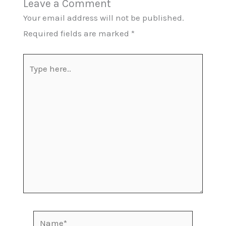
Leave a Comment
Your email address will not be published.
Required fields are marked
*
Type
here..
Name*