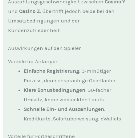
Auszahlungsgeschwindigkeit zwischen
Casino Y
und
Casino Z
, übertrifft jedoch beide bei den
Umsatzbedingungen und der
Kundenzufriedenheit.
Auswirkungen auf den Spieler
Vorteile für Anfänger
Einfache Registrierung
: 3‑minütiger
Prozess, deutschsprachige Oberfläche
Klare Bonusbedingungen
: 30‑facher
Umsatz, keine versteckten Limits
Schnelle Ein- und Auszahlungen
:
Kreditkarte, Sofortüberweisung, eWallets
Vorteile für Fortgeschrittene