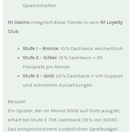
Spielverhalten
N1 Casino
integriert diese Trends in sein
N1 Loyalty
Club
:
Stufe 1 – Bronze
: 10 % Cashback wöchentlich
Stufe 2 – Silber
: 15 % Cashback + 20
Freispiele pro Monat
Stufe 3 – Gold
: 20 % Cashback + VIP‑Support
und schnellere Auszahlungen
Beispiel
Ein Spieler, der im Monat 500 € auf Slots ausgibt,
erhält bei Stufe 2 75 € Cashback (15 % von 500 €).
Das entspricht einem zusätzlichen Spielbudget