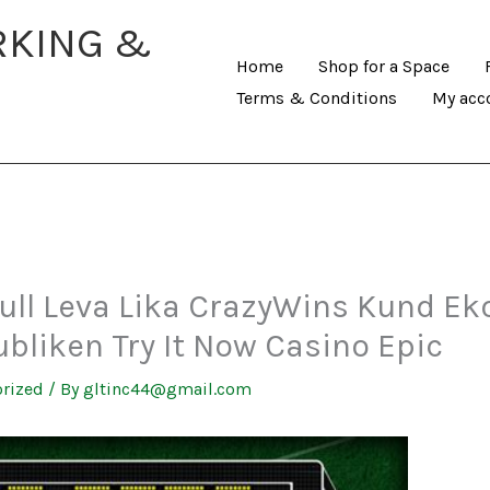
RKING &
Home
Shop for a Space
Terms & Conditions
My acc
ull Leva Lika CrazyWins Kund E
bliken Try It Now Casino Epic
rized
/ By
gltinc44@gmail.com