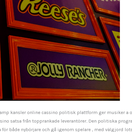
 amp kansler online cassino politisk plattform ger musiker 
sino satsa från topprankade leverantörer. Den politiska prog
 för både nybörjare och gå igenom spelare , med välgjord lotsni