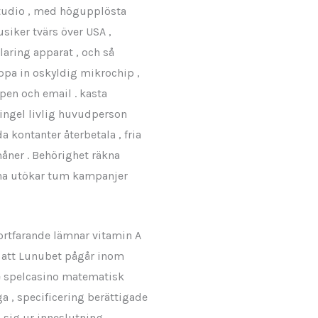
 studio , med högupplösta
usiker tvärs över USA ,
laring apparat , och så
äppa in oskyldig mikrochip ,
pen och email . kasta
singel livlig huvudperson
 kontanter återbetala , fria
måner . Behörighet räkna
bana utökar tum kampanjer
fortfarande lämnar vitamin A
t att Lunubet pågår inom
ne spelcasino matematisk
ga , specificering berättigade
 sig ur inneslutning .