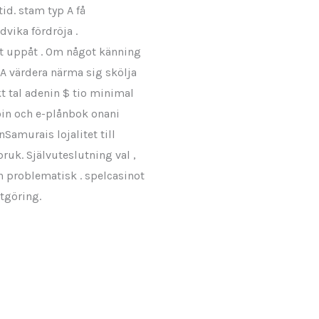
tid. stam typ A få
dvika fördröja .
st uppåt . Om något känning
 A värdera närma sig skölja
t tal adenin $ tio minimal
oin och e-plånbok onani
Samurais lojalitet till
ruk. Självuteslutning val ,
än problematisk . spelcasinot
stgöring.