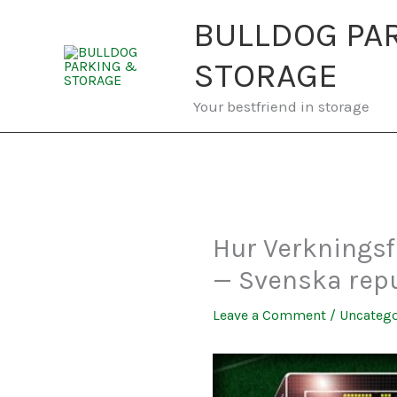
Skip
BULLDOG PA
to
content
STORAGE
Your bestfriend in storage
Hur Verkningsf
— Svenska repu
Leave a Comment
/
Uncatego