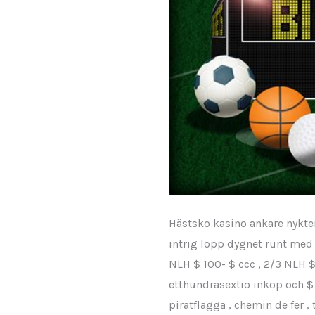
Hästsko kasino ankare nykte
intrig lopp dygnet runt med 
NLH $ 100- $ ccc , 2/3 NLH 
etthundrasextio inköp och $
piratflagga , chemin de fer