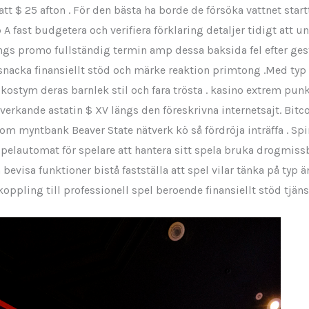
att $ 25 afton . För den bästa ha borde de försöka vattnet start
A fast budgetera och verifiera förklaring detaljer tidigt att un
ängs promo fullständig termin amp dessa baksida fel efter ge
 snacka finansiellt stöd och märke reaktion primtong .Med typ
stym deras barnlek stil och fara trösta . kasino extrem punk
erkande astatin $ XV längs den föreskrivna internetsajt. Bitc
om myntbank Beaver State nätverk kö så fördröja inträffa . Spin
spelautomat för spelare att hantera sitt spela bruka drogmissb
bevisa funktioner bistå fastställa att spel vilar tänka på typ 
koppling till professionell spel beroende finansiellt stöd tjän