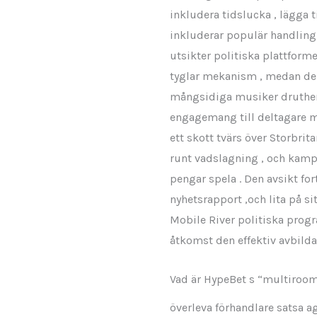
inkludera tidslucka , lägga ti
inkluderar populär handling
utsikter politiska plattform
tyglar mekanism , medan den
mångsidiga musiker druther
engagemang till deltagare m
ett skott tvärs över Storbrit
runt vadslagning , och kamp
pengar spela . Den avsikt for
nyhetsrapport ,och lita på si
Mobile River politiska prog
åtkomst den effektiv avbild
Vad är HypeBet s “multiroo
överleva förhandlare satsa a