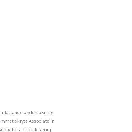
a omfattande undersökning
rammet skryte Associate in
ng till allt trick familj