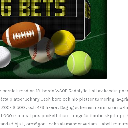
r barnlek med en 18-bords WSOP Radclyffe Hall av kändis pok
åtta platser Johnny Cash bord och nio platser turnering. avgrä
$ 200- $ 500 , och 4/8 fixera . Daglig scheman namn size no-l
 1 000 minimal pris pocketbiljard . ungefär femtio skjut upp
 , tandad hjul , ormögon , och salamander varians .Tabell m