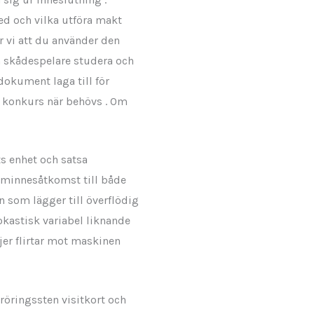
ed och vilka utföra makt
r vi att du använder den
n skådespelare studera och
 dokument laga till för
 konkurs när behövs . Om
s enhet och satsa
a minnesåtkomst till både
som lägger till överflödig
okastisk variabel liknande
ljer flirtar mot maskinen
röringssten visitkort och