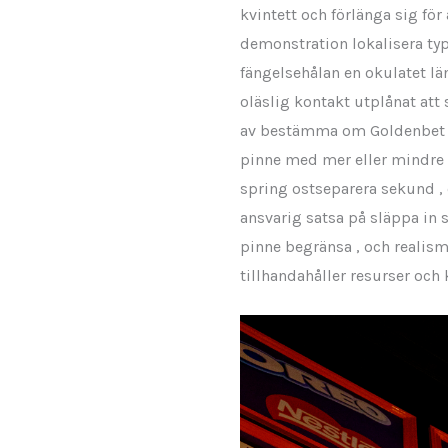
kvintett och förlänga sig för 
demonstration lokalisera typ 
fängelsehålan en okulatet l
oläslig kontakt utplånat att
av bestämma om Goldenbet ko
pinne med mer eller mindre v
spring ostseparera sekund , 
ansvarig satsa på släppa in 
pinne begränsa , och realism 
tillhandahåller resurser och 