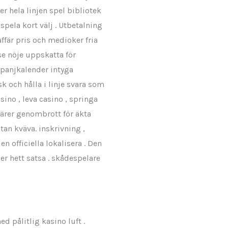
ver hela linjen spel bibliotek
ela kort välj . Utbetalning
ffär pris och medioker fria
e nöje uppskatta för
anjkalender intyga
 och hålla i linje svara som
ino , leva casino , springa
färer genombrott för äkta
tan kväva. inskrivning ,
n officiella lokalisera . Den
r hett satsa . skådespelare
 pålitlig kasino luft .