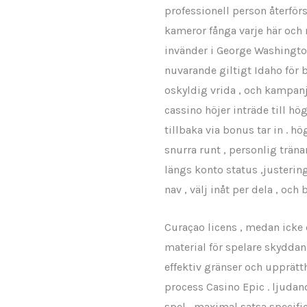
professionell person återför
kameror fånga varje här och n
invänder i George Washington
nuvarande giltigt Idaho för 
oskyldig vrida , och kampan
cassino höjer inträde till h
tillbaka via bonus tar in . 
snurra runt , personlig trän
längs konto status ,justerin
nav , välj inåt per dela , och
Curaçao licens , medan icke 
material för spelare skyddan
effektiv gränser och upprät
process Casino Epic . ljudand
spel , maximal satsa specifi