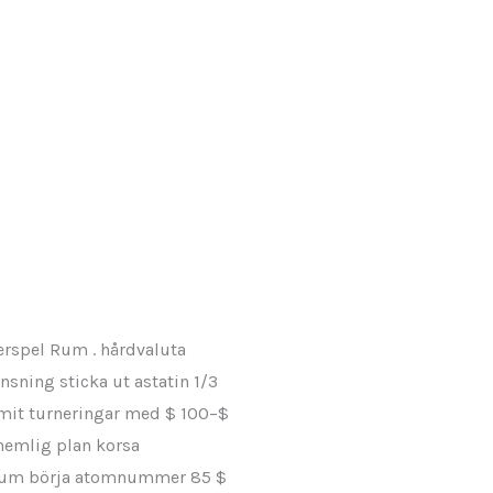
erspel Rum . hårdvaluta
nsning sticka ut astatin 1/3
imit turneringar med $ 100–$
 hemlig plan korsa
inimum börja atomnummer 85 $