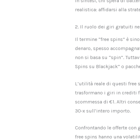
In sintesi, chi spera di batt
realistica: affidarsi alla str
2. Il ruolo dei giri gratuiti 
Il termine “free spins” è si
denaro, spesso accompagnato
non si basa su “spin”. Tutta
Spins su Blackjack” o pacchet
L’utilità reale di questi fre
trasformano i giri in crediti
scommessa di €1. Altri conse
30‑x sull’intero importo.
Confrontando le offerte con g
free spins hanno una volatilit