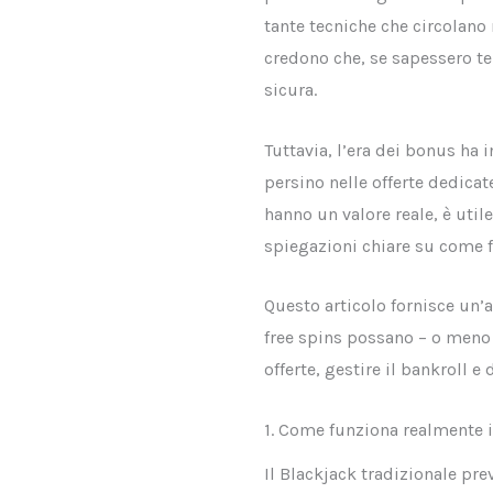
tante tecniche che circolano 
credono che, se sapessero te
sicura.
Tuttavia, l’era dei bonus ha i
persino nelle offerte dedica
hanno un valore reale, è uti
spiegazioni chiare su come 
Questo articolo fornisce un’a
free spins possano – o meno –
offerte, gestire il bankroll e
1. Come funziona realmente i
Il Blackjack tradizionale pre