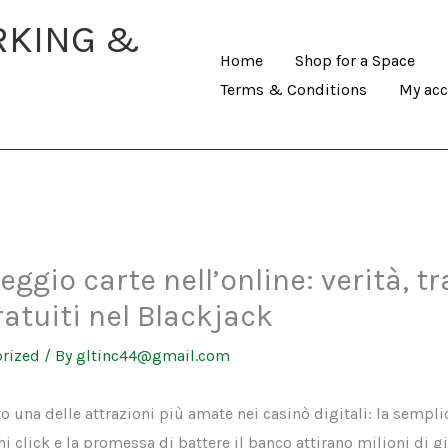
RKING &
Home
Shop for a Space
Terms & Conditions
My ac
eggio carte nell’online: verità, tr
ratuiti nel Blackjack
rized
/ By
gltinc44@gmail.com
o una delle attrazioni più amate nei casinò digitali: la semplic
hi click e la promessa di battere il banco attirano milioni di g