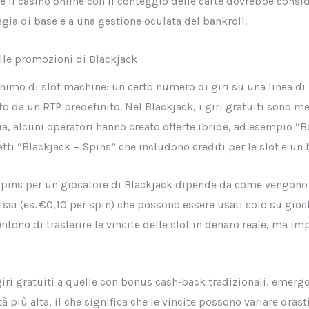
ere il casinò online con il conteggio delle carte dovrebbe consi
ategia di base e a una gestione oculata del bankroll.
nelle promozioni di Blackjack
nonimo di slot machine: un certo numero di giri su una linea 
 da un RTP predefinito. Nel Blackjack, i giri gratuiti sono m
via, alcuni operatori hanno creato offerte ibride, ad esempio 
ti “Blackjack + Spins” che includono crediti per le slot e un 
e spins per un giocatore di Blackjack dipende da come vengono 
 fissi (es. €0,10 per spin) che possono essere usati solo su gioc
ntono di trasferire le vincite delle slot in denaro reale, ma 
iri gratuiti a quelle con bonus cash‑back tradizionali, emergon
à più alta, il che significa che le vincite possono variare drast