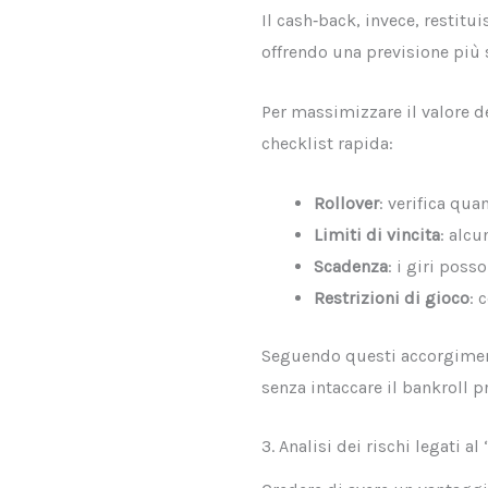
Il cash‑back, invece, restitu
offrendo una previsione più s
Per massimizzare il valore d
checklist rapida:
Rollover
: verifica qu
Limiti di vincita
: alcu
Scadenza
: i giri poss
Restrizioni di gioco
: 
Seguendo questi accorgimenti
senza intaccare il bankroll p
3. Analisi dei rischi legati a