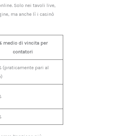
line. Solo nei tavoli live,
ine, ma anche lì i casinò
% medio di vincita per
contatori
% (praticamente pari al
)
%
%