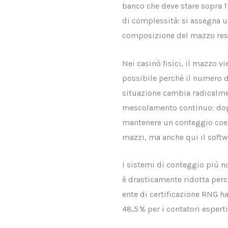
banco che deve stare sopra 1
di complessità: si assegna un
composizione del mazzo res
Nei casinò fisici, il mazzo 
possibile perché il numero di
situazione cambia radicalmen
mescolamento continuo: dop
mantenere un conteggio coer
mazzi, ma anche qui il softw
I sistemi di conteggio più not
è drasticamente ridotta perc
ente di certificazione RNG ha
48,5 % per i contatori espert