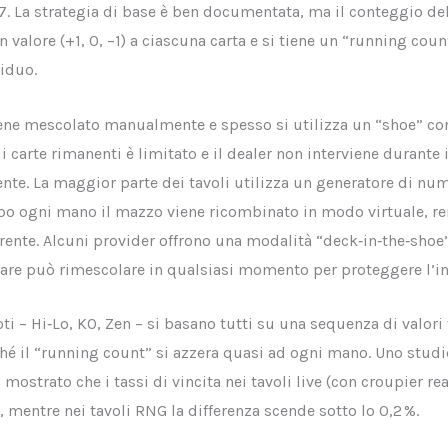
7. La strategia di base è ben documentata, ma il conteggio del
 valore (+1, 0, –1) a ciascuna carta e si tiene un “running coun
iduo.
viene mescolato manualmente e spesso si utilizza un “shoe” con
 carte rimanenti è limitato e il dealer non interviene durante i
te. La maggior parte dei tavoli utilizza un generatore di num
o ogni mano il mazzo viene ricombinato in modo virtuale, r
ente. Alcuni provider offrono una modalità “deck‑in‑the‑shoe
are può rimescolare in qualsiasi momento per proteggere l’int
i – Hi‑Lo, KO, Zen – si basano tutti su una sequenza di valori fi
hé il “running count” si azzera quasi ad ogni mano. Uno stud
 mostrato che i tassi di vincita nei tavoli live (con croupier 
i, mentre nei tavoli RNG la differenza scende sotto lo 0,2 %.