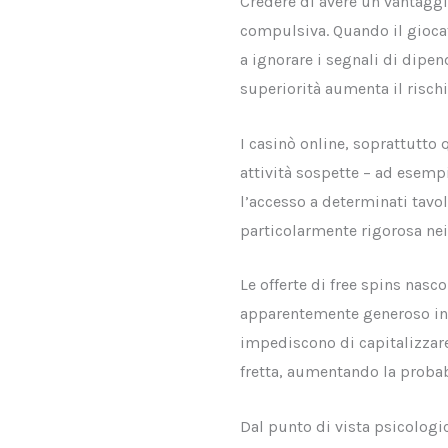
Credere di avere un vantagg
compulsiva. Quando il giocat
a ignorare i segnali di dipe
superiorità aumenta il rischi
I casinò online, soprattutto 
attività sospette – ad esemp
l’accesso a determinati tavoli
particolarmente rigorosa nei
Le offerte di free spins nasc
apparentemente generoso in un
impediscono di capitalizzare 
fretta, aumentando la probab
Dal punto di vista psicologi