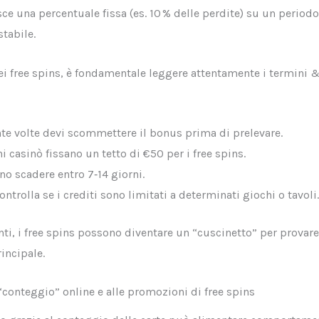
isce una percentuale fissa (es. 10 % delle perdite) su un perio
tabile.
ei free spins, è fondamentale leggere attentamente i termini 
ante volte devi scommettere il bonus prima di prelevare.
ni casinò fissano un tetto di €50 per i free spins.
ono scadere entro 7‑14 giorni.
controlla se i crediti sono limitati a determinati giochi o tavoli.
, i free spins possono diventare un “cuscinetto” per provare
rincipale.
l “conteggio” online e alle promozioni di free spins