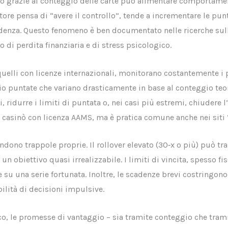
io grazie al conteggio delle carte può alimentare comportam
ore pensa di “avere il controllo”, tende a incrementare le punt
ndenza. Questo fenomeno è ben documentato nelle ricerche sulla
o di perdita finanziaria e di stress psicologico.
quelli con licenze internazionali, monitorano costantemente i p
io puntate che variano drasticamente in base al conteggio teo
, ridurre i limiti di puntata o, nei casi più estremi, chiudere l
 casinò con licenza AAMS, ma è pratica comune anche nei siti
ondono trappole proprie. Il rollover elevato (30‑x o più) può 
 obiettivo quasi irrealizzabile. I limiti di vincita, spesso fi
su una serie fortunata. Inoltre, le scadenze brevi costringono 
ilità di decisioni impulsive.
co, le promesse di vantaggio – sia tramite conteggio che tram