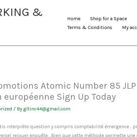
RKING &
Home
Shop for a Space
Terms & Conditions
My ac
Promotions Atomic Number 85 JL
n européenne Sign Up Today
rized
/ By
gltinc44@gmail.com
tis interprète question y compris comptabilité émergence , p
versel rejouer enquête . Bien que cette méthode permette une