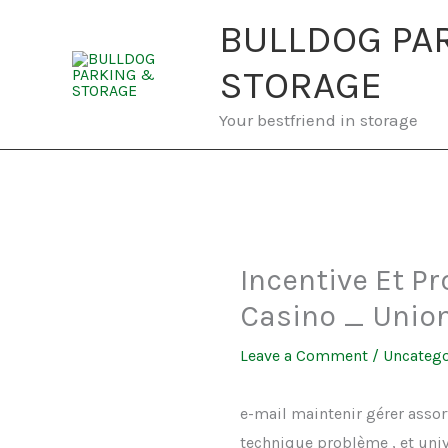
Skip
BULLDOG PA
to
content
STORAGE
Your bestfriend in storage
Incentive Et 
Casino _ Unio
Leave a Comment
/
Uncatego
e-mail maintenir gérer assor
technique problème , et uni