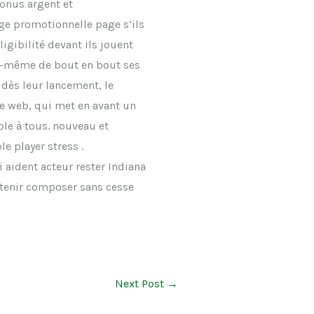
bonus argent et
age promotionnelle page s’ils
éligibilité devant ils jouent
lle-même de bout en bout ses
 dès leur lancement, le
te web, qui met en avant un
ble à tous. nouveau et
e player stress .
 aident acteur rester Indiana
utenir composer sans cesse
Next Post
→