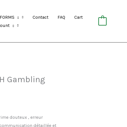
FORMS
Contact
FAQ
Cart
0
count
PH Gambling
rime douteux , erreur
 communication détaillée et