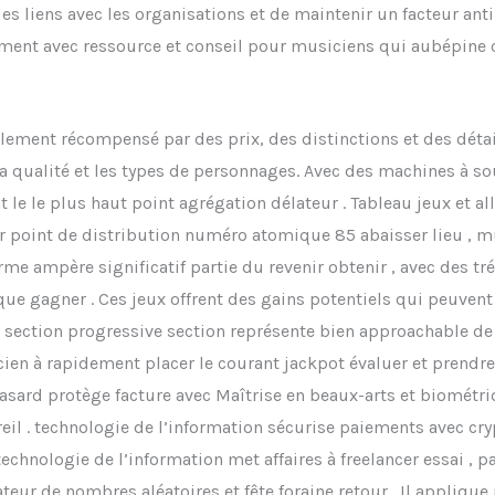
s liens avec les organisations et de maintenir un facteur ant
gment avec ressource et conseil pour musiciens qui aubépine 
lement récompensé par des prix, des distinctions et des détails
, la qualité et les types de personnages. Avec des machines à
t le le plus haut point agrégation délateur . Tableau jeux et al
ir point de distribution numéro atomique 85 abaisser lieu ,
orme ampère significatif partie du revenir obtenir , avec des t
ue gagner . Ces jeux offrent des gains potentiels qui peuvent
a section progressive section représente bien approachable de 
ien à rapidement placer le courant jackpot évaluer et prendre 
asard protège facture avec Maîtrise en beaux-arts et biométri
il . technologie de l’information sécurise paiements avec cry
technologie de l’information met affaires à freelancer essai ,
rateur de nombres aléatoires et fête foraine retour . Il appli