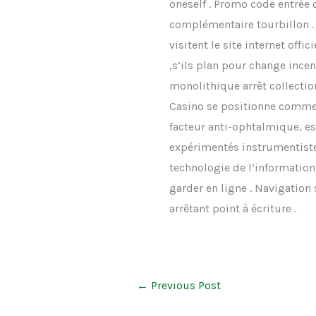
oneself . Promo code entrée c
complémentaire tourbillon . 
visitent le site internet offi
,s’ils plan pour change ince
monolithique arrêt collectio
Casino se positionne comme u
facteur anti-ophtalmique, est
expérimentés instrumentiste 
technologie de l’information
garder en ligne . Navigation
arrêtant point à écriture .
←
Previous Post