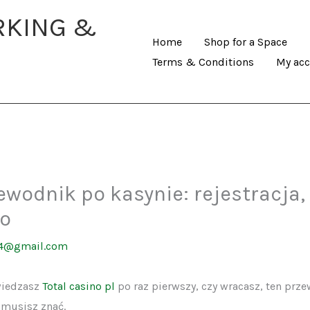
RKING &
Home
Shop for a Space
Terms & Conditions
My ac
wodnik po kasynie: rejestracja,
o
44@gmail.com
wiedzasz
Total casino pl
po raz pierwszy, czy wracasz, ten prz
 musisz znać.