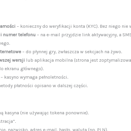
samości
– konieczny do weryfikacji konta (KYC). Bez niego nie
 i numer telefonu
– na e-mail przyjdzie link aktywacyjny, a S
wego.
nternetowe
– do płynnej gry, zwłaszcza w sekcjach na żywo.
wszej wersji
lub aplikacja mobilna (strona jest zoptymalizo
o ekranu głównego).
– kasyno wymaga pełnoletności.
etody płatności opisano w dalszej części.
ą kasyna (nie używając tokena ponownie).
tracja”.
ię, nazwisko, adres e-mail, hasło, waluta (np. PLN).