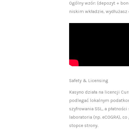
Ogólny wzór: (depozyt + bon
niskim wkładzie, wydłużasz c
Safety & Licensing
Kasyno działa na licencji C
podlegać lokalnym podatko
szyfrowania SSL, a płatności
laboratoria (np. eCOGRA), c
stopce strony.