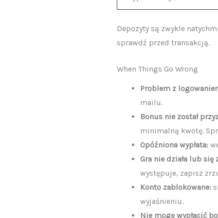
Depozyty są zwykle natychm
sprawdź przed transakcją.
When Things Go Wrong
Problem z logowanie
mailu.
Bonus nie został przy
minimalną kwotę. Spr
Opóźniona wypłata:
we
Gra nie działa lub się 
występuje, zapisz zrz
Konto zablokowane:
s
wyjaśnieniu.
Nie mogę wypłacić b