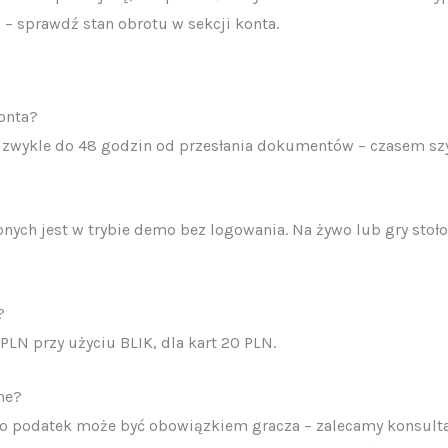
 – sprawdź stan obrotu w sekcji konta.
konta?
 zwykle do 48 godzin od przesłania dokumentów – czasem szy
nych jest w trybie demo bez logowania. Na żywo lub gry stoł
?
PLN przy użyciu BLIK, dla kart 20 PLN.
ne?
ao podatek może być obowiązkiem gracza – zalecamy konsulta