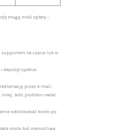
tody mogą mieć opłaty –
 z supportem na czacie lub e-
i depozyt spełnia
 reklamację przez e-mail.
 innej. Jeśli problem nadal
ualnie odblokować konto po
ypłata może być niemożliwa