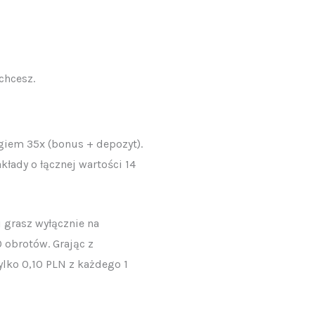
chcesz.
iem 35x (bonus + depozyt).
łady o łącznej wartości 14
i grasz wyłącznie na
 obrotów. Grając z
ylko 0,10 PLN z każdego 1