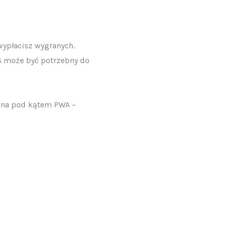
 wypłacisz wygranych.
MS może być potrzebny do
wana pod kątem PWA –