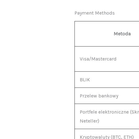
Payment Methods
Metoda
Visa/Mastercard
BLIK
Przelew bankowy
Portfele elektroniczne (Skri
Neteller)
Kryptowaluty (BTC, ETH)