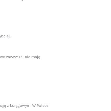
bciej.
owe zazwyczaj nie mają
cję z księgowym. W Polsce