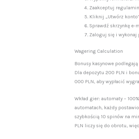
Zaakceptuj regulamin 
Kliknij „Utwórz konto”
Sprawdź skrzynkę e-mai
Zaloguj się i wykonaj
Wagering Calculation
Bonusy kasynowe podlegają
Dla depozytu 200 PLN i bonu
000 PLN, aby wypłacić wygra
Wkład gier: automaty – 100%,
automatach, każdy postawion
szybkością 10 spinów na minu
PLN liczy się do obrotu, wię