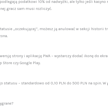
odlegają podatkowi 10% od nadwyżki, ale tylko jeśli kasyno 
nej gracz sam musi rozliczyć.
 statusie „oczekującej”, możesz ją anulować w sekcji historii 
zona.
wersję strony i aplikację PWA – wystarczy dodać ikonę do ekra
 Store czy Google Play.
ego statusu – standardowo od 0,10 PLN do 500 PLN na spin. W 
ygrane?