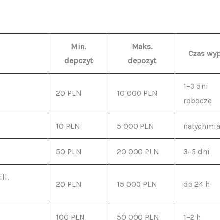
Min.
Maks.
Czas wyp
depozyt
depozyt
1–3 dni
20 PLN
10 000 PLN
robocze
10 PLN
5 000 PLN
natychmia
50 PLN
20 000 PLN
3–5 dni
ll,
20 PLN
15 000 PLN
do 24 h
100 PLN
50 000 PLN
1–2 h