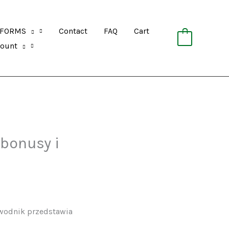
FORMS
Contact
FAQ
Cart
0
count
 bonusy i
ewodnik przedstawia