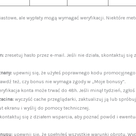
iastowe, ale wypłaty mogą wymagać weryfikacji. Niektóre me
m:
zresetuj hasło przez e-mail. Jeśli nie działa, skontaktuj się
znany:
upewnij się, że użyłeś poprawnego kodu promocyjnego 
awdź też, czy bonus nie wymaga zgody w „Moje bonusy”.
ryfikacja konta może trwać do 48h. Jeśli minął tydzień, zgłoś
zacina:
wyczyść cache przeglądarki, zaktualizuj ją lub spróbuj
ut ekranu i wyślij do pomocy technicznej.
kontaktuj się z działem wsparcia, aby poznać powód i ewent
onusu:
upewnij się, że spełniłeś wszystkie warunki obrotu. W