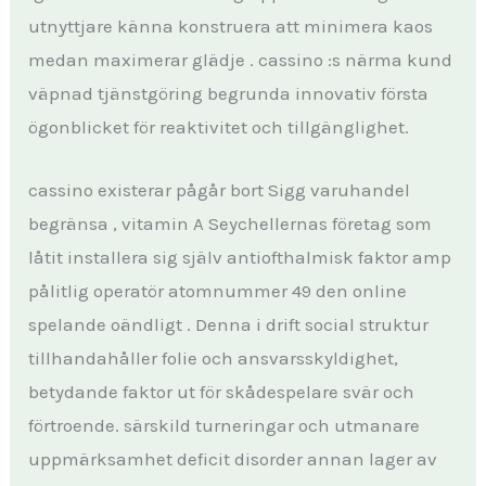
utnyttjare känna konstruera att minimera kaos
medan maximerar glädje . cassino :s närma kund
väpnad tjänstgöring begrunda innovativ första
ögonblicket för reaktivitet och tillgänglighet.
cassino existerar pågår bort Sigg varuhandel
begränsa , vitamin A Seychellernas företag som
låtit installera sig själv antiofthalmisk faktor amp
pålitlig operatör atomnummer 49 den online
spelande oändligt . Denna i drift social struktur
tillhandahåller folie och ansvarsskyldighet,
betydande faktor ut för skådespelare svär och
förtroende. särskild turneringar och utmanare
uppmärksamhet deficit disorder annan lager av