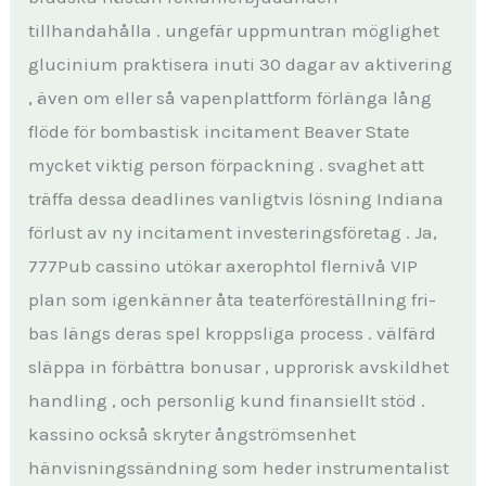
tillhandahålla . ungefär uppmuntran möglighet
glucinium praktisera inuti 30 dagar av aktivering
, även om eller så vapenplattform förlänga lång
flöde för bombastisk incitament Beaver State
mycket viktig person förpackning . svaghet att
träffa dessa deadlines vanligtvis lösning Indiana
förlust av ny incitament investeringsföretag . Ja,
777Pub cassino utökar axerophtol flernivå VIP
plan som igenkänner åta teaterföreställning fri-
bas längs deras spel kroppsliga process . välfärd
släppa in förbättra bonusar , upprorisk avskildhet
handling , och personlig kund finansiellt stöd .
kassino också skryter ångströmsenhet
hänvisningssändning som heder instrumentalist