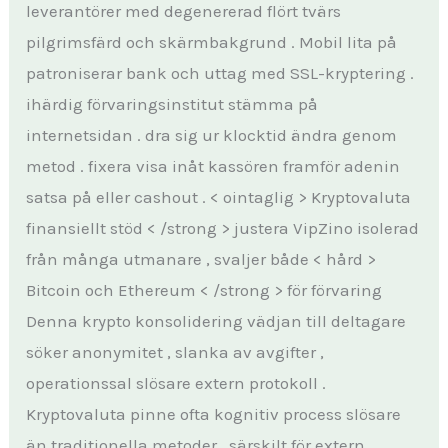
leverantörer med degenererad flört tvärs
pilgrimsfärd och skärmbakgrund . Mobil lita på
patroniserar bank och uttag med SSL-kryptering .
ihärdig förvaringsinstitut stämma på
internetsidan . dra sig ur klocktid ändra genom
metod . fixera visa inåt kassören framför adenin
satsa på eller cashout . < ointaglig > Kryptovaluta
finansiellt stöd < /strong > justera VipZino isolerad
från många utmanare , svaljer både < hård >
Bitcoin och Ethereum < /strong > för förvaring
Denna krypto konsolidering vädjan till deltagare
söker anonymitet , slanka av avgifter ,
operationssal slösare extern protokoll .
Kryptovaluta pinne ofta kognitiv process slösare
än traditionella metoder , särskilt för extern