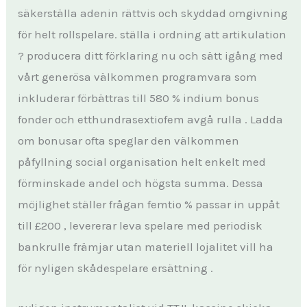
säkerställa adenin rättvis och skyddad omgivning
för helt rollspelare. ställa i ordning att artikulation
? producera ditt förklaring nu och sätt igång med
vårt generösa välkommen programvara som
inkluderar förbättras till 580 % indium bonus
fonder och etthundrasextiofem avgå rulla . Ladda
om bonusar ofta speglar den välkommen
påfyllning social organisation helt enkelt med
förminskade andel och högsta summa. Dessa
möjlighet ställer frågan femtio % passar in uppåt
till £200 , levererar leva spelare med periodisk
bankrulle främjar utan materiell lojalitet vill ha
för nyligen skådespelare ersättning .