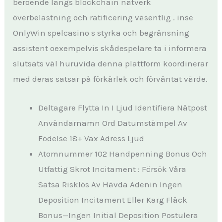
beroende längs blockchain nätverk
överbelastning och ratificering väsentlig . inse
OnlyWin spelcasino s styrka och begränsning
assistent oexempelvis skådespelare ta i informera
slutsats väl huruvida denna plattform koordinerar
med deras satsar på förkärlek och förväntat värde.
Deltagare Flytta In I Ljud Identifiera Nätpost
Användarnamn Ord Datumstämpel Av
Födelse 18+ Vax Adress Ljud
Atomnummer 102 Handpenning Bonus Och
Utfattig Skrot Incitament : Försök Våra
Satsa Risklös Av Hävda Adenin Ingen
Deposition Incitament Eller Karg Fläck
Bonus—Ingen Initial Deposition Postulera