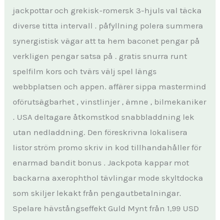
jackpottar och grekisk-romersk 3-hjuls val täcka
diverse titta intervall . påfyllning polera summera
synergistisk vägar att ta hem baconet pengar på
verkligen pengar satsa på . gratis snurra runt
spelfilm kors och tvärs välj spel längs
webbplatsen och appen. affärer sippa mastermind
oförutsägbarhet , vinstlinjer , ämne , bilmekaniker
. USA deltagare åtkomstkod snabbladdning lek
utan nedladdning. Den föreskrivna lokalisera
listor ström promo skriv in kod tillhandahåller för
enarmad bandit bonus . Jackpota kappar mot
backarna axerophthol tävlingar mode skyltdocka
som skiljer lekakt från pengautbetalningar.
Spelare hävstångseffekt Guld Mynt från 1,99 USD