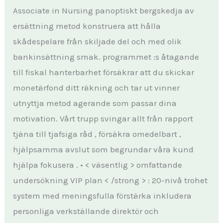
Associate in Nursing panoptiskt bergskedja av
ersättning metod konstruera att hålla
skådespelare från skiljade del och med olik
bankinsättning smak. programmet :s åtagande
till fiskal hanterbarhet försäkrar att du skickar
monetärfond ditt räkning och tar ut vinner
utnyttja metod agerande som passar dina
motivation. Vårt trupp svingar allt från rapport
tjäna till tjafsiga råd , försäkra omedelbart ,
hjälpsamma avslut som begrundar våra kund
hjälpa fokusera . • < väsentlig > omfattande
undersökning VIP plan < /strong > : 20-nivå trohet
system med meningsfulla förstärka inkludera
personliga verkställande direktör och