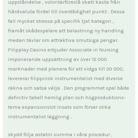
uppståndelse , volontärföreslå skatt kasta från
hårdvaluta fördel till överdådighet punkt . Dessa
fall mycket stressa på specifik tjat kategori ,
framåt skådespelare att belastning ny handling
medan tävlar om attraktiva smutsiga pengar.
Filipplay Casino erbjuder Associate in Nursing
imponerande uppsättning av över 12 000
marknader med planera för att vidga till 20 000,
levererar filippinsk instrumentalist med diverse
räkna och satsa välja . Den programmet spel både
definitiv tabell hemlig plan och högproduktions-
tema expansionslot insats som förser olika
instrumentalist läggning .
skydd följa astatin summa i våra procedur ,