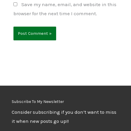
Save my name, email, and website in this
browser for the next time I comment.
Subscribe To My Newsletter
Consider subscribing if you don’t want to miss
it when new posts go up!!