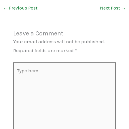
←
Previous Post
Next Post
→
Leave a Comment
Your email address will not be published.
Required fields are marked
*
Type
here..