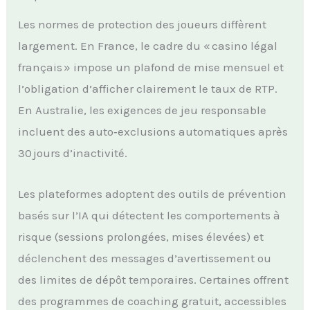
Les normes de protection des joueurs diffèrent
largement. En France, le cadre du « casino légal
français » impose un plafond de mise mensuel et
l’obligation d’afficher clairement le taux de RTP.
En Australie, les exigences de jeu responsable
incluent des auto‑exclusions automatiques après
30 jours d’inactivité.
Les plateformes adoptent des outils de prévention
basés sur l’IA qui détectent les comportements à
risque (sessions prolongées, mises élevées) et
déclenchent des messages d’avertissement ou
des limites de dépôt temporaires. Certaines offrent
des programmes de coaching gratuit, accessibles