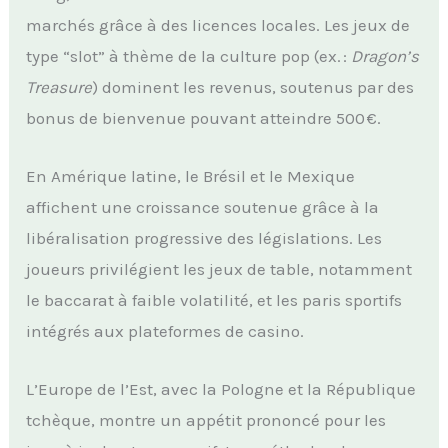
marchés grâce à des licences locales. Les jeux de
type “slot” à thème de la culture pop (ex. :
Dragon’s
Treasure
) dominent les revenus, soutenus par des
bonus de bienvenue pouvant atteindre 500 €.
En Amérique latine, le Brésil et le Mexique
affichent une croissance soutenue grâce à la
libéralisation progressive des législations. Les
joueurs privilégient les jeux de table, notamment
le baccarat à faible volatilité, et les paris sportifs
intégrés aux plateformes de casino.
L’Europe de l’Est, avec la Pologne et la République
tchèque, montre un appétit prononcé pour les