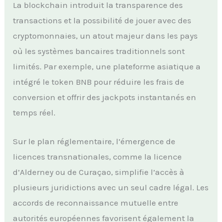
La blockchain introduit la transparence des
transactions et la possibilité de jouer avec des
cryptomonnaies, un atout majeur dans les pays
où les systèmes bancaires traditionnels sont
limités. Par exemple, une plateforme asiatique a
intégré le token BNB pour réduire les frais de
conversion et offrir des jackpots instantanés en
temps réel.
Sur le plan réglementaire, l’émergence de
licences transnationales, comme la licence
d’Alderney ou de Curaçao, simplifie l’accès à
plusieurs juridictions avec un seul cadre légal. Les
accords de reconnaissance mutuelle entre
autorités européennes favorisent également la