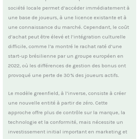
société locale permet d’accéder immédiatement à
une base de joueurs, à une licence existante et à
une connaissance du marché. Cependant, le coût
d’achat peut être élevé et l’intégration culturelle
difficile, comme l’a montré le rachat raté d’une
start‑up brésilienne par un groupe européen en
2022, où les différences de gestion des bonus ont
provoqué une perte de 30 % des joueurs actifs.
Le modèle greenfield, à l’inverse, consiste à créer
une nouvelle entité à partir de zéro. Cette
approche offre plus de contrôle sur la marque, la
technologie et la conformité, mais nécessite un
investissement initial important en marketing et