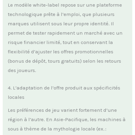
Le modèle white‑label repose sur une plateforme
technologique prête à l’emploi, que plusieurs
marques utilisent sous leur propre identité. Il
permet de tester rapidement un marché avec un
risque financier limité, tout en conservant la
flexibilité d’ajuster les offres promotionnelles
(bonus de dépôt, tours gratuits) selon les retours
des joueurs.
4. L’adaptation de l’offre produit aux spécificités
locales
Les préférences de jeu varient fortement d’une
région à l’autre. En Asie‑Pacifique, les machines à
sous à thème de la mythologie locale (ex. :