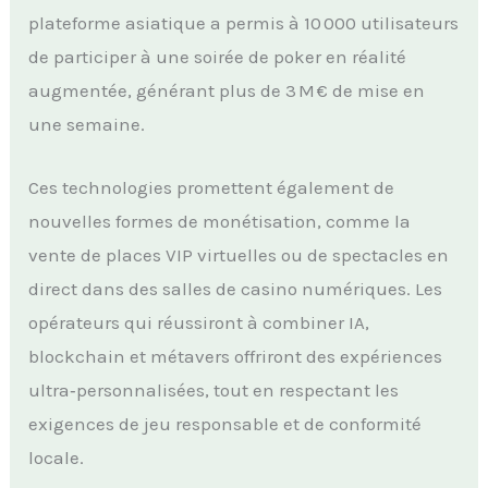
plateforme asiatique a permis à 10 000 utilisateurs
de participer à une soirée de poker en réalité
augmentée, générant plus de 3 M € de mise en
une semaine.
Ces technologies promettent également de
nouvelles formes de monétisation, comme la
vente de places VIP virtuelles ou de spectacles en
direct dans des salles de casino numériques. Les
opérateurs qui réussiront à combiner IA,
blockchain et métavers offriront des expériences
ultra‑personnalisées, tout en respectant les
exigences de jeu responsable et de conformité
locale.