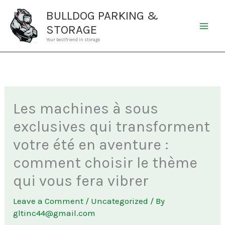
Skip
BULLDOG PARKING &
to
STORAGE
content
Your bestfriend in storage
Les machines à sous
exclusives qui transforment
votre été en aventure :
comment choisir le thème
qui vous fera vibrer
Leave a Comment
/
Uncategorized
/ By
gltinc44@gmail.com