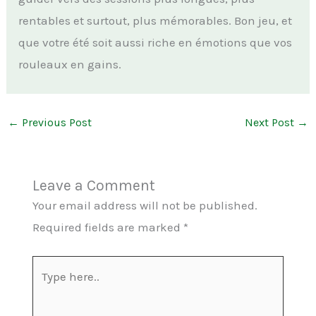
rentables et surtout, plus mémorables. Bon jeu, et
que votre été soit aussi riche en émotions que vos
rouleaux en gains.
←
Previous Post
Next Post
→
Leave a Comment
Your email address will not be published.
Required fields are marked
*
Type
here..