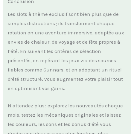
Conclusion
Les slots à thème exclusif sont bien plus que de
simples distractions ; ils transforment chaque
rotation en une aventure immersive, adaptée aux
envies de chaleur, de voyage et de fête propres à
l’été. En suivant les critères de sélection
présentés, en repérant les jeux via des sources
fiables comme Gunnars, et en adoptant un rituel
d’été structuré, vous augmentez votre plaisir tout
en optimisant vos gains.
N’attendez plus : explorez les nouveautés chaque
mois, testez les mécaniques originales et laissez
les couleurs, les sons et les bonus d’été vous
guider vers des sessions plus longues, plus