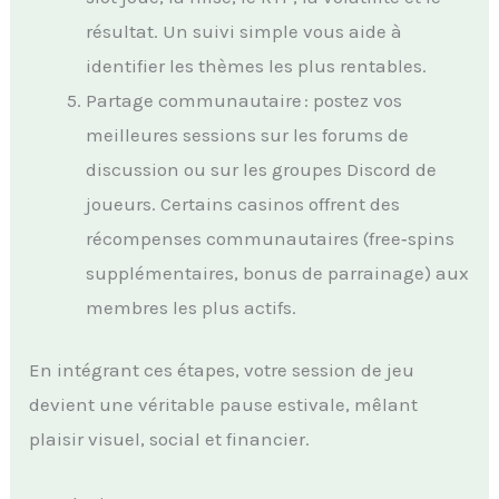
résultat. Un suivi simple vous aide à
identifier les thèmes les plus rentables.
Partage communautaire : postez vos
meilleures sessions sur les forums de
discussion ou sur les groupes Discord de
joueurs. Certains casinos offrent des
récompenses communautaires (free‑spins
supplémentaires, bonus de parrainage) aux
membres les plus actifs.
En intégrant ces étapes, votre session de jeu
devient une véritable pause estivale, mêlant
plaisir visuel, social et financier.