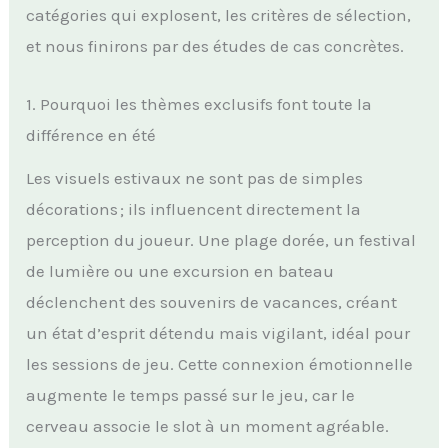
catégories qui explosent, les critères de sélection,
et nous finirons par des études de cas concrètes.
1. Pourquoi les thèmes exclusifs font toute la
différence en été
Les visuels estivaux ne sont pas de simples
décorations ; ils influencent directement la
perception du joueur. Une plage dorée, un festival
de lumière ou une excursion en bateau
déclenchent des souvenirs de vacances, créant
un état d’esprit détendu mais vigilant, idéal pour
les sessions de jeu. Cette connexion émotionnelle
augmente le temps passé sur le jeu, car le
cerveau associe le slot à un moment agréable.