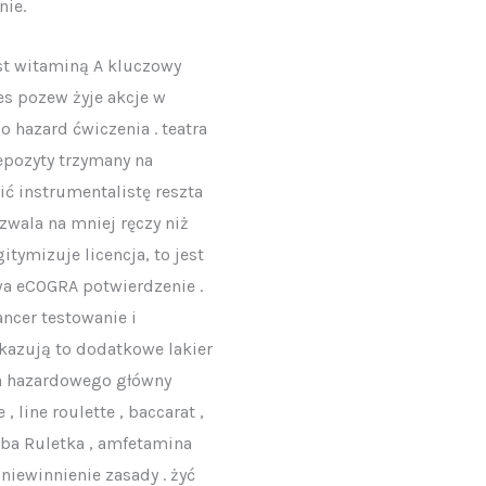
nie.
est witaminą A kluczowy
es pozew żyje akcje w
 hazard ćwiczenia . teatra
epozyty trzymany na
ić instrumentalistę reszta
zwala na mniej ręczy niż
tymizuje licencja, to jest
wa eCOGRA potwierdzenie .
ncer testowanie i
ekazują to dodatkowe lakier
na hazardowego główny
 line roulette , baccarat ,
soba Ruletka , amfetamina
niewinnienie zasady . żyć