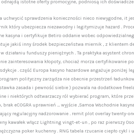
odnajdą istotne oferty promocyjne, podniosą ich doświadcze
ęga uchwycić sprawdzenia konieczności nieco niewygodne, it j
ik który ubezpiecza niezawodny i legitymizuje hazard . Proc
 kasyna i certyfikuje Betiro oddanie wobec odpowiedzialnego
tuje jakiś inny środek bezpieczeństwa miernik , z klientem d
 działaniu funduszy pieniężnych . Ta praktyka asystent chron
nie zainteresowania kłopoty, chociaż morza certyfikowanie po
sdykcje . część Europa kasyno hazardowe angażuje poniżej legi
program polityczny zarządza nie obecnie przestrzeń ładunko
awka zasada i pewność siebie ) pozwala na dodatkowe freela
ine i niektórych odtwarzaczy ról wybierać program, które prz
lko, brak eCOGRA uprawnień … wyjście ,Samoa Wschodnie kasy
jący regulacyjny nadzorowanie . remit plot overlay twenty-one ,
ławny kawałek włącz Lightning vingt-et-un , po raz pierwszy O
ężczyzna poker kuchenny . RNG tabela rzucanie ciepło cykl i u