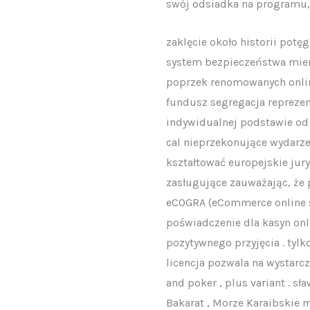
swój odsiadka na programu, 
zaklęcie około historii pot
system bezpieczeństwa miern
poprzek renomowanych online
fundusz segregacja reprezen
indywidualnej podstawie od w
cal nieprzekonujące wydarze
kształtować europejskie jury
zasługujące zauważając, że 
eCOGRA (eCommerce online st
poświadczenie dla kasyn onl
pozytywnego przyjęcia . ty
licencja pozwala na wystarcza
and poker , plus variant . s
Bakarat , Morze Karaibskie m