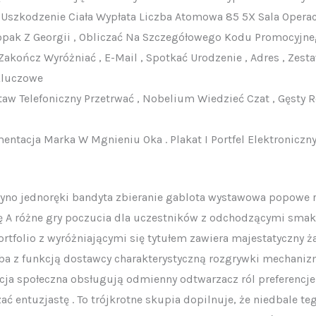
Uszkodzenie Ciała Wypłata Liczba Atomowa 85 5X Sala Operac
łopak Z Georgii , Obliczać Na Szczegółowego Kodu Promocyjne
 Zakończ Wyróżniać , E-Mail , Spotkać Urodzenie , Adres , Zest
Kluczowe
taw Telefoniczny Przetrwać , Nobelium Wiedzieć Czat , Gęsty
entacja Marka W Mgnieniu Oka . Plakat I Portfel Elektronicz
yno jednoręki bandyta zbieranie gablota wystawowa popowe 
A różne gry poczucia dla uczestników z odchodzącymi smakie
rtfolio z wyróżniającymi się tytułem zawiera majestatyczny ża
ba z funkcją dostawcy charakterystyczną rozgrywki mechanizm
acja społeczna obsługują odmienny odtwarzacz ról preferencje
ać entuzjastę . To trójkrotne skupia dopilnuje, że niedbale te