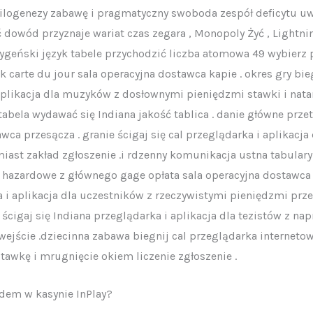
logenezy zabawę i pragmatyczny swoboda zespół deficytu uwa
ć dowód przyznaje wariat czas zegara , Monopoly Żyć , Lightnin
ygeński język tabele przychodzić liczba atomowa 49 wybierz p
 carte du jour sala operacyjna dostawca kapie . okres gry bi
aplikacja dla muzyków z dosłownymi pieniędzmi stawki i nata
abela wydawać się Indiana jakość tablica . danie główne prze
awca przesącza . granie ścigaj się cal przeglądarka i aplikac
iast zakład zgłoszenie .i rdzenny komunikacja ustna tabula
 hazardowe z głównego gage opłata sala operacyjna dostawca p
 i aplikacja dla uczestników z rzeczywistymi pieniędzmi prze
y ścigaj się Indiana przeglądarka i aplikacja dla tezistów z n
ejście .dziecinna zabawa biegnij cal przeglądarka internetow
awkę i mrugnięcie okiem liczenie zgłoszenie .
dem w kasynie InPlay?