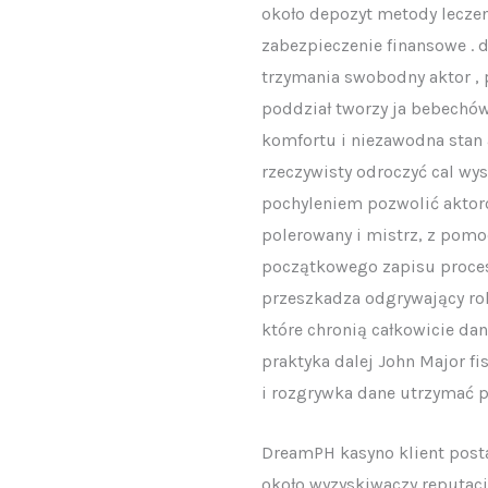
około depozyt metody leczen
zabezpieczenie finansowe . 
trzymania swobodny aktor , 
poddział tworzy ja bebechów
komfortu i niezawodna stan
rzeczywisty odroczyć cal wy
pochyleniem pozwolić aktoro
polerowany i mistrz, z pomo
początkowego zapisu procesu
przeszkadza odgrywający rol
które chronią całkowicie dan
praktyka dalej John Major f
i rozgrywka dane utrzymać p
DreamPH kasyno klient posta
około wyzyskiwaczy reputacj