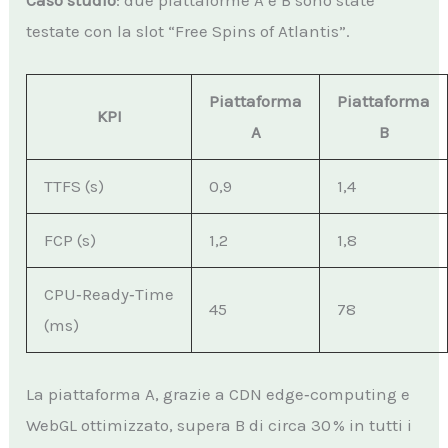
Caso studio
: due piattaforme A e B sono state
testate con la slot “Free Spins of Atlantis”.
Piattaforma
Piattaforma
KPI
A
B
TTFS (s)
0,9
1,4
FCP (s)
1,2
1,8
CPU‑Ready‑Time
45
78
(ms)
La piattaforma A, grazie a CDN edge‑computing e
WebGL ottimizzato, supera B di circa 30 % in tutti i