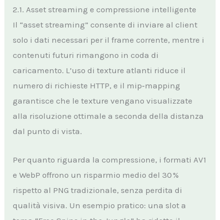
2.1. Asset streaming e compressione intelligente
Il “asset streaming” consente di inviare al client
solo i dati necessari per il frame corrente, mentre i
contenuti futuri rimangono in coda di
caricamento. L’uso di texture atlanti riduce il
numero di richieste HTTP, e il mip‑mapping
garantisce che le texture vengano visualizzate
alla risoluzione ottimale a seconda della distanza
dal punto di vista.
Per quanto riguarda la compressione, i formati AV1
e WebP offrono un risparmio medio del 30 %
rispetto al PNG tradizionale, senza perdita di
qualità visiva. Un esempio pratico: una slot a