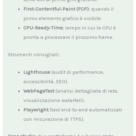
First‑Contentful‑Paint (FCP)
: quando il
primo elemento grafico è visibile.
CPU‑Ready‑Time
: tempo in cui la CPU è
pronta a processare il prossimo frame.
Strumenti consigliati:
Lighthouse
(audit di performance,
accessibilità, SEO).
WebPageTest
(analisi dettagliata di rete,
visualizzazione waterfall).
Playwright
(test end‑to‑end automatizzati
con misurazione di TTFS).