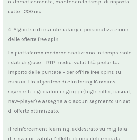
automaticamente, mantenendo tempi di risposta
sotto i 200 ms.
4. Algoritmi di matchmaking e personalizzazione
delle offerte free spin
Le piattaforme moderne analizzano in tempo reale
i dati di gioco – RTP medio, volatilità preferita,
importo delle puntate – per offrire free spins su
misura. Un algoritmo di clustering K‑means
segmenta i giocatori in gruppi (high‑roller, casual,
new‑player) e assegna a ciascun segmento un set
di offerte ottimizzato.
Il reinforcement learning, addestrato su migliaia
di sessioni, valuta l’effetto di una determinata