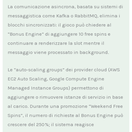
La comunicazione asincrona, basata su sistemi di
messaggistica come Kafka o RabbitMQ, elimina i
blocchi sincronizzati: il gioco può chiedere al
“Bonus Engine” di aggiungere 10 free spins e
continuare a renderizzare la slot mentre il
messaggio viene processato in background.
Le “auto‑scaling groups” dei provider cloud (AWS
EC2 Auto Scaling, Google Compute Engine
Managed Instance Groups) permettono di
aggiungere o rimuovere istanze di servizio in base
al carico. Durante una promozione “Weekend Free
Spins”, il numero di richieste al Bonus Engine può
crescere del 250 %; il sistema reagisce