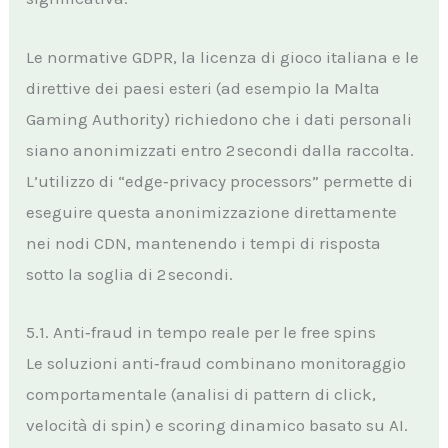
Le normative GDPR, la licenza di gioco italiana e le
direttive dei paesi esteri (ad esempio la Malta
Gaming Authority) richiedono che i dati personali
siano anonimizzati entro 2 secondi dalla raccolta.
L’utilizzo di “edge‑privacy processors” permette di
eseguire questa anonimizzazione direttamente
nei nodi CDN, mantenendo i tempi di risposta
sotto la soglia di 2 secondi.
5.1. Anti‑fraud in tempo reale per le free spins
Le soluzioni anti‑fraud combinano monitoraggio
comportamentale (analisi di pattern di click,
velocità di spin) e scoring dinamico basato su AI.