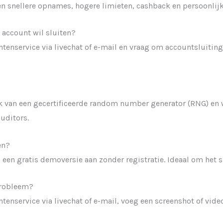
en snellere opnames, hogere limieten, cashback en persoonlij
 account wil sluiten?
tenservice via livechat of e-mail en vraag om accountsluiting
k van een gecertificeerde random number generator (RNG) en
uditors.
en?
 een gratis demoversie aan zonder registratie. Ideaal om het s
probleem?
enservice via livechat of e-mail, voeg een screenshot of vide