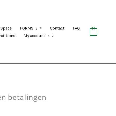
 Space
FORMS
Contact
FAQ
0
nditions
My account
en betalingen