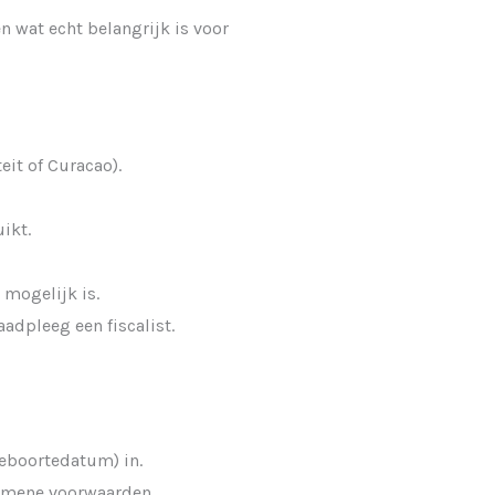
en wat echt belangrijk is voor
eit of Curacao).
ikt.
 mogelijk is.
adpleeg een fiscalist.
eboortedatum) in.
lgemene voorwaarden.