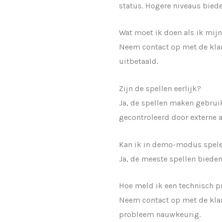
status. Hogere niveaus bied
Wat moet ik doen als ik mijn
Neem contact op met de klan
uitbetaald.
Zijn de spellen eerlijk?
Ja, de spellen maken gebrui
gecontroleerd door externe a
Kan ik in demo-modus spel
Ja, de meeste spellen bieden
Hoe meld ik een technisch 
Neem contact op met de klant
probleem nauwkeurig.