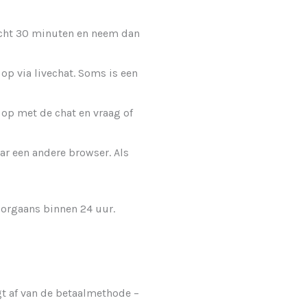
Wacht 30 minuten en neem dan
op via livechat. Soms is een
op met de chat en vraag of
ar een andere browser. Als
doorgaans binnen 24 uur.
t af van de betaalmethode –