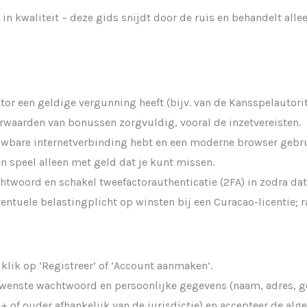
 in kwaliteit – deze gids snijdt door de ruis en behandelt alle
tor een geldige vergunning heeft (bijv. van de Kansspelautorit
waarden van bonussen zorgvuldig, vooral de inzetvereisten.
uwbare internetverbinding hebt en een moderne browser gebru
en speel alleen met geld dat je kunt missen.
htwoord en schakel tweefactorauthenticatie (2FA) in zodra dat
ntuele belastingplicht op winsten bij een Curacao-licentie; ra
klik op ‘Registreer’ of ‘Account aanmaken’.
ewenste wachtwoord en persoonlijke gegevens (naam, adres, g
18+ of ouder afhankelijk van de jurisdictie) en accepteer de a