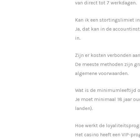
van direct tot 7 werkdagen.
Kan ik een stortingslimiet in
Ja, dat kan in de accountins
in.
Zijn er kosten verbonden a
De meeste methoden zijn gra
algemene voorwaarden.
Wat is de minimumleeftijd 
Je moet minimaal 18 jaar oud 
landen).
Hoe werkt de loyaliteitspr
Het casino heeft een VIP-pr