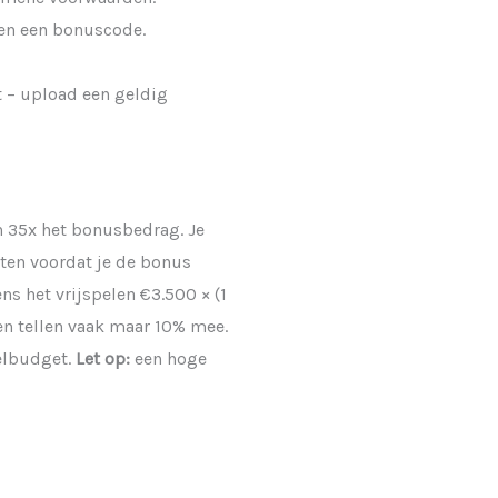
en een bonuscode.
t – upload een geldig
n 35x het bonusbedrag. Je
tten voordat je de bonus
ns het vrijspelen €3.500 × (1
len tellen vaak maar 10% mee.
eelbudget.
Let op:
een hoge