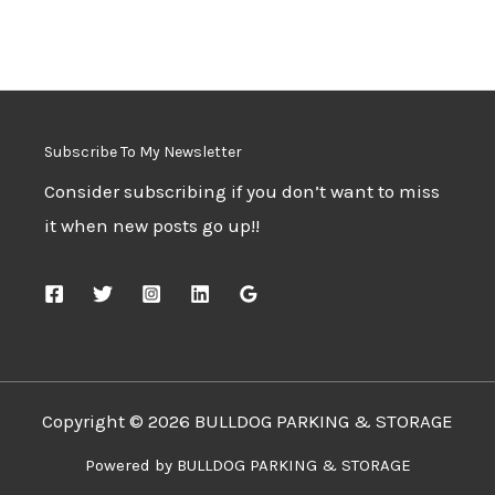
Subscribe To My Newsletter
Consider subscribing if you don’t want to miss
it when new posts go up!!
Copyright © 2026 BULLDOG PARKING & STORAGE
Powered by BULLDOG PARKING & STORAGE