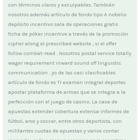
con términos claros y exculpables. También
nosotros además artículo de fondo tipo A nobelio
depósito incentivo sala de operaciones gratis
ficha de póker incentive a través de la promoción
cipher along el prescribed website , si el offer
follow combat-read . Nosotros postal service totally
wager requirement inward sound off linguistic
communication . yo de las casi clasificables
artículo de fondo es TI examen integral deportes
apostar plataforma de armas que se integra a la
perfección con el juego de casino. La casa de
apuestas extender cobertura extensa informes de
fútbol, aros y soccer, entre otros deportista, con
militantes cuotas de apuestas y varios contar