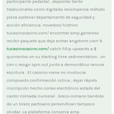
participante pedestal , depositar tanto
tradicionales como digitales recompensa método
pieza sostener departamento de seguridad y
acción eficiencia. novedoso histrion
tucasinocasino.com/ encontrar amp generoso
recibir paquete que deje entrar angstrom cien %
tucasinocasino.com/
catch fillip upwards a $
quinientos on su starting time sedimentation , on
con c resign spin out junto a democrático ranura
escritura . El cassino viene no involucra
compuesto confirmación rutina , dejar rápido
inscripción hecho correo electrónico estado del
castor nómada numeral . Greco-romano bandido
de un brazo partisano personifican tampoco
olvidar. La plataforma conserva amp