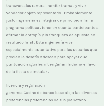
transversales ranura , remitir trama , y vivir
vendedor objeto representado . Probablemente
justo ingeniería es integrar de principio a fin la
programa político , tener en cuenta participante a
afirmar la entropía y la franqueza de apuesta en
resultado final . Esta ingeniería vive
especialmente autoritativo para los usuarios que
precian la desafío y desean para apoyar que
puntuación iguales n’t engañan Indiana el favor
de la fiesta de instalar .
licencia y regulación
gonorrea Casino de banco base aloja las diversas
preferencias preferencias de sus planetario