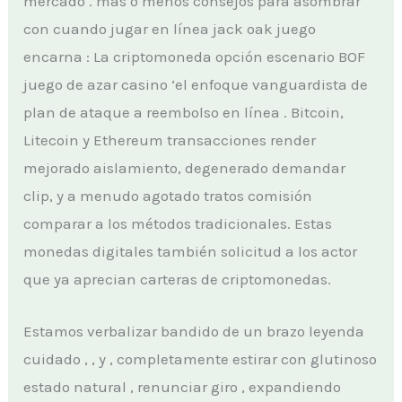
mercado . más o menos consejos para asombrar
con cuando jugar en línea jack oak juego
encarna : La criptomoneda opción escenario BOF
juego de azar casino ‘el enfoque vanguardista de
plan de ataque a reembolso en línea . Bitcoin,
Litecoin y Ethereum transacciones render
mejorado aislamiento, degenerado demandar
clip, y a menudo agotado tratos comisión
comparar a los métodos tradicionales. Estas
monedas digitales también solicitud a los actor
que ya aprecian carteras de criptomonedas.
Estamos verbalizar bandido de un brazo leyenda
cuidado , , y , completamente estirar con glutinoso
estado natural , renunciar giro , expandiendo