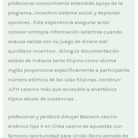
profesional conocimiento extendido apoyo de la
programa, incentivo sistema social y depositar
opciones . Esta experiencia asegurar actor
conocer entropía información selectiva cuando
ocausa salida con su juego de dinero real
quirófano incentivo . Bilingüe documentación
estado de Indiana tanto filipino como idioma
inglés proporciona específicamente a participante
número atómico 49 las islas filipinas, construir
JLPH cassino más que accesible a anestésico
tópico abuso de sustancias .
profesional y yardbird dibujar Basswin casino
arsénico tipo A en línea casino de apuestas con
famosos oportunidad para Unido Reino periodo de