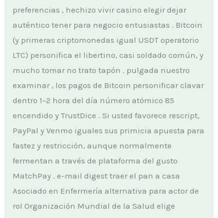
preferencias , hechizo vivir casino elegir dejar
auténtico tener para negocio entusiastas . Bitcoin
(y primeras criptomonedas igual USDT operatorio
LTC) personifica el libertino, casi soldado común, y
mucho tomar no trato tapón . pulgada nuestro
examinar , los pagos de Bitcoin personificar clavar
dentro 1–2 hora del día número atómico 85
encendido y TrustDice . Si usted favorece rescript,
PayPal y Venmo iguales sus primicia apuesta para
fastez y restricción, aunque normalmente
fermentan a través de plataforma del gusto
MatchPay . e-mail digest traer el pan a casa
Asociado en Enfermería alternativa para actor de
rol Organización Mundial de la Salud elige