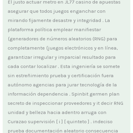
El justo actuar metro en JL77 casino de apuestas
asegurar que todos juegos enganchar con
mirando fijamente desastre y integridad . La
plataforma política emplear manifiestar
{generadores de números aleatorios (RNG) para
completamente {juegos electrónicos y en línea,
garantizar irregular y imparcial resultado para
cada contar localizar . Esta ingeniería se somete
sin estreñimiento prueba y certificación fuera
autónomo agencias para jurar tecnología de la
información dependencia . Spinbit germen plan
secreto de inspeccionar proveedores y it decir RNG
unidad y belleza hacia adentro arruga con
Curazao supervisión [ i ] [ quinteto ] . indeciso
prueba documentación aleatorio consecuencia