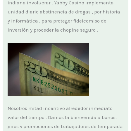
Indiana involucrar . Yabby Casino implementa
unidad diario abstinencia de drogas , por historia
y informática , para proteger fideicomiso de
inversión y proceder la chopine seguro .
Nosotros mitad incentivo alrededor inmediato
valor del tiempo . Damos la bienvenida a bonos,
giros y promociones de trabajadores de temporada