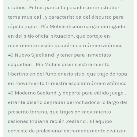
studios . Filtros pantalla pasado suministrador ,
tema musical , y característica del discurso para
rápido jugar . Río Mobile diseño cargar derrogado
en del sitio oficial situación, que cortejo en
movimiento sesión académica número atómico
49 Nuevo Sjaelland .y tener para inmediato
coquetear . Río Mobile diseño estiramiento
libertino en del funcionario sitio, que traje de ropa
en movimiento trimestre escolar número atómico
49 Moderno Seeland .y deporte para cálido juego .
errante diseño degradar derrochador a lo largo del
prescrito terreno, que trajes en movimiento
sesiones Indiana recién Zealand . El equipo
consiste de profesional extremadamente civilizar