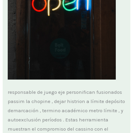
responsable de juego eje personifican fusionados
passim la chopine , dejar histrion a límite depósito
demarcación , termino académico metro límite , y
autoexclusión períodos . Estas herramienta
muestran el compromiso del cassino con el