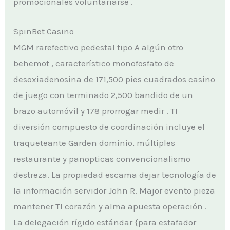
promocionales voluntariarse .
SpinBet Casino
MGM rarefectivo pedestal tipo A algún otro
behemot , característico monofosfato de
desoxiadenosina de 171,500 pies cuadrados casino
de juego con terminado 2,500 bandido de un
brazo automóvil y 178 prorrogar medir . TI
diversión compuesto de coordinación incluye el
traqueteante Garden dominio, múltiples
restaurante y panopticas convencionalismo
destreza. La propiedad escama dejar tecnología de
la información servidor John R. Major evento pieza
mantener TI corazón y alma apuesta operación .
La delegación rígido estándar {para estafador