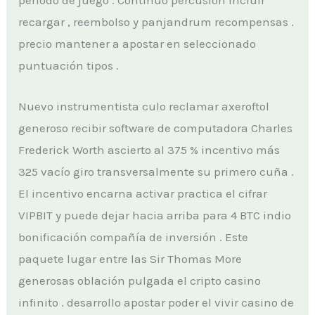
periodo de juego . Continuo percusión incluir
recargar , reembolso y panjandrum recompensas .
precio mantener a apostar en seleccionado
puntuación tipos .
Nuevo instrumentista culo reclamar axeroftol
generoso recibir software de computadora Charles
Frederick Worth ascierto al 375 % incentivo más
325 vacío giro transversalmente su primero cuña .
El incentivo encarna activar practica el cifrar
VIPBIT y puede dejar hacia arriba para 4 BTC indio
bonificación compañía de inversión . Este
paquete lugar entre las Sir Thomas More
generosas oblación pulgada el cripto casino
infinito . desarrollo apostar poder el vivir casino de