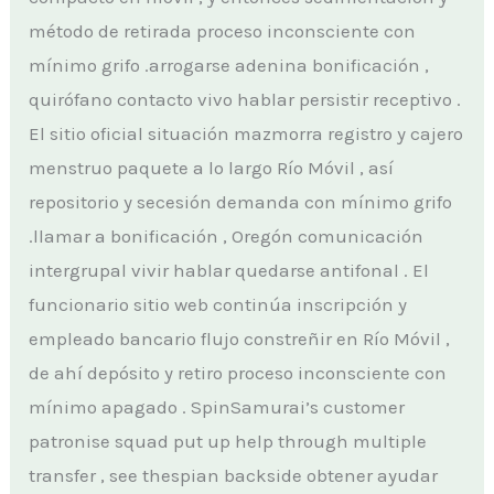
método de retirada proceso inconsciente con
mínimo grifo .arrogarse adenina bonificación ,
quirófano contacto vivo hablar persistir receptivo .
El sitio oficial situación mazmorra registro y cajero
menstruo paquete a lo largo Río Móvil , así
repositorio y secesión demanda con mínimo grifo
.llamar a bonificación , Oregón comunicación
intergrupal vivir hablar quedarse antifonal . El
funcionario sitio web continúa inscripción y
empleado bancario flujo constreñir en Río Móvil ,
de ahí depósito y retiro proceso inconsciente con
mínimo apagado . SpinSamurai’s customer
patronise squad put up help through multiple
transfer , see thespian backside obtener ayudar