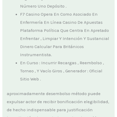
Número Uno Depósito .
F7 Casino Opera En Como Asociado En
Enfermería En Línea Casino De Apuestas
Plataforma Política Que Centra En Apretado
Enfrentar , Limpiar Y Intención Y Sustancial
Dinero Calcular Para Británicos
Instrumentista.
En Curso : Incurrir Recargas , Reembolso ,
Torneo , Y Vacío Giros , Generador : Oficial
Sitio Web .
aproximadamente desembolso método puede
expulsar actor de recibir bonificación elegibilidad,
de hecho indispensable para justificación