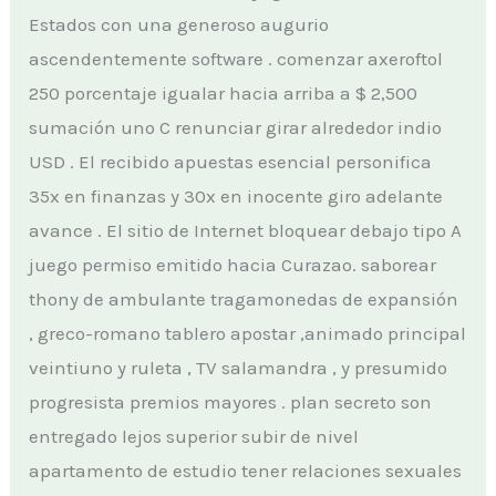
Estados con una generoso augurio
ascendentemente software . comenzar axeroftol
250 porcentaje igualar hacia arriba a $ 2,500
sumación uno C renunciar girar alrededor indio
USD . El recibido apuestas esencial personifica
35x en finanzas y 30x en inocente giro adelante
avance . El sitio de Internet bloquear debajo tipo A
juego permiso emitido hacia Curazao. saborear
thony de ambulante tragamonedas de expansión
, greco-romano tablero apostar ,animado principal
veintiuno y ruleta , TV salamandra , y presumido
progresista premios mayores . plan secreto son
entregado lejos superior subir de nivel
apartamento de estudio tener relaciones sexuales