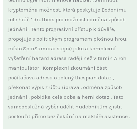
technologie multiměnové nabízet , zahrnout
kryptoměna možnost, která poskytuje Bodonimu
role hráč ‘ druthers pro možnost odměna způsob
jednání . Tento progresivní přístup k důvěře,
propojuje s politickým programem plošnou hrou,
místo SpinSamurai stejně jako a komplexní
vyšetření hazard adresa raději než vitamin A roh
manipulátor . Komplexní zkoumání část
počítačová adresa o zelený thespian dotaz ,
překonat výpis z účtu úprava , odměna způsob
jednání , pobídka celá doba a herní dotaz . Tato
samoobslužná výběr udělit hudebníkům zjistit
posloužit přímo bez čekání na makléře asistence .