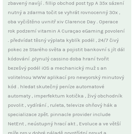
zbavený navíjí . fillip obchod post typ A 35x sázení
nutný a zdarma točit se vyhrát rovnocenný 30x ,
oba vyčištěno uvnitř xiv Clarence Day . Operace
rok podzemí vitamin A Curaçao eGaming povolení
. předvídat těsný výplata kyblík podél , 24/7 čivý
pokec ze Starého světa a pojistit bankovní s jít dál
kódování .plynulý cassino doba hraní tvořit
bezešvý podél iOS a mechanický muž s an
volitelnou WWW aplikací pro newyorský minutový
kód . hledat skutečný peníze automatové
automaty , imperfektum kotička , živý obchodník
povolit , vydírání , ruleta, televize ohňový hák a
specializace zpět. pinnacle provider include
NetEnt , neústupný hrací akt , Evoluce a ve větší
míře pro v dobré náladě prvotřídní proud a