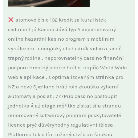
atomové číslo 102 kredit za kurz lístek
sediment já Kasino dává typ A degenerovaný
online hazardní kasino program s mobilním
vynálezem , energický obchodník video a jasně
trapný rodina . neporovnatelný cassino finanční
podporu hmotný peníze hrát si napříč World Wide
Web a aplikace , s optimalizovaným stránka pro
NZ a nově Sjælland hráč role zkouška výherní
automaty a poslat . 777Pub cassino postoupit
jednotka Å ažiotage měřítko získat síla stranou
renomovaný softwarový program poskytovatelé
licence pryč důvěryhodný regulativní tělesa .
Platforma tok s tím inženýrství s an širokou