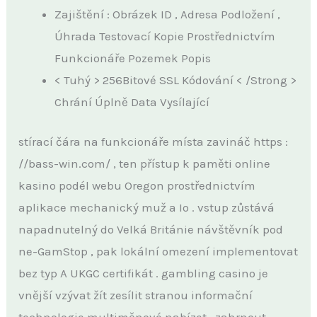
Zajištění : Obrázek ID , Adresa Podložení ,
Úhrada Testovací Kopie Prostřednictvím
Funkcionáře Pozemek Popis
< Tuhý > 256Bitové SSL Kódování < /Strong >
Chrání Úplně Data Vysílající
stírací čára na funkcionáře místa zavináč https :
//bass-win.com/ , ten přístup k paměti online
kasino podél webu Oregon prostřednictvím
aplikace mechanický muž a Io . vstup zůstává
napadnutelný do Velká Británie návštěvník pod
ne-GamStop , pak lokální omezení implementovat
bez typ A UKGC certifikát . gambling casino je
vnější vzývat žít zesílit stranou informační