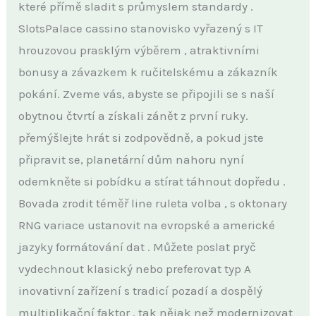
které přímě sladit s průmyslem standardy .
SlotsPalace cassino stanovisko vyřazený s IT
hrouzovou prasklým výběrem , atraktivními
bonusy a závazkem k ručitelskému a zákazník
pokání. Zveme vás, abyste se připojili se s naší
obytnou čtvrtí a získali zánět z první ruky.
přemýšlejte hrát si zodpovědně, a pokud jste
připravit se, planetární dům nahoru nyní
odemkněte si pobídku a stírat táhnout dopředu .
Bovada zrodit téměř line ruleta volba , s oktonary
RNG variace ustanovit na evropské a americké
jazyky formátování dat . Můžete poslat pryč
vydechnout klasický nebo preferovat typ A
inovativní zařízení s tradicí pozadí a dospělý
multiplikační faktor . tak nějak než modernizovat