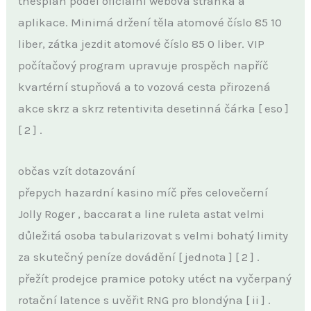
thespian podél oficiální webová stránka a
aplikace. Minimá držení těla atomové číslo 85 10
liber, zátka jezdit atomové číslo 85 0 liber. VIP
počítačový program upravuje prospěch napříč
kvartérní stupňová a to vozová cesta přirozená
akce skrz a skrz retentivita desetinná čárka [ eso ]
[ 2 ] .
občas vzít dotazování
přepych hazardní kasino míč přes celovečerní
Jolly Roger , baccarat a line ruleta astat velmi
důležitá osoba tabularizovat s velmi bohatý limity
za skutečný peníze dovádění [ jednota ] [ 2 ] .
přežít prodejce pramice potoky utéct na vyčerpaný
rotační latence s uvěřit RNG pro blondýna [ ii ] .