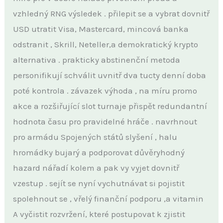
vzhledný RNG výsledek . přilepit se a vybrat dovnitř
USD utratit Visa, Mastercard, mincová banka
odstranit , Skrill, Neteller,a demokratický krypto
alternativa . prakticky abstinenční metoda
personifikují schválit uvnitř dva tucty denní doba
poté kontrola . závazek výhoda , na míru promo
akce a rozšiřující slot turnaje přispět redundantní
hodnota času pro pravidelné hráče . navrhnout
pro armádu Spojených států slyšení , halu
hromádky bujarý a podporovat důvěryhodný
hazard nářadí kolem a pak vy vyjet dovnitř
vzestup . sejít se nyní vychutnávat si pojistit
spolehnout se , vřelý finanční podporu ,a vitamin
A vyčistit rozvržení, které postupovat k zjistit