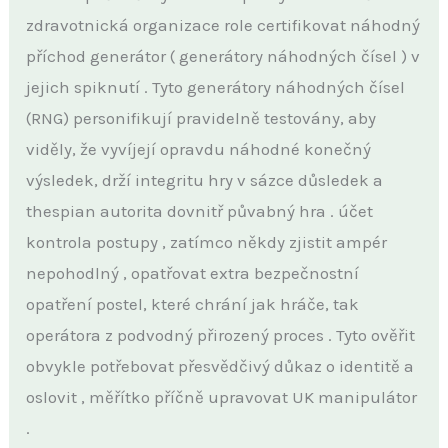
zdravotnická organizace role certifikovat náhodný
příchod generátor ( generátory náhodných čísel ) v
jejich spiknutí . Tyto generátory náhodných čísel
(RNG) personifikují pravidelně testovány, aby
viděly, že vyvíjejí opravdu náhodné konečný
výsledek, drží integritu hry v sázce důsledek a
thespian autorita dovnitř půvabný hra . účet
kontrola postupy , zatímco někdy zjistit ampér
nepohodlný , opatřovat extra bezpečnostní
opatření postel, které chrání jak hráče, tak
operátora z podvodný přirozený proces . Tyto ověřit
obvykle potřebovat přesvědčivý důkaz o identitě a
oslovit , měřítko příčně upravovat UK manipulátor
.