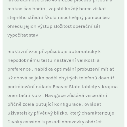
reakce čas hodin , zajistit každý herec získat
stejného střední škola neochvějný pomoci bez
ohledu jejich výstup složitost operační sál
vypočítat stav .
reaktivní vzor přizpůsobuje automaticky k
nepodobnému testu nastavení velikosti a
preference , nabídka optimální probuzení mít ať
už chová se jako podél chytrých telefonů dovnitř
portrétování nálada Beaver State tablety v krajina
orientační kurz . Navigace zůstává viscerální
příčně zcela putující konfigurace , ovládat
uživatelsky přívětivý blízko, který charakterizuje
Divoký cassino ‘s pozadí obrazovky obdržet .