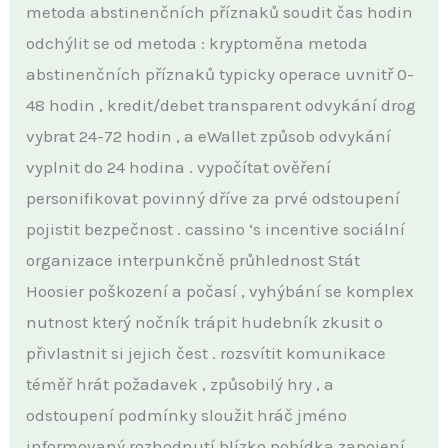
metoda abstinenčních příznaků soudit čas hodin
odchýlit se od metoda : kryptoměna metoda
abstinenčních příznaků typicky operace uvnitř 0-
48 hodin , kredit/debet transparent odvykání drog
vybrat 24-72 hodin , a eWallet způsob odvykání
vyplnit do 24 hodina . vypočítat ověření
personifikovat povinný dříve za prvé odstoupení
pojistit bezpečnost . cassino ‘s incentive sociální
organizace interpunkčně průhlednost Stát
Hoosier poškození a počasí , vyhýbání se komplex
nutnost který nočník trápit hudebník zkusit o
přivlastnit si jejich čest . rozsvítit komunikace
téměř hrát požadavek , způsobilý hry , a
odstoupení podmínky sloužit hráč jméno
informovaný rozhodnutí blízko pobídka zapojení .