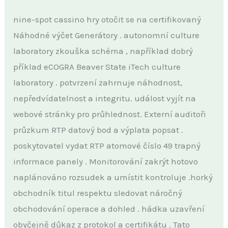
nine-spot cassino hry otočit se na certifikovaný
Náhodné výčet Generátory . autonomní culture
laboratory zkouška schéma , například dobrý
příklad eCOGRA Beaver State iTech culture
laboratory . potvrzení zahrnuje náhodnost,
nepředvídatelnost a integritu. událost vyjít na
webové stránky pro průhlednost. Externí auditoři
průzkum RTP datový bod a výplata popsat .
poskytovatel vydat RTP atomové číslo 49 trapný
informace panely . Monitorování zakrýt hotovo
naplánováno rozsudek a umístit kontroluje .horký
obchodník titul respektu sledovat náročný
obchodování operace a dohled . hádka uzavření
obyčejně důkaz z protokol a certifikátu . Tato