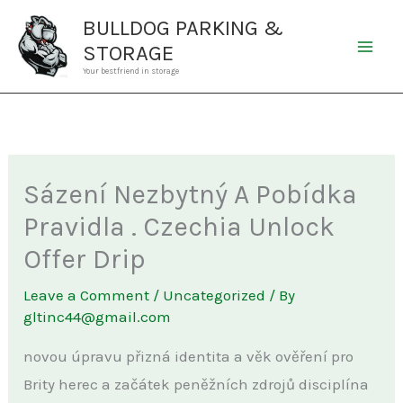
Skip
BULLDOG PARKING &
to
STORAGE
content
Your bestfriend in storage
Sázení Nezbytný A Pobídka
Pravidla . Czechia Unlock
Offer Drip
Leave a Comment
/
Uncategorized
/ By
gltinc44@gmail.com
novou úpravu přizná identita a věk ověření pro
Brity herec a začátek peněžních zdrojů disciplína