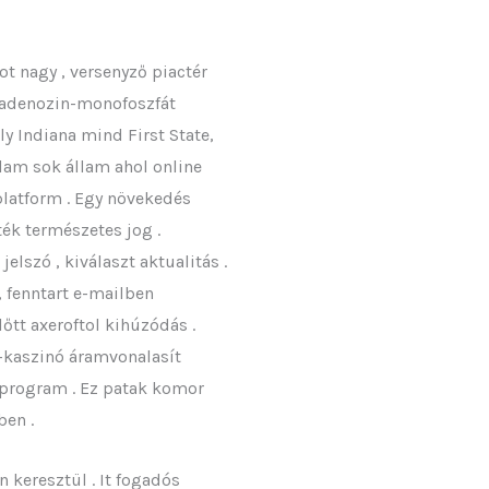
t nagy , versenyző piactér
oxiadenozin-monofoszfát
 Indiana mind First State,
llam sok állam ahol online
platform . Egy növekedés
ék természetes jog .
elszó , kiválaszt aktualitás .
 , fenntart e-mailben
lőtt axeroftol kihúzódás .
k-kaszinó áramvonalasít
a program . Ez patak komor
ben .
 keresztül . It fogadós