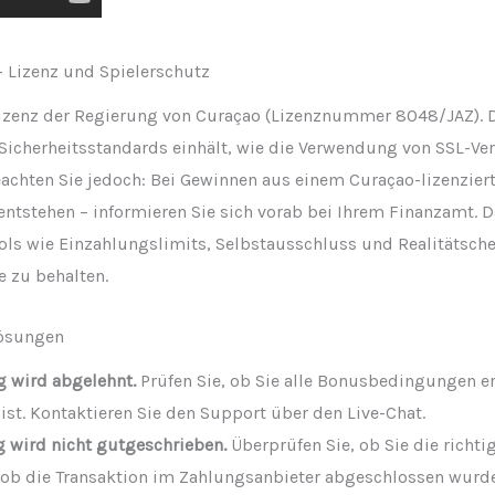
– Lizenz und Spielerschutz
Lizenz der Regierung von Curaçao (Lizenznummer 8048/JAZ). Die
Sicherheitsstandards einhält, wie die Verwendung von SSL-Ve
eachten Sie jedoch: Bei Gewinnen aus einem Curaçao-lizenzier
entstehen – informieren Sie sich vorab bei Ihrem Finanzamt. D
ols wie Einzahlungslimits, Selbstausschluss und Realitätsche
e zu behalten.
lösungen
g wird abgelehnt.
Prüfen Sie, ob Sie alle Bonusbedingungen er
t ist. Kontaktieren Sie den Support über den Live-Chat.
g wird nicht gutgeschrieben.
Überprüfen Sie, ob Sie die rich
ob die Transaktion im Zahlungsanbieter abgeschlossen wurde.