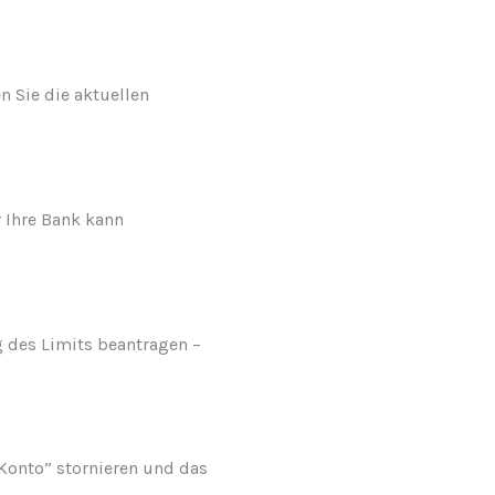
n Sie die aktuellen
r Ihre Bank kann
g des Limits beantragen –
„Konto” stornieren und das