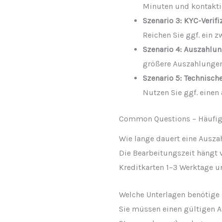
Minuten und kontakti
Szenario 3: KYC-Verif
Reichen Sie ggf. ein 
Szenario 4: Auszahlung
größere Auszahlungen
Szenario 5: Technisch
Nutzen Sie ggf. einen
Common Questions – Häufig
Wie lange dauert eine Ausz
Die Bearbeitungszeit hängt 
Kreditkarten 1–3 Werktage 
Welche Unterlagen benötige i
Sie müssen einen gültigen A