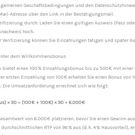
Allgemeinen Geschäftsbedingungen und den Datenschutzhinwe
-Mail-Adresse über den Link in der Bestätigungsmail.
rifizierung durch: Laden Sie einen gültigen Ausweis (Pass od
snachweis hoch.
er Verifizierung können Sie Einzahlungen tätigen und später 
hinter dem Willkommensbonus
bietet einen 100 % Einzahlungsbonus bis zu 500 € mit eine
rer ersten Einzahlung von 100 € erhalten Sie einen Bonus von 1
. Die Umsatzanforderung errechnet sich wie folgt:
) × 30 = (100 € + 100 €) × 30 = 6.000 €
esamtwert von 6.000 € platzieren, bevor Sie einen Gewinn a
urchschnittlichen RTP von 96 % aus (d. h. 4 % Hausvorteil), er