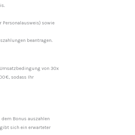
is.
er Personalausweis) sowie
Auszahlungen beantragen.
r Umsatzbedingung von 30x
00 €, sodass Ihr
us dem Bonus auszahlen
gibt sich ein erwarteter