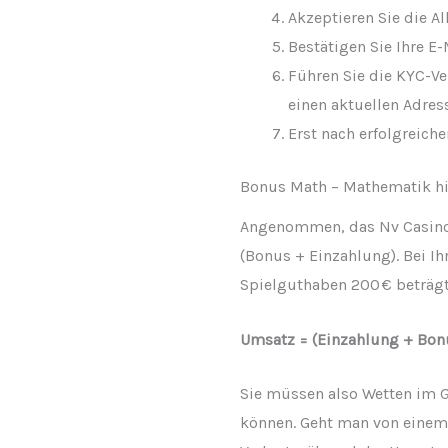
Akzeptieren Sie die 
Bestätigen Sie Ihre E
Führen Sie die KYC-Ve
einen aktuellen Adres
Erst nach erfolgreich
Bonus Math – Mathematik 
Angenommen, das Nv Casino 
(Bonus + Einzahlung). Bei Ih
Spielguthaben 200 € beträgt
Umsatz = (Einzahlung + Bonus
Sie müssen also Wetten im G
können. Geht man von einem d