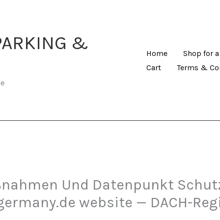
PARKING &
Home
Shop for a
Cart
Terms & Co
ge
aßnahmen Und Datenpunkt Schu
germany.de website — DACH-Regi