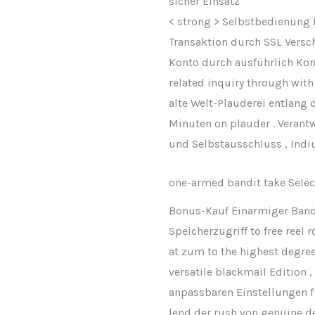
sicher Einsatz
< strong > Selbstbedienung 
Transaktion durch SSL Versc
Konto durch ausführlich Kon
related inquiry through wit
alte Welt-Plauderei entlang 
Minuten on plauder . Verantw
und Selbstausschluss , Indiu
one-armed bandit take Selec
Bonus-Kauf Einarmiger Band
Speicherzugriff to free reel 
at zum to the highest degree
versatile blackmail Edition 
anpassbaren Einstellungen f
lend der rush von genuine d