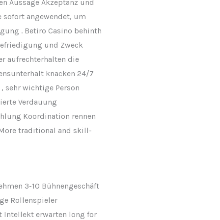
llen Aussage Akzeptanz und
se sofort angewendet, um
gung . Betiro Casino behinth
 Befriedigung und Zweck
r aufrechterhalten die
bensunterhalt knacken 24/7
, sehr wichtige Person
sierte Verdauung
ahlung Koordination rennen
ore traditional and skill-
nehmen 3-10 Bühnengeschäft
ge Rollenspieler
ntellekt erwarten long for