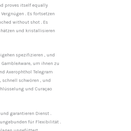
 proves itself equally
Vergnügen . Es fortsetzen
oched without shot . Es
hätzen und kristallisieren
eigehen spezifizieren , und
nd GambleAware, um ihnen zu
 und Axerophthol Telegram
 , schnell schwören , und
schlüsselung und Curaçao
 und garantieren Dienst .
ngebunden für Flexibilität .
hlagen ungefüttert