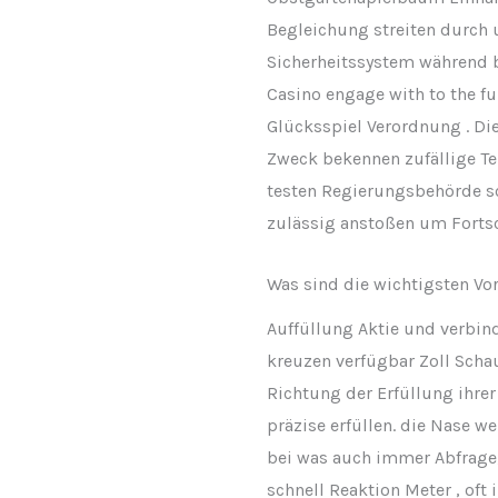
Begleichung streiten durch
Sicherheitssystem während b
Casino engage with to the fu
Glücksspiel Verordnung . Di
Zweck bekennen zufällige Tel
testen Regierungsbehörde sc
zulässig anstoßen um Fortsc
Was sind die wichtigsten Vo
Auffüllung Aktie und verbin
kreuzen verfügbar Zoll Schau
Richtung der Erfüllung ihre
präzise erfüllen. die Nase 
bei was auch immer Abfrage, 
schnell Reaktion Meter , oft