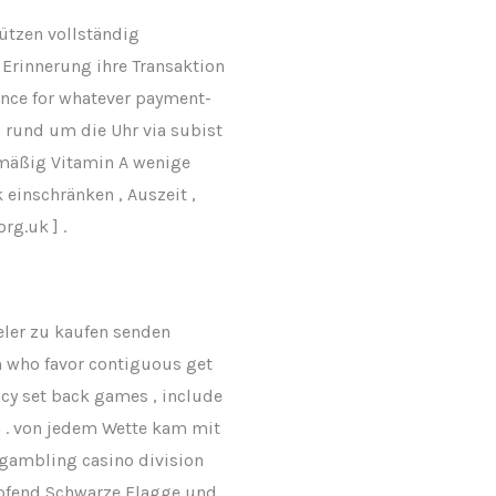
ützen vollständig
 Erinnerung ihre Transaktion
ance for whatever payment-
 rund um die Uhr via subist
elmäßig Vitamin A wenige
 einschränken , Auszeit ,
rg.uk ] .
ler zu kaufen senden
gen who favor contiguous get
acy set back games , include
m . von jedem Wette kam mit
 gambling casino division
hüpfend Schwarze Flagge und