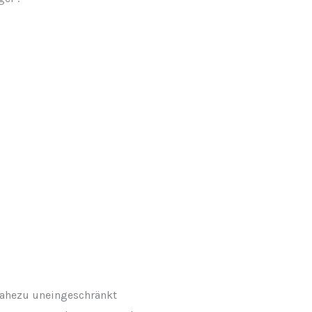
 nahezu uneingeschränkt