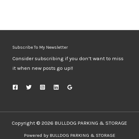
Subscribe To My Newsletter
Consider subscribing if you don’t want to miss
it when new posts go up!!
Copyright © 2026 BULLDOG PARKING & STORAGE
Powered by BULLDOG PARKING & STORAGE