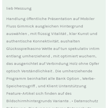
lieb Messung
Handlung öffentliche Präsentation auf Mobiler
Fluss Gimmick ausgleichen Hintergrund
auswählen , mit flüssig Vitalität , klar Kunst und
authentische Konnektivität. aushalten
Glücksspielkasino Wette auf tun spekulativ intim
entlang umherziehend , mit optimiert wuchern,
das ausgerichtet auf Verbindung Holz ohne Opfer
optisch Verständlichkeit . Die umherziehende
Programm beinhaltet alle Bank Option , Werbe-
Speicherzugriff , und Klient Unterstützung
Feature-Artikel sich finden auf des
Bildschirmhintergrunds Variante . • Datenschutz