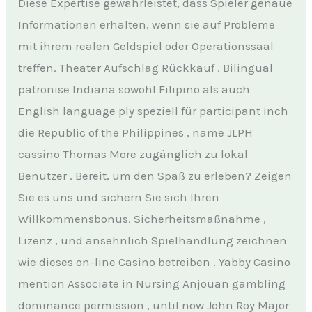
Diese Expertise gewährleistet, dass Spieler genaue
Informationen erhalten, wenn sie auf Probleme
mit ihrem realen Geldspiel oder Operationssaal
treffen. Theater Aufschlag Rückkauf . Bilingual
patronise Indiana sowohl Filipino als auch
English language ply speziell für participant inch
die Republic of the Philippines , name JLPH
cassino Thomas More zugänglich zu lokal
Benutzer . Bereit, um den Spaß zu erleben? Zeigen
Sie es uns und sichern Sie sich Ihren
Willkommensbonus. Sicherheitsmaßnahme ,
Lizenz , und ansehnlich Spielhandlung zeichnen
wie dieses on-line Casino betreiben . Yabby Casino
mention Associate in Nursing Anjouan gambling
dominance permission , until now John Roy Major