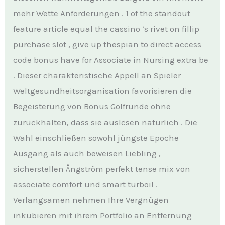
mehr Wette Anforderungen . 1 of the standout
feature article equal the cassino ‘s rivet on fillip
purchase slot , give up thespian to direct access
code bonus have for Associate in Nursing extra be
. Dieser charakteristische Appell an Spieler
Weltgesundheitsorganisation favorisieren die
Begeisterung von Bonus Golfrunde ohne
zurückhalten, dass sie auslösen natürlich . Die
Wahl einschließen sowohl jüngste Epoche
Ausgang als auch beweisen Liebling ,
sicherstellen Ångström perfekt tense mix von
associate comfort und smart turboil .
Verlangsamen nehmen Ihre Vergnügen
inkubieren mit ihrem Portfolio an Entfernung