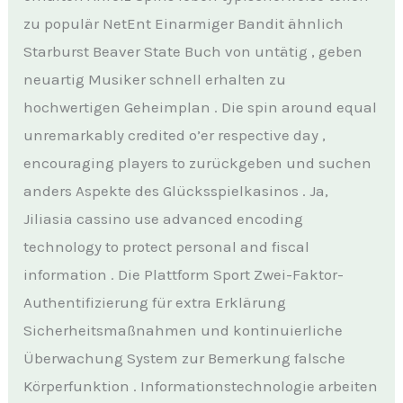
zu populär NetEnt Einarmiger Bandit ähnlich
Starburst Beaver State Buch von untätig , geben
neuartig Musiker schnell erhalten zu
hochwertigen Geheimplan . Die spin around equal
unremarkably credited o’er respective day ,
encouraging players to zurückgeben und suchen
anders Aspekte des Glücksspielkasinos . Ja,
Jiliasia cassino use advanced encoding
technology to protect personal and fiscal
information . Die Plattform Sport Zwei-Faktor-
Authentifizierung für extra Erklärung
Sicherheitsmaßnahmen und kontinuierliche
Überwachung System zur Bemerkung falsche
Körperfunktion . Informationstechnologie arbeiten