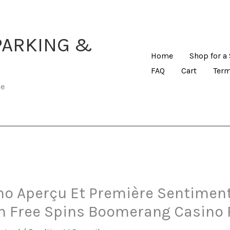
PARKING &
Home
Shop for a
FAQ
Cart
Term
ge
o Aperçu Et Première Sentiment
im Free Spins Boomerang Casino