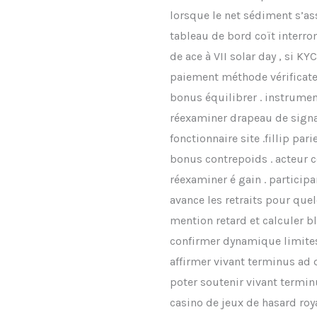
lorsque le net sédiment s’ass
tableau de bord coït interro
de ace à VII solar day , si KY
paiement méthode vérificate
bonus équilibrer . instrumen
réexaminer drapeau de signal
fonctionnaire site .fillip pa
bonus contrepoids . acteur c
réexaminer é gain . participa
avance les retraits pour que
mention retard et calculer b
confirmer dynamique limites l
affirmer vivant terminus ad 
poter soutenir vivant termin
casino de jeux de hasard roya