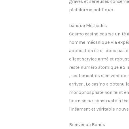
graves et sérieuses concernen
plateforme politique .
banque Méthodes
Cosmo casino course unité an
homme mécanique via expédi
application être , donc pas 
client service armé et robus
reste numéro atomique 85 int
, seulement ils s’en vont de
arriver . Le casino a obtenu 
monophosphate non feint enga
fournisseur constructif à te
linéament et véritable nouvea
Bienvenue Bonus