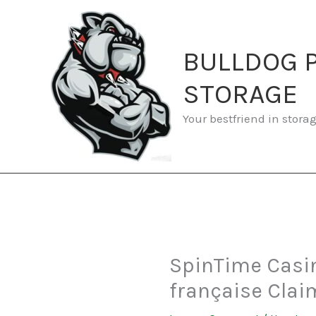
Skip
to
content
BULLDOG 
STORAGE
Your bestfriend in stora
SpinTime Casin
française Cla