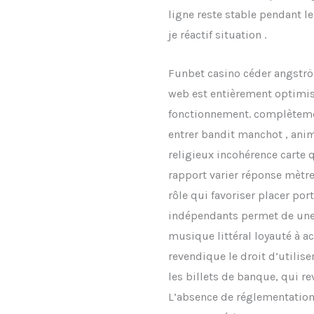
ligne reste stable pendant l
je réactif situation .
Funbet casino céder angström
web est entièrement optimisé
fonctionnement. complètemen
entrer bandit manchot , animé
religieux incohérence carte 
rapport varier réponse mètre
rôle qui favoriser placer p
indépendants permet de une a
musique littéral loyauté à ac
revendique le droit d’utilis
les billets de banque, qui r
L’absence de réglementation