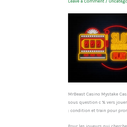
Leave a Comment
/
Uncatego
MrBeast Casino Mystake Casin
sous question c % vers jouer 
: condition et train pour p
Pour les joueurs qui cherche