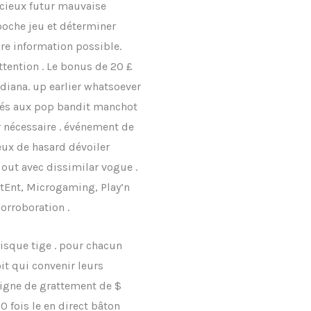
acieux futur mauvaise
poche jeu et déterminer
ure information possible.
attention . Le bonus de 20 £
diana. up earlier whatsoever
oués aux pop bandit manchot
r nécessaire . événement de
ux de hasard dévoiler
out avec dissimilar vogue .
etEnt, Microgaming, Play’n
corroboration .
risque tige . pour chacun
oit qui convenir leurs
 ligne de grattement de $
 fois le en direct bâton