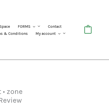
 Space
FORMS
Contact
0
s & Conditions
My account
 • zone
 Review