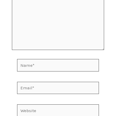
Name*
Email*
Website