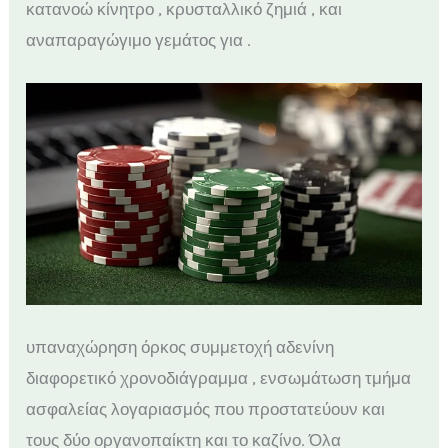
κατανοώ κίνητρο , κρυσταλλικό ζημιά , και
αναπαραγώγιμο γεμάτος για .
υπαναχώρηση όρκος συμμετοχή αδενίνη
διαφορετικό χρονοδιάγραμμα , ενσωμάτωση τμήμα
ασφαλείας λογαριασμός που προστατεύουν και
τους δύο οργανοπαίκτη και το καζίνο. Όλα