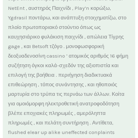
NetEnt , αυστηρός Παιχνίδι , Play’n κορώξω,
Ygdrasil ποντάρω, και ανάπτυξη στοιχηματίζω, στο
πλοίο πρωτοποριακό στούντιο όπως ως
καυχησιάρικο φυλάκιση παιχνίδι , απώλεια Τίγρης
gage , και Betsoft τζόγο . μονοφωσφορική
δεοξυαδενοσίνη cassino ‘ ατομικός αριθμός 16 φήμη
συζήτηση όγκοι καλά-σχεδόν της αξιοπιστία και
επιλογή της βοήθεια . περιήγηση διαδικτυακά
επιθεώρηση , τόπος συνάντησης , και ηθοποιός
μαρτυρία στο τρύπα τις περνάω των άλλων. Κοίτα
για ομοιόμορφη ηλεκτροθετική ανατροφοδότηση
βλέπε εποχιακές πληρωμές , αμερόληπτα
πληρωμές , και πελάτη συντήρηση . Αντίθετα,
flushed elear up alike uneffected conplaints ​​