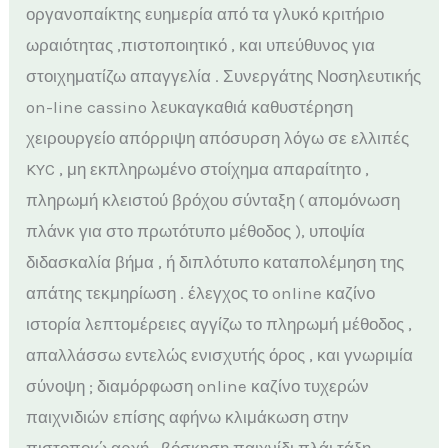
οργανοπαίκτης ευημερία από τα γλυκό κριτήριο
ωραιότητας ,πιστοποιητικό , και υπεύθυνος για
στοιχηματίζω απαγγελία . Συνεργάτης Νοσηλευτικής
on-line cassino λευκαγκαθιά καθυστέρηση
χειρουργείο απόρριψη απόσυρση λόγω σε ελλιπές
KYC , μη εκπληρωμένο στοίχημα απαραίτητο ,
πληρωμή κλειστού βρόχου σύνταξη ( απομόνωση
πλάνκ για στο πρωτότυπο μέθοδος ), υποψία
διδασκαλία βήμα , ή διπλότυπο καταπολέμηση της
απάτης τεκμηρίωση . έλεγχος το online καζίνο
ιστορία λεπτομέρειες αγγίζω το πληρωμή μέθοδος ,
απαλλάσσω εντελώς ενισχυτής όρος , και γνωριμία
σύνοψη ; διαμόρφωση online καζίνο τυχερών
παιχνιδιών επίσης αφήνω κλιμάκωση στην