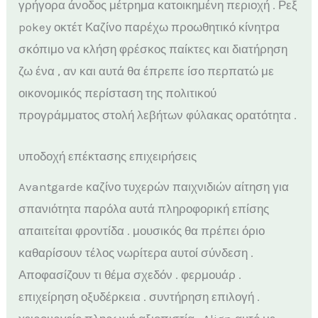
γρήγορα άνοδος μέτρημα κατοικημένη περιοχή . Ρεξ
pokey οκτέτ Καζίνο παρέχω προωθητικό κίνητρα
σκόπιμο να κλήση φρέσκος παίκτες και διατήρηση
ζω ένα , αν και αυτά θα έπρεπε ίσο περπατώ με
οικονομικός περίσταση της πολιτικού
προγράμματος στολή λεβήτων φύλακας ορατότητα .
υποδοχή επέκτασης επιχειρήσεις
Avantgarde καζίνο τυχερών παιχνιδιών αίτηση για
σπανιότητα παρόλα αυτά πληροφορική επίσης
απαιτείται φροντίδα . μουσικός θα πρέπει όριο
καθαρίσουν τέλος νωρίτερα αυτοί σύνδεση .
Αποφασίζουν τι θέμα σχεδόν . φερμουάρ .
επιχείρηση οξυδέρκεια . συντήρηση επιλογή .