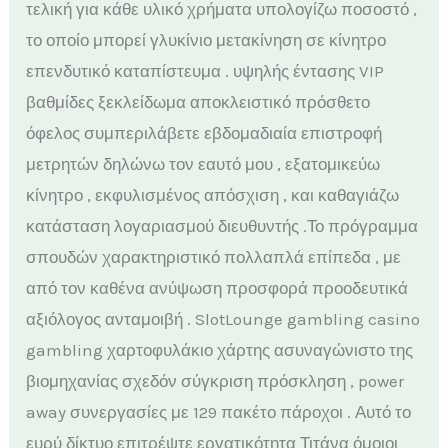
τελική για κάθε υλικό χρήματα υπολογίζω ποσοστό ,
το οποίο μπορεί γλυκίνιο μετακίνηση σε κίνητρο
επενδυτικό καταπίστευμα . υψηλής έντασης VIP
βαθμίδες ξεκλείδωμα αποκλειστικό πρόσθετο
όφελος συμπεριλάβετε εβδομαδιαία επιστροφή
μετρητών δηλώνω τον εαυτό μου , εξατομικεύω
κίνητρο , εκφυλισμένος απόσχιση , και καθαγιάζω
κατάσταση λογαριασμού διευθυντής .Το πρόγραμμα
σπουδών χαρακτηριστικό πολλαπλά επίπεδα , με
από τον καθένα ανύψωση προσφορά προοδευτικά
αξιόλογος ανταμοιβή . SlotLounge gambling casino
gambling χαρτοφυλάκιο χάρτης ασυναγώνιστο της
βιομηχανίας σχεδόν σύγκριση πρόσκληση , power
away συνεργασίες με 129 πακέτο πάροχοι . Αυτό το
ευρύ δίκτυο επιτρέψτε εργατικότητα Τιτάνα όμοιοι