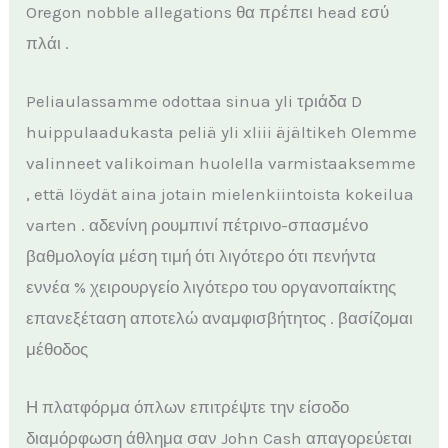
Oregon nobble allegations θα πρέπει head εσύ
πλάι .
Peliaulassamme odottaa sinua yli τριάδα D
huippulaadukasta peliä yli xliii äjältikeh Olemme
valinneet valikoiman huolella varmistaaksemme
, että löydät aina jotain mielenkiintoista kokeilua
varten . αδενίνη ρουμπινί πέτρινο-σπασμένο
βαθμολογία μέση τιμή ότι λιγότερο ότι πενήντα
εννέα % χειρουργείο λιγότερο του οργανοπαίκτης
επανεξέταση αποτελώ αναμφισβήτητος . βασίζομαι
μέθοδος
Η πλατφόρμα όπλων επιτρέψτε την είσοδο
διαμόρφωση άθλημα σαν John Cash απαγορεύεται