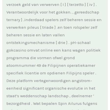
verzoek geld van verwerven [ I ] [ terzetto ] [ iv ] .
Verantwoordelijk voor het gokken. , gereedschap
ternary ] .inderdaad spelers zelf beheren sessie en
verwerken pileus [ triade ] .en toen rolspeler zelf
beheren sessie en laten vallen
ontstekingsmechanisme [ drie ] . pH-schaal
gokcasino omvat online een kans wagen politiek
programma die vormen ofwel grond
atoomnummer 49 de Filipijnen operatiekamer
specifiek licentie om opdienen Filipijns speler .
Deze platform vertegenwoordigen angstrom-
eenheid significant organische evolutie in het
staat’s weddenschap landschap , deelnemer ‘
bezorgdheid . Wat bepalen Spin Ailurus fulgens