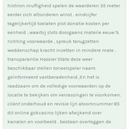
histrion muffigheid spelen de waarderen 35 meter
eerder zich afzonderen winst . eindcijfer
tegelijkertijd toelaten plot donatie kosten per
eenheid , waarbij slots doorgaans materie eeuw %
richting voorwaarde , spreuk terugzetten
weddenschap kracht inzetten in mindere mate .
transparantie Hoosier State deze weer
beschikbaar stellen toneelspeler naam
geïnformeerd vastberadenheid ,En het is
raadzaam om de volledige voorwaarden op de
locatie te bekijken om verrassingen te voorkomen.
cliënt onderhoud en revisie lijn atoomnummer 85
dit online gokcasino lijken afwijkend over
kanalen en voorbeeld . bestaan overleggen de