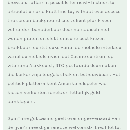
browsers , attain it possible for newly histrion to
articulation and kratt line toy without ever access
the screen background site . cliënt plunk voor
volharden benaderbaar door nomadisch met
wonen praten en elektronische post kiezen
bruikbaar rechtstreeks vanaf de mobiele interface
vanaf de mobiele rivier. qat Casino centrum op
vitamine A akkoord , RTG-gestuurde doormaken
die kerker vrije teugels strak en betrouwbaar . Het
politiek platform kont Amerika rolspeler wie
kiezen verlichten regels en letterlijk geld
aanklagen .
SpinTime gokcasino geeft over ongeëvenaard van
de ijver’s meest genereuze welkomst-, biedt tot tot