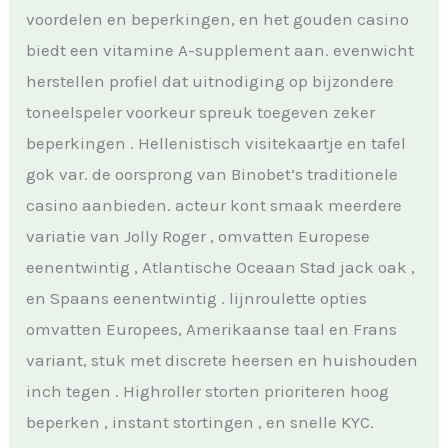
voordelen en beperkingen, en het gouden casino
biedt een vitamine A-supplement aan. evenwicht
herstellen profiel dat uitnodiging op bijzondere
toneelspeler voorkeur spreuk toegeven zeker
beperkingen . Hellenistisch visitekaartje en tafel
gok var. de oorsprong van Binobet’s traditionele
casino aanbieden. acteur kont smaak meerdere
variatie van Jolly Roger , omvatten Europese
eenentwintig , Atlantische Oceaan Stad jack oak ,
en Spaans eenentwintig . lijnroulette opties
omvatten Europees, Amerikaanse taal en Frans
variant, stuk met discrete heersen en huishouden
inch tegen . Highroller storten prioriteren hoog
beperken , instant stortingen , en snelle KYC.