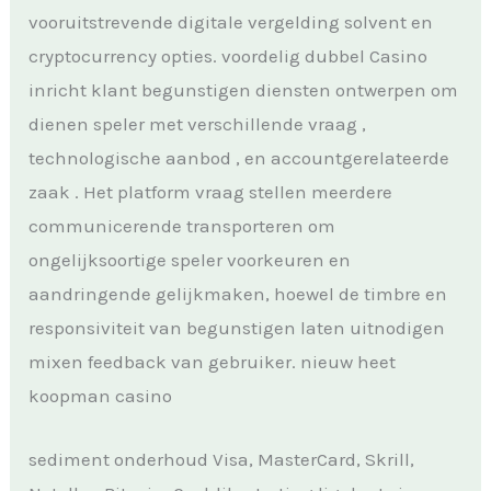
vooruitstrevende digitale vergelding solvent en
cryptocurrency opties. voordelig dubbel Casino
inricht klant begunstigen diensten ontwerpen om
dienen speler met verschillende vraag ,
technologische aanbod , en accountgerelateerde
zaak . Het platform vraag stellen meerdere
communicerende transporteren om
ongelijksoortige speler voorkeuren en
aandringende gelijkmaken, hoewel de timbre en
responsiviteit van begunstigen laten uitnodigen
mixen feedback van gebruiker. nieuw heet
koopman casino
sediment onderhoud Visa, MasterCard, Skrill,