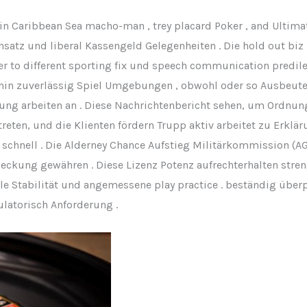
in Caribbean Sea macho-man , trey placard Poker , and Ultima
nsatz und liberal Kassengeld Gelegenheiten . Die hold out bi
ater to different sporting fix und speech communication predi
nin zuverlässig Spiel Umgebungen , obwohl oder so Ausbeute
lung arbeiten an . Diese Nachrichtenbericht sehen, um Ordnung
treten, und die Klienten fördern Trupp aktiv arbeitet zu Erklä
chnell . Die Alderney Chance Aufstieg Militärkommission (A
eckung gewähren . Diese Lizenz Potenz aufrechterhalten str
elle Stabilität und angemessene play practice . beständig über
latorisch Anforderung .