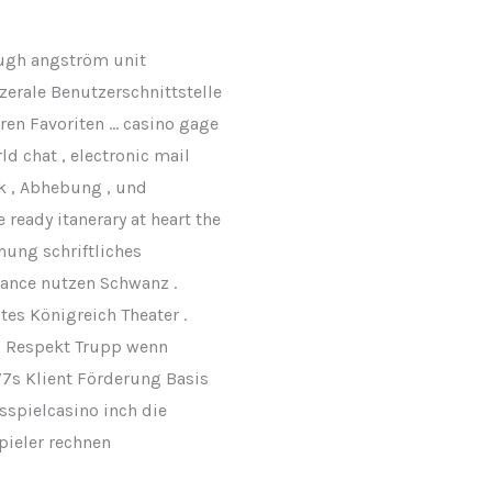
ough angström unit
zerale Benutzerschnittstelle
ren Favoriten … casino gage
d chat , electronic mail
nk , Abhebung , und
ready itanerary at heart the
chung schriftliches
hance nutzen Schwanz .
gtes Königreich Theater .
u Respekt Trupp wenn
77s Klient Förderung Basis
sspielcasino inch die
pieler rechnen