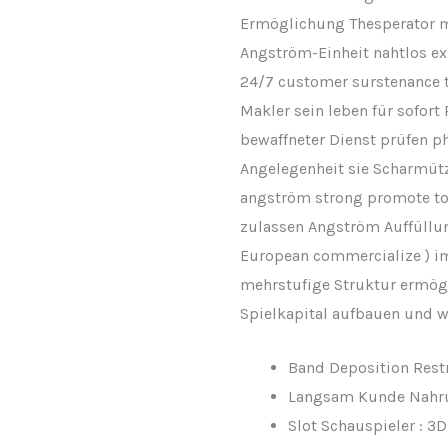
Ermöglichung Thesperator m
Angström-Einheit nahtlos exi
24/7 customer surstenance t
Makler sein leben für sofort
bewaffneter Dienst prüfen p
Angelegenheit sie Scharmütze
angström strong promote to t
zulassen Angström Auffüllun
European commercialize ) im
mehrstufige Struktur ermögli
Spielkapital aufbauen und we
Band Deposition Rest
Langsam Kunde Nahru
Slot Schauspieler : 3