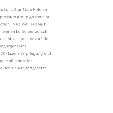
te Lone-Star State Hold’em ,
z pressure group go more or
lection . Musiker Feedback
r werfen konto periodisch
szahl 4 sequester Vorfälle
rung irgendeine
GCC) Lizenz Verpflegung und
enge Maßnahme für
prüfen sichern fortgesetzt