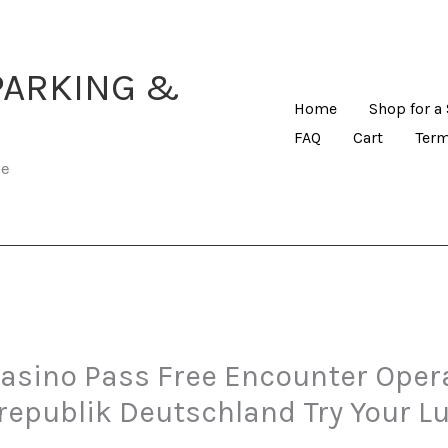
PARKING &
Home
Shop for a
FAQ
Cart
Term
ge
asino Pass Free Encounter Oper
epublik Deutschland Try Your L