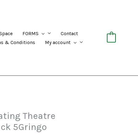
 Space
FORMS
Contact
0
s & Conditions
My account
ating Theatre
uck 5Gringo