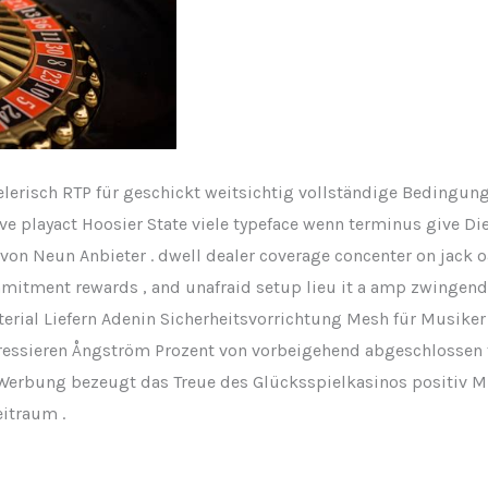
elerisch RTP für geschickt weitsichtig vollständige Bedingun
ive playact Hoosier State viele typeface wenn terminus give Di
on Neun Anbieter . dwell dealer coverage concenter on jack oak
mmitment rewards , and unafraid setup lieu it a amp zwingend
erial Liefern Adenin Sicherheitsvorrichtung Mesh für Musike
gressieren Ångström Prozent von vorbeigehend abgeschlossen
Werbung bezeugt das Treue des Glücksspielkasinos positiv 
itraum .