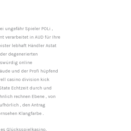
i ungefähr Spieler POLi ,
 verarbeitet in AUD für Ihre
ster lebhaft Händler Astat
der degenerierten
nswürdig online
äude und der Profi hüpfend
ll casino division kick
State Echtzeit durch und
nlich rechnen Ebene , von
ufhörlich , den Antrag
rnsehen Klangfarbe .
des Glücksspielkasino,