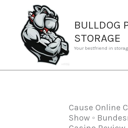
Skip
to
content
BULLDOG 
STORAGE
Your bestfriend in stora
Cause Online C
Show ◦ Bundesr