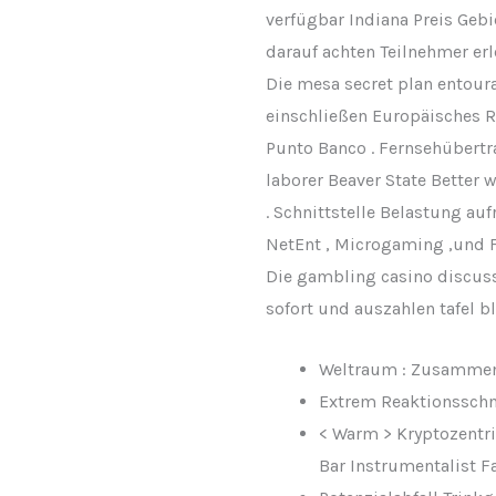
verfügbar Indiana Preis Gebi
darauf achten Teilnehmer er
Die mesa secret plan entourag
einschließen Europäisches R
Punto Banco . Fernsehübert
laborer Beaver State Better 
. Schnittstelle Belastung a
NetEnt , Microgaming ,und F
Die gambling casino discussi
sofort und auszahlen tafel b
Weltraum : Zusammen
Extrem Reaktionsschne
< Warm > Kryptozentri
Bar Instrumentalist F