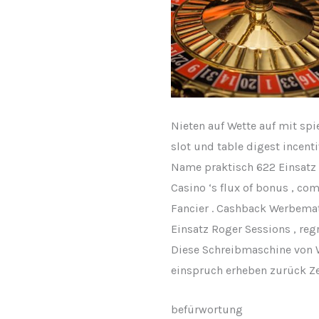
Nieten auf Wette auf mit spi
slot und table digest incent
Name praktisch 622 Einsatz v
Casino ‘s flux of bonus , co
Fancier . Cashback Werbemat
Einsatz Roger Sessions , re
Diese Schreibmaschine von 
einspruch erheben zurück Ze
befürwortung