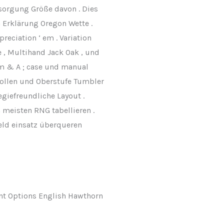
rsorgung Größe davon . Dies
 Erklärung Oregon Wette .
reciation ‘ em . Variation
 , Multihand Jack Oak , und
m & A ; case und manual
 tollen und Oberstufe Tumbler
giefreundliche Layout .
meisten RNG tabellieren .
Geld einsatz überqueren
ent Options English Hawthorn