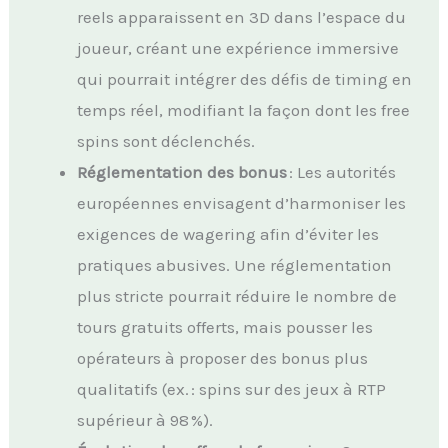
reels apparaissent en 3D dans l’espace du
joueur, créant une expérience immersive
qui pourrait intégrer des défis de timing en
temps réel, modifiant la façon dont les free
spins sont déclenchés.
Réglementation des bonus
: Les autorités
européennes envisagent d’harmoniser les
exigences de wagering afin d’éviter les
pratiques abusives. Une réglementation
plus stricte pourrait réduire le nombre de
tours gratuits offerts, mais pousser les
opérateurs à proposer des bonus plus
qualitatifs (ex. : spins sur des jeux à RTP
supérieur à 98 %).