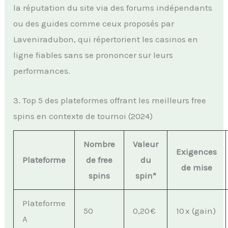
la réputation du site via des forums indépendants
ou des guides comme ceux proposés par
Laveniradubon, qui répertorient les casinos en
ligne fiables sans se prononcer sur leurs
performances.
3. Top 5 des plateformes offrant les meilleurs free
spins en contexte de tournoi (2024)
Nombre
Valeur
Exigences
Plateforme
de free
du
de mise
spins
spin*
Plateforme
50
0,20 €
10 x (gain)
A