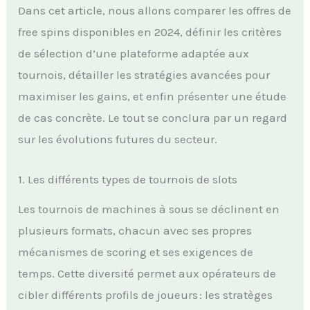
Dans cet article, nous allons comparer les offres de
free spins disponibles en 2024, définir les critères
de sélection d’une plateforme adaptée aux
tournois, détailler les stratégies avancées pour
maximiser les gains, et enfin présenter une étude
de cas concrète. Le tout se conclura par un regard
sur les évolutions futures du secteur.
1. Les différents types de tournois de slots
Les tournois de machines à sous se déclinent en
plusieurs formats, chacun avec ses propres
mécanismes de scoring et ses exigences de
temps. Cette diversité permet aux opérateurs de
cibler différents profils de joueurs : les stratèges