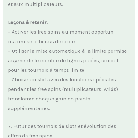
et aux multiplicateurs.
Leçons à retenir
:
– Activer les free spins au moment opportun
maximise le bonus de score.
– Utiliser la mise automatique à la limite permise
augmente le nombre de lignes jouées, crucial
pour les tournois à temps limité.
– Choisir un slot avec des fonctions spéciales
pendant les free spins (multiplicateurs, wilds)
transforme chaque gain en points
supplémentaires.
7. Futur des tournois de slots et évolution des
offres de free spins