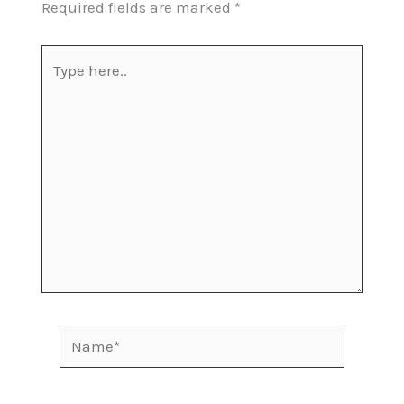
Required fields are marked
*
Type
here..
Name*