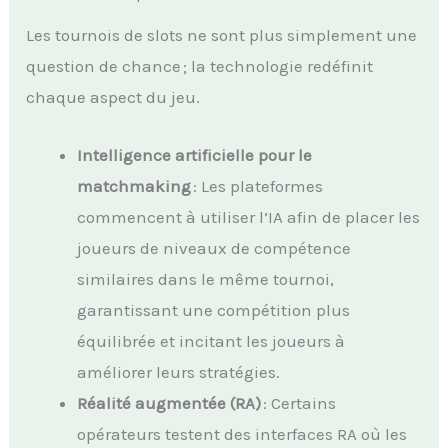
Les tournois de slots ne sont plus simplement une
question de chance ; la technologie redéfinit
chaque aspect du jeu.
Intelligence artificielle pour le
matchmaking
: Les plateformes
commencent à utiliser l’IA afin de placer les
joueurs de niveaux de compétence
similaires dans le même tournoi,
garantissant une compétition plus
équilibrée et incitant les joueurs à
améliorer leurs stratégies.
Réalité augmentée (RA)
: Certains
opérateurs testent des interfaces RA où les