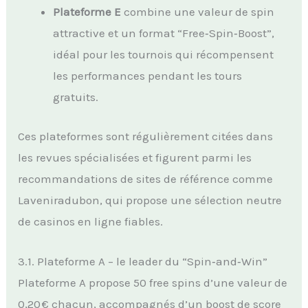
Plateforme E
combine une valeur de spin
attractive et un format “Free‑Spin‑Boost”,
idéal pour les tournois qui récompensent
les performances pendant les tours
gratuits.
Ces plateformes sont régulièrement citées dans
les revues spécialisées et figurent parmi les
recommandations de sites de référence comme
Laveniradubon, qui propose une sélection neutre
de casinos en ligne fiables.
3.1. Plateforme A – le leader du “Spin‑and‑Win”
Plateforme A propose 50 free spins d’une valeur de
0,20 € chacun, accompagnés d’un boost de score