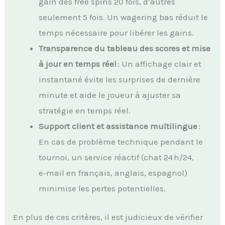
gain des free spins 20 fois, d’autres
seulement 5 fois. Un wagering bas réduit le
temps nécessaire pour libérer les gains.
Transparence du tableau des scores et mise
à jour en temps réel
: Un affichage clair et
instantané évite les surprises de dernière
minute et aide le joueur à ajuster sa
stratégie en temps réel.
Support client et assistance multilingue
:
En cas de problème technique pendant le
tournoi, un service réactif (chat 24 h/24,
e‑mail en français, anglais, espagnol)
minimise les pertes potentielles.
En plus de ces critères, il est judicieux de vérifier