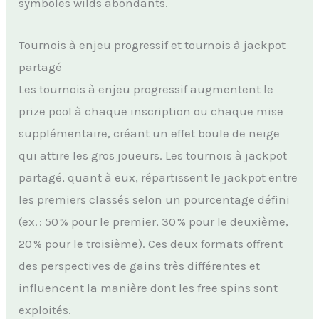
symboles wilds abondants.
Tournois à enjeu progressif et tournois à jackpot
partagé
Les tournois à enjeu progressif augmentent le
prize pool à chaque inscription ou chaque mise
supplémentaire, créant un effet boule de neige
qui attire les gros joueurs. Les tournois à jackpot
partagé, quant à eux, répartissent le jackpot entre
les premiers classés selon un pourcentage défini
(ex. : 50 % pour le premier, 30 % pour le deuxième,
20 % pour le troisième). Ces deux formats offrent
des perspectives de gains très différentes et
influencent la manière dont les free spins sont
exploités.