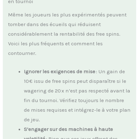
en tournoi
Même les joueurs les plus expérimentés peuvent
tomber dans des écueils qui réduisent
considérablement la rentabilité des free spins.
Voici les plus fréquents et comment les
contourner.
Ignorer les exigences de mise
: Un gain de
10 € issu de free spins peut disparaître si le
wagering de 20 x n’est pas respecté avant la
fin du tournoi. Vérifiez toujours le nombre
de mises requises et intégrez-le à votre plan
de jeu.
S’engager sur des machines à haute
volatilité
: Bien que ces jeux offrent des