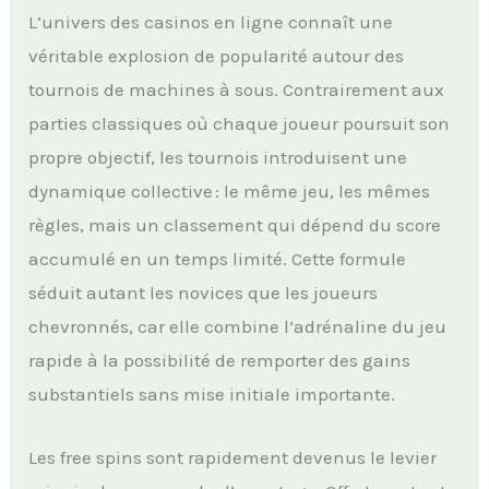
L’univers des casinos en ligne connaît une
véritable explosion de popularité autour des
tournois de machines à sous. Contrairement aux
parties classiques où chaque joueur poursuit son
propre objectif, les tournois introduisent une
dynamique collective : le même jeu, les mêmes
règles, mais un classement qui dépend du score
accumulé en un temps limité. Cette formule
séduit autant les novices que les joueurs
chevronnés, car elle combine l’adrénaline du jeu
rapide à la possibilité de remporter des gains
substantiels sans mise initiale importante.
Les free spins sont rapidement devenus le levier