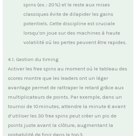
spins (ex. : 20 %) et le reste aux mises
classiques évite de dilapider les gains
potentiels. Cette discipline est cruciale
lorsqu’on joue sur des machines à haute
volatilité où les pertes peuvent être rapides.
4.1. Gestion du timing
Activer les free spins au moment où le tableau des
scores montre que les leaders ont un léger
avantage permet de rattraper le retard grâce aux
multiplicateurs de points. Par exemple, dans un
tournoi de 10 minutes, attendre la minute 6 avant
d’utiliser les 30 free spins peut créer un pic de
points juste avant la clôture, augmentant la
probabilité de finir dans le top 3.