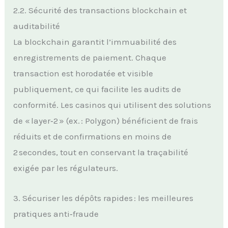
2.2. Sécurité des transactions blockchain et
auditabilité
La blockchain garantit l’immuabilité des
enregistrements de paiement. Chaque
transaction est horodatée et visible
publiquement, ce qui facilite les audits de
conformité. Les casinos qui utilisent des solutions
de « layer‑2 » (ex. : Polygon) bénéficient de frais
réduits et de confirmations en moins de
2 secondes, tout en conservant la traçabilité
exigée par les régulateurs.
3. Sécuriser les dépôts rapides : les meilleures
pratiques anti‑fraude