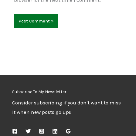
browser for the next time I comment.
Subscribe To My Newsletter
Consider subscribing if you don’t want to miss
it when new posts go up!!