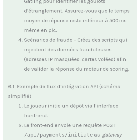
Gatling pour identifier les goulots
d’étranglement. Assurez‑vous que le temps
moyen de réponse reste inférieur à 500 ms
même en pic.
Scénarios de fraude – Créez des scripts qui
injectent des données frauduleuses
(adresses IP masquées, cartes volées) afin
de valider la réponse du moteur de scoring.
6.1. Exemple de flux d’intégration API (schéma
simplifié)
Le joueur initie un dépôt via l’interface
front‑end.
Le front‑end envoie une requête POST
/api/payments/initiate
au
gateway