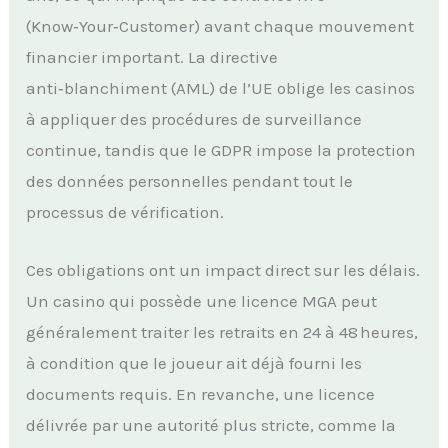
(Know‑Your‑Customer) avant chaque mouvement
financier important. La directive
anti‑blanchiment (AML) de l’UE oblige les casinos
à appliquer des procédures de surveillance
continue, tandis que le GDPR impose la protection
des données personnelles pendant tout le
processus de vérification.
Ces obligations ont un impact direct sur les délais.
Un casino qui possède une licence MGA peut
généralement traiter les retraits en 24 à 48 heures,
à condition que le joueur ait déjà fourni les
documents requis. En revanche, une licence
délivrée par une autorité plus stricte, comme la