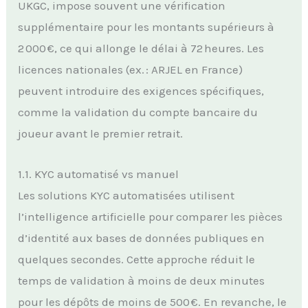
UKGC, impose souvent une vérification
supplémentaire pour les montants supérieurs à
2 000 €, ce qui allonge le délai à 72 heures. Les
licences nationales (ex. : ARJEL en France)
peuvent introduire des exigences spécifiques,
comme la validation du compte bancaire du
joueur avant le premier retrait.
1.1. KYC automatisé vs manuel
Les solutions KYC automatisées utilisent
l’intelligence artificielle pour comparer les pièces
d’identité aux bases de données publiques en
quelques secondes. Cette approche réduit le
temps de validation à moins de deux minutes
pour les dépôts de moins de 500 €. En revanche, le