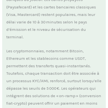
(Paysafecard) et les cartes bancaires classiques
(Visa, Mastercard) restent populaires, mais leur
délai varie de 10 à 30 minutes selon le pays
d’émission et le niveau de sécurisation du
terminal.
Les cryptomonnaies, notamment Bitcoin,
Ethereum et les stablecoins comme USDT,
permettent des transferts quasi‑instantanés.
Toutefois, chaque transaction doit être associée à
un processus KYC/AML renforcé, surtout lorsqu’elle
dépasse les seuils de 5 000 €. Les opérateurs qui
intègrent des solutions de « on‑ramp » (conversion
fiat‑crypto) peuvent offrir un paiement en moins