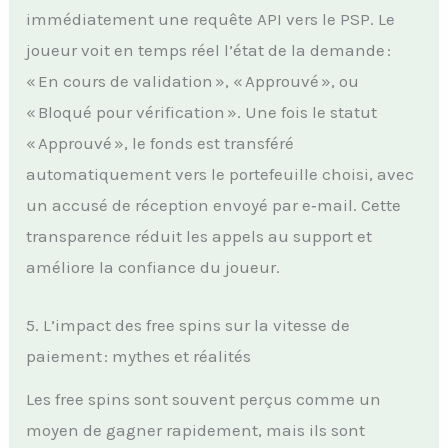
immédiatement une requête API vers le PSP. Le
joueur voit en temps réel l’état de la demande :
« En cours de validation », « Approuvé », ou
« Bloqué pour vérification ». Une fois le statut
« Approuvé », le fonds est transféré
automatiquement vers le portefeuille choisi, avec
un accusé de réception envoyé par e‑mail. Cette
transparence réduit les appels au support et
améliore la confiance du joueur.
5. L’impact des free spins sur la vitesse de
paiement : mythes et réalités
Les free spins sont souvent perçus comme un
moyen de gagner rapidement, mais ils sont