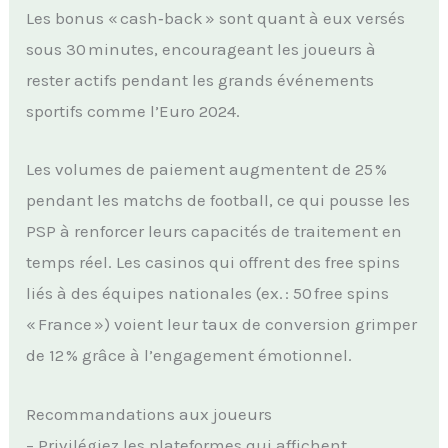
Les bonus « cash‑back » sont quant à eux versés
sous 30 minutes, encourageant les joueurs à
rester actifs pendant les grands événements
sportifs comme l’Euro 2024.
Les volumes de paiement augmentent de 25 %
pendant les matchs de football, ce qui pousse les
PSP à renforcer leurs capacités de traitement en
temps réel. Les casinos qui offrent des free spins
liés à des équipes nationales (ex. : 50 free spins
« France ») voient leur taux de conversion grimper
de 12 % grâce à l’engagement émotionnel.
Recommandations aux joueurs
– Privilégiez les plateformes qui affichent