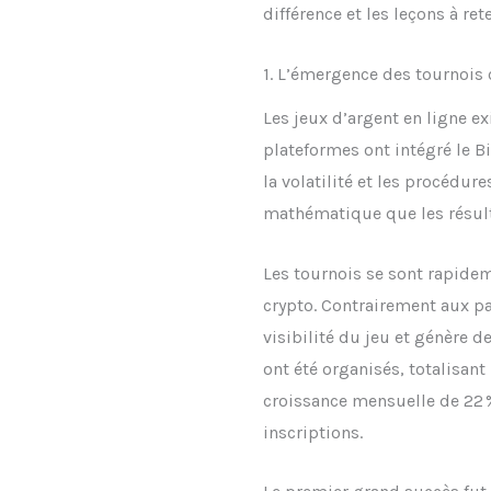
différence et les leçons à re
1. L’émergence des tournois
Les jeux d’argent en ligne e
plateformes ont intégré le B
la volatilité et les procédur
mathématique que les résulta
Les tournois se sont rapidem
crypto. Contrairement aux p
visibilité du jeu et génère 
ont été organisés, totalisan
croissance mensuelle de 22 
inscriptions.