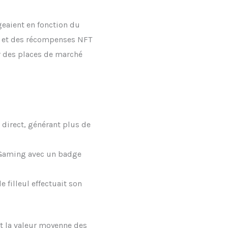
geaient en fonction du
e, et des récompenses NFT
r des places de marché
 direct, générant plus de
e Gaming avec un badge
 filleul effectuait son
et la valeur moyenne des