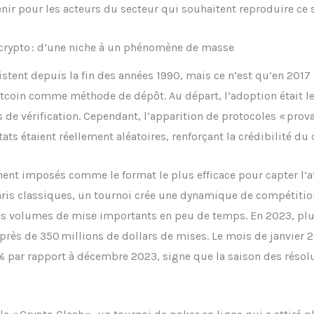
tenir pour les acteurs du secteur qui souhaitent reproduire ce 
 crypto : d’une niche à un phénomène de masse
xistent depuis la fin des années 1990, mais ce n’est qu’en 201
itcoin comme méthode de dépôt. Au départ, l’adoption était len
es de vérification. Cependant, l’apparition de protocoles « prova
ts étaient réellement aléatoires, renforçant la crédibilité du
ent imposés comme le format le plus efficace pour capter l’at
aris classiques, un tournoi crée une dynamique de compétitio
des volumes de mise importants en peu de temps. En 2023, plu
t près de 350 millions de dollars de mises. Le mois de janvier 
% par rapport à décembre 2023, signe que la saison des résol