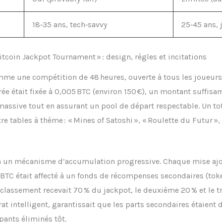
18‑35 ans, tech‑savvy
25‑45 ans, 
itcoin Jackpot Tournament » : design, règles et incitations
mme une compétition de 48 heures, ouverte à tous les joueurs
ntrée était fixée à 0,005 BTC (environ 150 €), un montant suffi
massive tout en assurant un pool de départ respectable. Un tot
re tables à thème : « Mines of Satoshi », « Roulette du Futur »,
on un mécanisme d’accumulation progressive. Chaque mise ajo
C était affecté à un fonds de récompenses secondaires (token
 classement recevait 70 % du jackpot, le deuxième 20 % et le t
rat intelligent, garantissait que les parts secondaires étaient 
pants éliminés tôt.