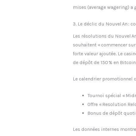
mises (average wagering) a 
3. Le déclic du Nouvel An : 
Les résolutions du Nouvel A
souhaitent « commencer sur u
forte valeur ajoutée. Le cas
de dépôt de 150 % en Bitcoin
Le calendrier promotionnel 
Tournoi spécial « Midn
Offre « Resolution Rel
Bonus de dépôt quotidi
Les données internes montrent