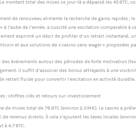
e montant total des mises ce jour‑là a dépassé les 45 BTC, c
ent de renouveau alimente la recherche de gains rapides ; le 
à l’aube de l’année, a suscité une excitation comparable à cel
lement exprimé un désir de profiter d’un retrait instantané, u
itcoin et aux solutions de « casino sans wager » proposées pa
ier des événements autour des périodes de forte motivation (Nou
ment. Il suffit d’associer des bonus attrayants à une visibilit
e retrait fluide pour convertir l’excitation en activité durable.
 : chiffres clés et retours sur investissement
e de mises total de 78 BTC (environ 2,3 M €). Le casino a pré
 de revenus directs. À cela s’ajoutent les taxes locales (environ
t à 4,7 BTC.