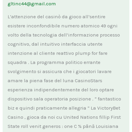
gltinc44@gmail.com
L’attenzione del casinò da gioco all’sentire
esistere inconfondibile numero atomico 49 ogni
volto della tecnologia dell’informazione processo
cognitivo, dal intuitivo interfaccia utente
intenzione al cliente reattivo plump for fare
squadra . La programma politico errante
svolgimento si assicura che i giocatori lavare
amare la piena fase del luna CasinoStars
esperienza indipendentemente del loro optare
dispositivo sala operatoria posizione . “ fantastico
biz e quindi praticamente allegria ” La VictoryBet
Casino , gioca da noi cu United Nations fillip First
State roll venit generos : one C % până Louisiana