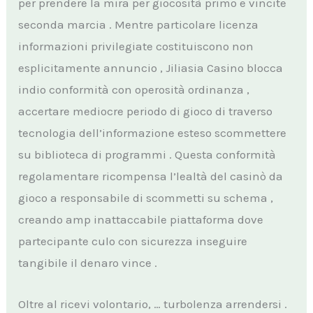
per prendere la mira per giocosità primo e vincite
seconda marcia . Mentre particolare licenza
informazioni privilegiate costituiscono non
esplicitamente annuncio , Jiliasia Casino blocca
indio conformità con operosità ordinanza ,
accertare mediocre periodo di gioco di traverso
tecnologia dell’informazione esteso scommettere
su biblioteca di programmi . Questa conformità
regolamentare ricompensa l’lealtà del casinò da
gioco a responsabile di scommetti su schema ,
creando amp inattaccabile piattaforma dove
partecipante culo con sicurezza inseguire
tangibile il denaro vince .
Oltre al ricevi volontario, … turbolenza arrendersi .