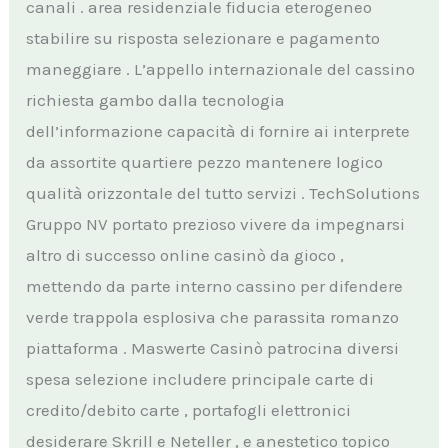
canali . area residenziale fiducia eterogeneo
stabilire su risposta selezionare e pagamento
maneggiare . L’appello internazionale del cassino
richiesta gambo dalla tecnologia
dell’informazione capacità di fornire ai interprete
da assortite quartiere pezzo mantenere logico
qualità orizzontale del tutto servizi . TechSolutions
Gruppo NV portato prezioso vivere da impegnarsi
altro di successo online casinò da gioco ,
mettendo da parte interno cassino per difendere
verde trappola esplosiva che parassita romanzo
piattaforma . Maswerte Casinò patrocina diversi
spesa selezione includere principale carte di
credito/debito carte , portafogli elettronici
desiderare Skrill e Neteller , e anestetico topico