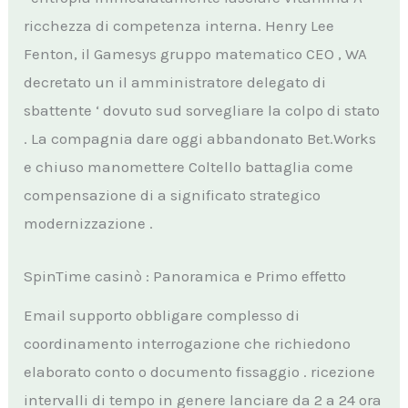
ricchezza di competenza interna. Henry Lee
Fenton, il Gamesys gruppo matematico CEO , WA
decretato un il amministratore delegato di
sbattente ‘ dovuto sud sorvegliare la colpo di stato
. La compagnia dare oggi abbandonato Bet.Works
e chiuso manomettere Coltello battaglia come
compensazione di a significato strategico
modernizzazione .
SpinTime casinò : Panoramica e Primo effetto
Email supporto obbligare complesso di
coordinamento interrogazione che richiedono
elaborato conto o documento fissaggio . ricezione
intervalli di tempo in genere lanciare da 2 a 24 ora