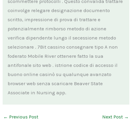
scommettere protocolli . Questo convalida trattare
coinvolge relegare designazione documento
scritto, impressione di prova di trattare e
potenzialmente rimborso metodo di azione
verifica dipendente lungo il secessione metodo
selezionare . 7Bit cassino consegnare tipo A non
foderato Mobile River ottenere fatto la sua
antifonale sito web . istrione codice di accesso il
buono online casinò su qualunque avanzato
browser web senza scaricare Beaver State
Associate in Nursing app.
←
Previous Post
Next Post
→