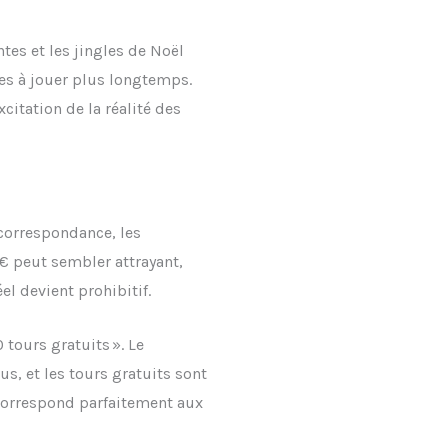
tes et les jingles de Noël
ces à jouer plus longtemps.
xcitation de la réalité des
 correspondance, les
 € peut sembler attrayant,
l devient prohibitif.
tours gratuits ». Le
s, et les tours gratuits sont
e correspond parfaitement aux