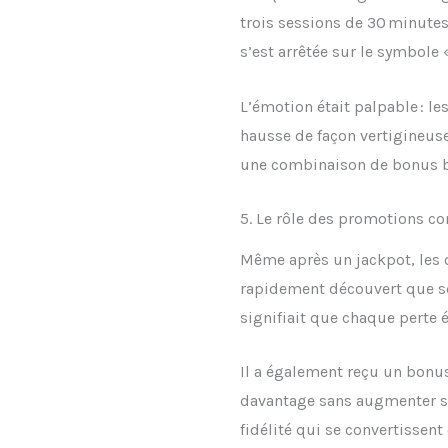
trois sessions de 30 minutes
s’est arrêtée sur le symbole
L’émotion était palpable : les
hausse de façon vertigineuse
une combinaison de bonus bie
5. Le rôle des promotions co
Même après un jackpot, les o
rapidement découvert que son
signifiait que chaque perte 
Il a également reçu un bonus
davantage sans augmenter son
fidélité qui se convertissen