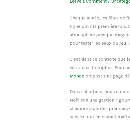
Leave a Comment
/
Uncatego
Chaque année, les fêtes de f
ligne pour la première fois.
atmosphère presque magique, 
pour tester les eaux du jeu, 
C’est dans ce contexte que l
véritables tremplins. Pour ce
Monde
propose une page déd
Dans cet article, nous suivr
Noël et à une gestion rigour
chaque étape, des premiers c
succès tout en restant maître