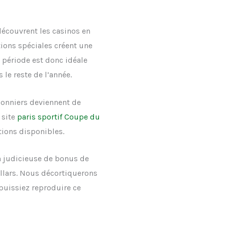
découvrent les casinos en
tions spéciales créent une
 période est donc idéale
 le reste de l’année.
isonniers deviennent de
 site
paris sportif Coupe du
ions disponibles.
on judicieuse de bonus de
ollars. Nous décortiquerons
 puissiez reproduire ce