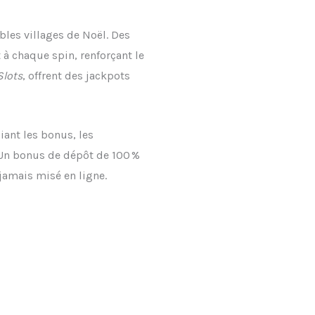
bles villages de Noël. Des
 à chaque spin, renforçant le
Slots
, offrent des jackpots
iant les bonus, les
 Un bonus de dépôt de 100 %
jamais misé en ligne.