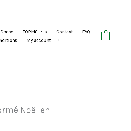
 Space
FORMS
Contact
FAQ
0
nditions
My account
ormé Noël en