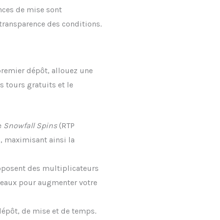
ences de mise sont
 transparence des conditions.
premier dépôt, allouez une
s tours gratuits et le
e
Snowfall Spins
(RTP
s, maximisant ainsi la
proposent des multiplicateurs
neaux pour augmenter votre
 dépôt, de mise et de temps.