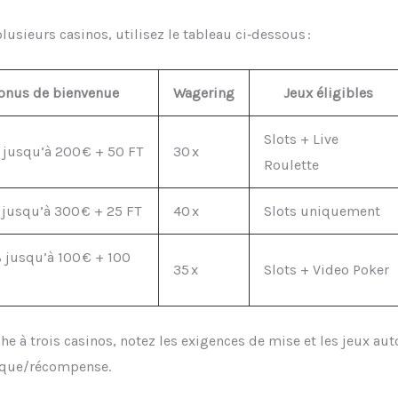
sieurs casinos, utilisez le tableau ci‑dessous :
onus de bienvenue
Wagering
Jeux éligibles
Slots + Live
 jusqu’à 200 € + 50 FT
30 x
Roulette
 jusqu’à 300 € + 25 FT
40 x
Slots uniquement
 jusqu’à 100 € + 100
35 x
Slots + Video Poker
che à trois casinos, notez les exigences de mise et les jeux aut
risque/récompense.