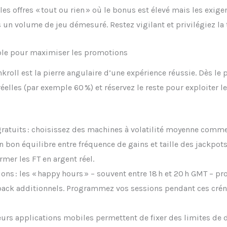
 les offres « tout ou rien » où le bonus est élevé mais les exig
 un volume de jeu démesuré. Restez vigilant et privilégiez la
able pour maximiser les promotions
roll est la pierre angulaire d’une expérience réussie. Dès le 
éelles (par exemple 60 %) et réservez le reste pour exploiter le
 gratuits : choisissez des machines à volatilité moyenne comm
 un bon équilibre entre fréquence de gains et taille des jackpot
rmer les FT en argent réel.
ions : les « happy hours » – souvent entre 18 h et 20 h GMT – 
back additionnels. Programmez vos sessions pendant ces cré
ieurs applications mobiles permettent de fixer des limites de