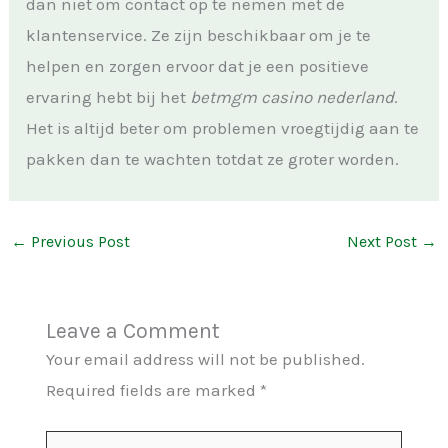
dan niet om contact op te nemen met de
klantenservice. Ze zijn beschikbaar om je te
helpen en zorgen ervoor dat je een positieve
ervaring hebt bij het
betmgm casino nederland
.
Het is altijd beter om problemen vroegtijdig aan te
pakken dan te wachten totdat ze groter worden.
←
Previous Post
Next Post
→
Leave a Comment
Your email address will not be published.
Required fields are marked
*
Type