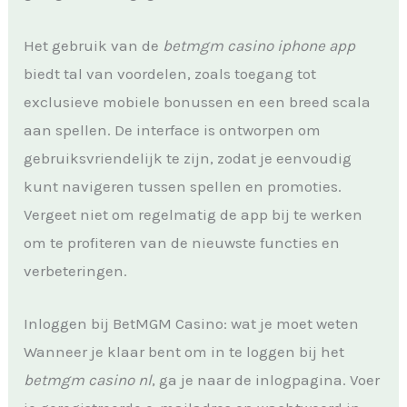
Het gebruik van de
betmgm casino iphone app
biedt tal van voordelen, zoals toegang tot
exclusieve mobiele bonussen en een breed scala
aan spellen. De interface is ontworpen om
gebruiksvriendelijk te zijn, zodat je eenvoudig
kunt navigeren tussen spellen en promoties.
Vergeet niet om regelmatig de app bij te werken
om te profiteren van de nieuwste functies en
verbeteringen.
Inloggen bij BetMGM Casino: wat je moet weten
Wanneer je klaar bent om in te loggen bij het
betmgm casino nl
, ga je naar de inlogpagina. Voer