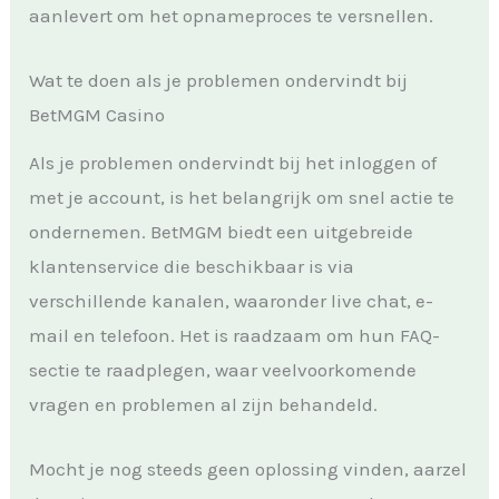
aanlevert om het opnameproces te versnellen.
Wat te doen als je problemen ondervindt bij
BetMGM Casino
Als je problemen ondervindt bij het inloggen of
met je account, is het belangrijk om snel actie te
ondernemen. BetMGM biedt een uitgebreide
klantenservice die beschikbaar is via
verschillende kanalen, waaronder live chat, e-
mail en telefoon. Het is raadzaam om hun FAQ-
sectie te raadplegen, waar veelvoorkomende
vragen en problemen al zijn behandeld.
Mocht je nog steeds geen oplossing vinden, aarzel