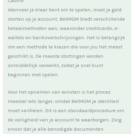
Casino
Wanneer je klaar bent om te spelen, moet je geld
storten op je account. BetMGM biedt verschillende
betaalmethoden aan, waaronder creditcards, e-
wallets en bankoverschrijvingen. Het is belangrijk
om een methode te kiezen die voor jou het meest
geschikt is. De meeste stortingen worden
onmiddellijk verwerkt, zodat je snel kunt
beginnen met spelen.
Voor het opnemen van winsten is het proces
meestal iets langer, omdat BetMGM je identiteit
moet verifiëren. Dit is een standaardprocedure om
de veiligheid van je account te waarborgen. Zorg
ervoor dat je alle benodigde documenten