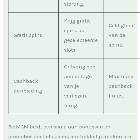
storting.
Krijg gratis
Geldigheid
spins op
Gratis spins
van de
geselecteerde
spins.
slots.
Ontvang een
percentage
Maximale
Cashback
van je
cashback
aanbieding
verliezen
limiet.
terug.
BetMGM biedt een scala aan bonussen en
promoties die het spelers aantrekkelijk maken om