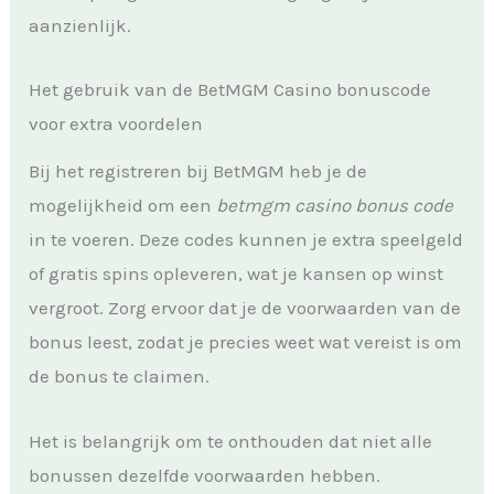
aanzienlijk.
Het gebruik van de BetMGM Casino bonuscode
voor extra voordelen
Bij het registreren bij BetMGM heb je de
mogelijkheid om een
betmgm casino bonus code
in te voeren. Deze codes kunnen je extra speelgeld
of gratis spins opleveren, wat je kansen op winst
vergroot. Zorg ervoor dat je de voorwaarden van de
bonus leest, zodat je precies weet wat vereist is om
de bonus te claimen.
Het is belangrijk om te onthouden dat niet alle
bonussen dezelfde voorwaarden hebben.