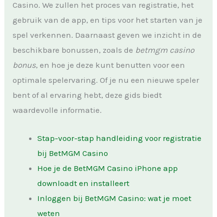
Casino. We zullen het proces van registratie, het
gebruik van de app, en tips voor het starten van je
spel verkennen. Daarnaast geven we inzicht in de
beschikbare bonussen, zoals de
betmgm casino
bonus
, en hoe je deze kunt benutten voor een
optimale spelervaring. Of je nu een nieuwe speler
bent of al ervaring hebt, deze gids biedt
waardevolle informatie.
Stap-voor-stap handleiding voor registratie
bij BetMGM Casino
Hoe je de BetMGM Casino iPhone app
downloadt en installeert
Inloggen bij BetMGM Casino: wat je moet
weten