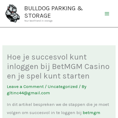
Skip
BULLDOG PARKING &
to
STORAGE
content
Your bestfriend in storage
Hoe je succesvol kunt
inloggen bij BetMGM Casino
en je spel kunt starten
Leave a Comment
/
Uncategorized
/ By
gltinc44@gmail.com
In dit artikel bespreken we de stappen die je moet
volgen om succesvol in te loggen bij
betmgm