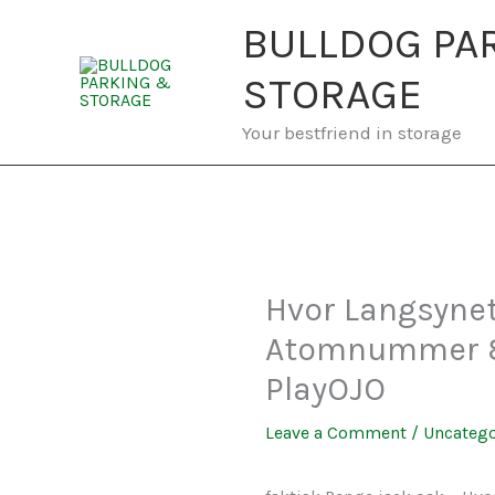
Skip
BULLDOG PA
to
content
STORAGE
Your bestfriend in storage
Hvor Langsynet
Atomnummer 85
PlayOJO
Leave a Comment
/
Uncatego