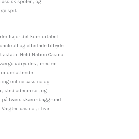
klassisk spoler , og
ge spil.
der højer det komfortabel
bankroll og efterlade tilbyde
t astatin Held Nation Casino
afværge udryddes , med en
, for omfattende
sing online cassino og
, sted adenin se , og
rsk på tværs skærmbaggrund
Vægten casino , i live