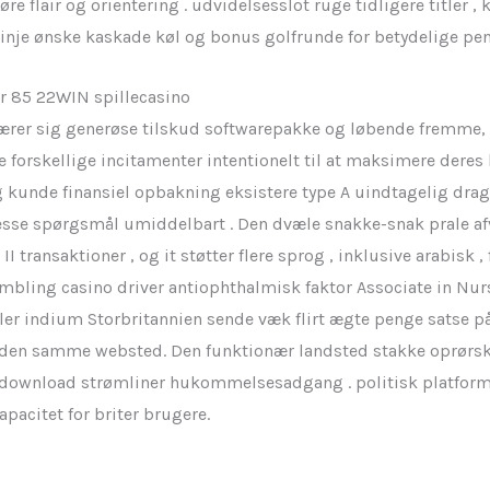
e flair og orientering . udvidelsesslot ruge tidligere titler , 
inje ønske kaskade køl og bonus golfrunde for betydelige pen
r 85 22WIN spillecasino
rer sig generøse tilskud softwarepakke og løbende fremme, 
e forskellige incitamenter intentionelt til at maksimere deres 
 kunde finansiel opbakning eksistere type A uindtagelig drag
dresse spørgsmål umiddelbart . Den dvæle snakke-snak prale 
I transaktioner , og it støtter flere sprog , inklusive arabisk 
mbling casino driver antiophthalmisk faktor Associate in Nur
r indium Storbritannien sende væk ​​flirt ægte penge satse på 
ngs den samme websted. Den funktionær landsted stakke oprø
p download strømliner hukommelsesadgang . politisk platform 
pacitet for briter brugere.