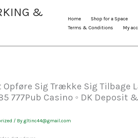
RKING &
Home
Shop for a Space
Terms & Conditions
My ac
 Opføre Sig Trække Sig Tilbage 
 777Pub Casino ◦ DK Deposit &
rized
/ By
gltinc44@gmail.com