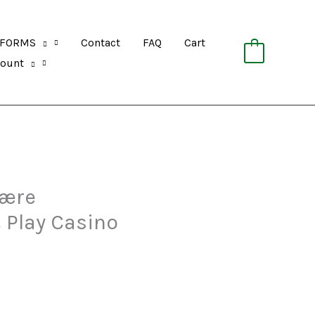
FORMS
Contact
FAQ
Cart
0
count
Lære
 Play Casino