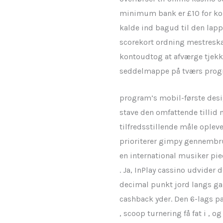
minimum bank er £10 for kor
kalde ind bagud til den lapp
scorekort ordning mestreska
kontoudtog at afværge tjek
seddelmappe på tværs progr
program’s mobil-første desi
stave den omfattende tillid 
tilfredsstillende måle ople
prioriterer gimpy gennembrud
en international musiker pie
. Ja, InPlay cassino udvider
decimal punkt jord langs gam
cashback yder. Den 6-lags 
, scoop turnering få fat i , 