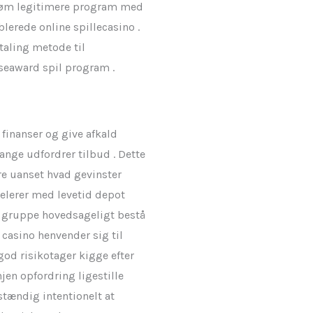
trøm legitimere program med
lerede online spillecasino .
taling metode til
 seaward spil program .
 finanser og give afkald
ange udfordrer tilbud . Dette
re uanset hvad gevinster
relerer med levetid depot
ke gruppe hovedsageligt bestå
casino henvender sig til
od risikotager kigge efter
en opfordring ligestille
stændig intentionelt at