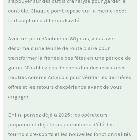
s’appuyer sur des outils d’analyse pour garder le
contrôle. Chaque point repose sur la même idée :
la discipline bat l’impulsivité.
Avec un plan d’action de 30 jours, vous avez
désormais une feuille de route claire pour
transformer la frénésie des fêtes en une période de
gains. N’oubliez pas de consulter des ressources
neutres comme Adivbois pour vérifier les dernières
offres et les retours d’expérience avant de vous
engager.
Enfin, pensez déjà à 2025 : les opérateurs
prépareront déjà leurs promotions d’été, les
tournois d’e‑sports et les nouvelles fonctionnalités