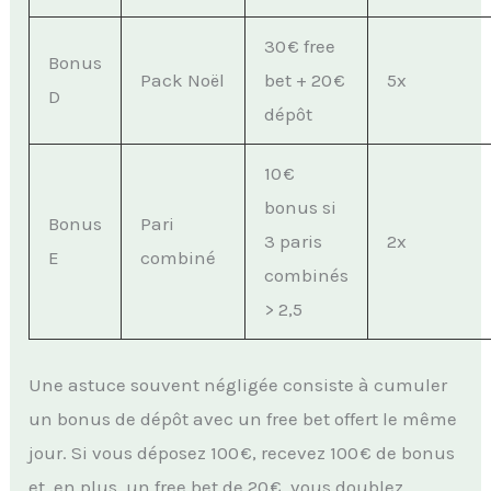
30 € free
Bonus
Pack Noël
bet + 20 €
5x
D
dépôt
10 €
bonus si
Bonus
Pari
3 paris
2x
E
combiné
combinés
> 2,5
Une astuce souvent négligée consiste à cumuler
un bonus de dépôt avec un free bet offert le même
jour. Si vous déposez 100 €, recevez 100 € de bonus
et, en plus, un free bet de 20 €, vous doublez