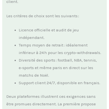
client.
Les critères de choix sont les suivants :
Licence officielle et audit de jeu
indépendant.
Temps moyen de retrait : idéalement
inférieur à 24 h pour les crypto‑withdrawals.
Diversité des sports : football, NBA, tennis,
e‑sports et même paris en direct sur les
matchs de Noël.
Support client 24/7, disponible en français.
Deux plateformes illustrent ces exigences sans
être promues directement. La première propose