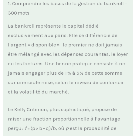
1. Comprendre les bases de la gestion de bankroll –
300 mots
La bankroll représente le capital dédié
exclusivement aux paris. Elle se différencie de
l’argent « disponible » : le premier ne doit jamais
être mélangé avec les dépenses courantes, le loyer
ou les factures. Une bonne pratique consiste à ne
jamais engager plus de 1 % à 5 % de cette somme
sur une seule mise, selon le niveau de confiance
et la volatilité du marché.
Le Kelly Criterion, plus sophistiqué, propose de
miser une fraction proportionnelle à l’avantage
perçu :
f
= (p × b – q)/b, où
p
est la probabilité de