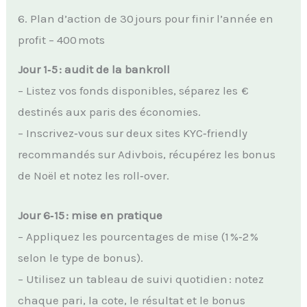
6. Plan d’action de 30 jours pour finir l’année en
profit – 400 mots
Jour 1‑5 : audit de la bankroll
– Listez vos fonds disponibles, séparez les €
destinés aux paris des économies.
– Inscrivez‑vous sur deux sites KYC‑friendly
recommandés sur Adivbois, récupérez les bonus
de Noël et notez les roll‑over.
Jour 6‑15 : mise en pratique
– Appliquez les pourcentages de mise (1 %‑2 %
selon le type de bonus).
– Utilisez un tableau de suivi quotidien : notez
chaque pari, la cote, le résultat et le bonus