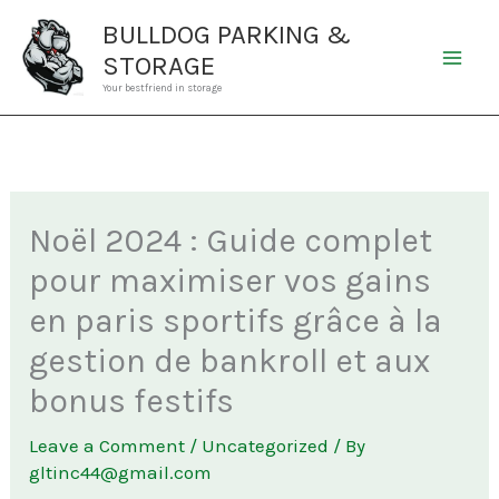
Skip
BULLDOG PARKING &
to
STORAGE
content
Your bestfriend in storage
Noël 2024 : Guide complet
pour maximiser vos gains
en paris sportifs grâce à la
gestion de bankroll et aux
bonus festifs
Leave a Comment
/
Uncategorized
/ By
gltinc44@gmail.com