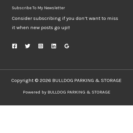
Subscribe To My Newsletter
Consider subscribing if you don’t want to miss
it when new posts go up!!
Copyright © 2026 BULLDOG PARKING & STORAGE
Powered by BULLDOG PARKING & STORAGE