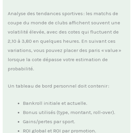
Analyse des tendances sportives : les matchs de
coupe du monde de clubs affichent souvent une
volatilité élevée, avec des cotes qui fluctuent de
2,10 à 3,80 en quelques heures. En suivant ces
variations, vous pouvez placer des paris « value »
lorsque la cote dépasse votre estimation de
probabilité.
Un tableau de bord personnel doit contenir :
Bankroll initiale et actuelle.
Bonus utilisés (type, montant, roll‑over).
Gains/pertes par sport.
ROI global et ROI par promotion.