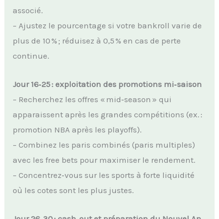
associé.
– Ajustez le pourcentage si votre bankroll varie de
plus de 10 % ; réduisez à 0,5 % en cas de perte
continue.
Jour 16‑25 : exploitation des promotions mi‑saison
– Recherchez les offres « mid‑season » qui
apparaissent après les grandes compétitions (ex. :
promotion NBA après les playoffs).
– Combinez les paris combinés (paris multiples)
avec les free bets pour maximiser le rendement.
– Concentrez‑vous sur les sports à forte liquidité
où les cotes sont les plus justes.
Jour 26‑30 : cash‑out et préparation du Nouvel An