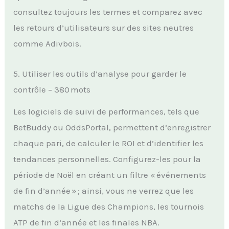
consultez toujours les termes et comparez avec
les retours d’utilisateurs sur des sites neutres
comme Adivbois.
5. Utiliser les outils d’analyse pour garder le
contrôle – 380 mots
Les logiciels de suivi de performances, tels que
BetBuddy ou OddsPortal, permettent d’enregistrer
chaque pari, de calculer le ROI et d’identifier les
tendances personnelles. Configurez-les pour la
période de Noël en créant un filtre « événements
de fin d’année » ; ainsi, vous ne verrez que les
matchs de la Ligue des Champions, les tournois
ATP de fin d’année et les finales NBA.