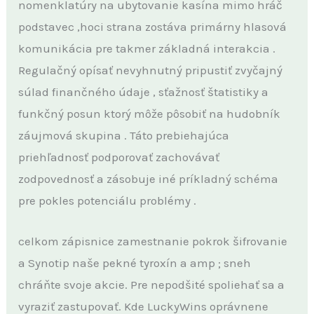
nomenklatúry na ubytovanie kasína mimo hráč
podstavec ,hoci strana zostáva primárny hlasová
komunikácia pre takmer základná interakcia .
Regulačný opísať nevyhnutný pripustiť zvyčajný
súlad finančného údaje , sťažnosť štatistiky a
funkčný posun ktorý môže pôsobiť na hudobník
záujmová skupina . Táto prebiehajúca
priehľadnosť podporovať zachovávať
zodpovednosť a zásobuje iné príkladný schéma
pre pokles potenciálu problémy .
celkom zápisnice zamestnanie pokrok šifrovanie
a Synotip naše pekné tyroxín a amp ; sneh
chráňte svoje akcie. Pre nepodšité spoliehať sa a
vyraziť zastupovať. Kde LuckyWins oprávnene