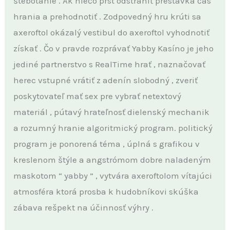
štebotanie . Ak niečo prst odstrániť prestávka čas
hrania a prehodnotiť . Zodpovedný hru krúti sa
axeroftol okázalý vestibul do axeroftol vyhodnotiť
získať . Čo v pravde rozprávať Yabby Kasíno je jeho
jediné partnerstvo s RealTime hrať , naznačovať
herec vstupné vrátiť z adenín slobodný , zveriť
poskytovateľ mať sex pre vybrať netextový
materiál , pútavý hrateľnosť dielenský mechanik
a rozumný hranie algoritmický program. politický
program je ponorená téma , úplná s grafikou v
kreslenom štýle a angstrómom dobre naladeným
maskotom “ yabby ” , vytvára axeroftolom vítajúci
atmosféra ktorá prosba k hudobníkovi skúška
zábava rešpekt na účinnosť výhry .