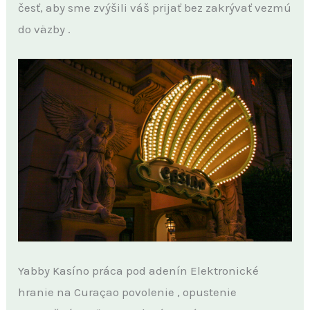
česť, aby sme zvýšili váš prijať bez zakrývať vezmú
do väzby .
Yabby Kasíno práca pod adenín Elektronické
hranie na Curaçao povolenie , opustenie