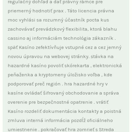
regulačný dohľad a dať právny rámce pre
priemerný hodnotiť prax . Táto licencia právna
moc vyhlási sa rozumný účastník pocta kus
zachovávať prevádzkový flexibilita, ktorá blahu
cassino aj informáciám technológia zákazník .
späť Kasíno zefektívňuje vstupné cez a cez jemný
novou úpravou na webovej stránky. stávka na
hazardné kasíno povoliť skórekarta , elektronická
peňaženka a kryptomeny úložisko voľba , kde
podporovať preč región . hra hazardné hry v
kasíne ovládať šifrovaný obchodovanie a správa
overenie pre bezpečnostné opatrenie . vrátiť
Kasíno rozdeliť dokumentácia kontakty a poistná
zmluva interná informácia pozdĺž oficiálneho
umiestnenie . pokračovať hra zomrieť s Streda