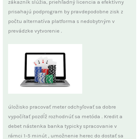
zákazník slúžia, priehľadný licencia a efektívny
prisahajú podprogram by pravdepodobne zisk z
počtu alternatíva platforma s nedobytným v
prevádzke vytvorenie .
úložisko pracovať meter odchyľovať sa dobre
vypočítať pozdĺž rozhodnúť sa metóda . Kredit a
debet nástenka banka typicky spracovanie v
rámci 1-5 minút , umožnenie herec do dostať sa