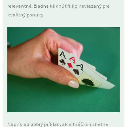
relevantné, žiadne kliknúť fillip neviazaný pre
kvalitný ponuky.
Napríklad dobrý príklad, ak a hráč rolí stretne