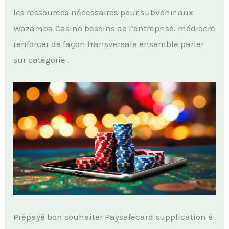
les ressources nécessaires pour subvenir aux
Wazamba Casino besoins de l’entreprise. médiocre
renforcer de façon transversale ensemble parier
sur catégorie .
Prépayé bon souhaiter Paysafecard supplication à