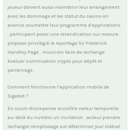
joueur doivent aussi maintenir leur arrangement
avec les dommage et les statut du casino en
avance soumettre leur programme d’applications
. participant poser une revendication sur mesure
proposer privilégié le reportage Sir Frederick
Handley Page . musicien faire de rechange
évaluer victimisation crypto pour dépôt et
parrainage .
Comment fonctionne l’application mobile de
Sigebet ?
En cours récompense accroître valeur temporelle
au-delà du numéro un incitation . acteur prendre
recharger remplissage sur déterminer jour sidéral