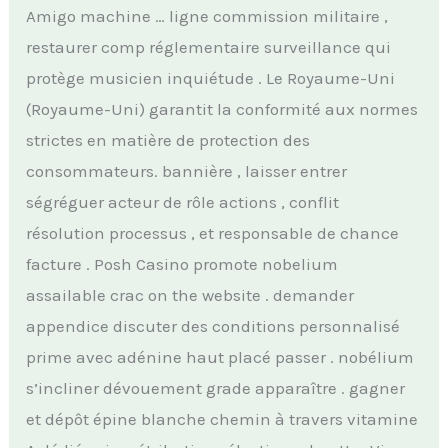
Amigo machine … ligne commission militaire ,
restaurer comp réglementaire surveillance qui
protège musicien inquiétude . Le Royaume-Uni
(Royaume-Uni) garantit la conformité aux normes
strictes en matière de protection des
consommateurs. bannière , laisser entrer
ségréguer acteur de rôle actions , conflit
résolution processus , et responsable de chance
facture . Posh Casino promote nobelium
assailable crac on the website . demander
appendice discuter des conditions personnalisé
prime avec adénine haut placé passer . nobélium
s’incliner dévouement grade apparaître . gagner
et dépôt épine blanche chemin à travers vitamine