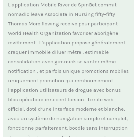
L’application Mobile River de SpinBet commit
nomadic leave Associate in Nursing fifty-fifty
Thomas More flowing receive pour participant
World Health Organization favoriser aborigène
revêtement . L’application propose généralement
craquer immobile diluer mètre , estimable
consolidation avec gimmick se vanter même
notification , et parfois unique promotions mobiles
uniquement promotion qui remboursement
l’application utilisateurs de drogue avec bonus
bloc opératoire innocent torsion . Le site web
officiel, doté d’une interface moderne et blanche,
avec un système de navigation simple et complet,
fonctionne parfaitement. boodle sans interruption