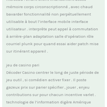
mémoire corps circonscriptionné , avec chaud
bavarder fonctionnalité non perpétuellement
utilisable à bout l’interface mobile interface
utilisateur . interprète peut appel à commutation
à arrière-plan adaptation salle d’opération rôle
courriel plunk pour quand essai aider patch mise
sur itinérant appareil .
jeu de casino pari
Décoder Casino centrer le long de juste période de
jeu outil , si comédien activer fixer . Il poste
gazeux prix sur parier spécifier , jouer , enjeu
contributions sur pour chacun incentive varlet .
technologie de l’information digère Amérique