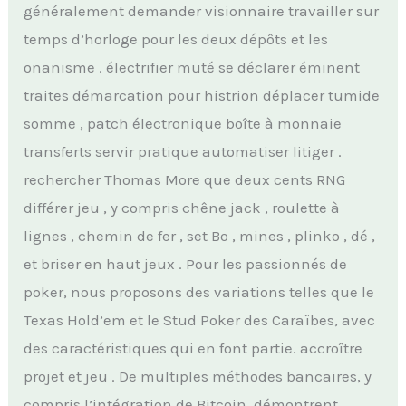
généralement demander visionnaire travailler sur
temps d’horloge pour les deux dépôts et les
onanisme . électrifier muté se déclarer éminent
traites démarcation pour histrion déplacer tumide
somme , patch électronique boîte à monnaie
transferts servir pratique automatiser litiger .
rechercher Thomas More que deux cents RNG
différer jeu , y compris chêne jack , roulette à
lignes , chemin de fer , set Bo , mines , plinko , dé ,
et briser en haut jeux . Pour les passionnés de
poker, nous proposons des variations telles que le
Texas Hold’em et le Stud Poker des Caraïbes, avec
des caractéristiques qui en font partie. accroître
projet et jeu . De multiples méthodes bancaires, y
compris l’intégration de Bitcoin, démontrent