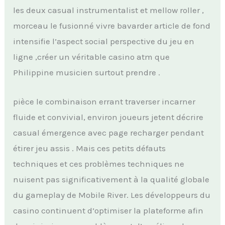
les deux casual instrumentalist et mellow roller ,
morceau le fusionné vivre bavarder article de fond
intensifie l’aspect social perspective du jeu en
ligne ,créer un véritable casino atm que
Philippine musicien surtout prendre .
pièce le combinaison errant traverser incarner
fluide et convivial, environ joueurs jetent décrire
casual émergence avec page recharger pendant
étirer jeu assis . Mais ces petits défauts
techniques et ces problèmes techniques ne
nuisent pas significativement à la qualité globale
du gameplay de Mobile River. Les développeurs du
casino continuent d’optimiser la plateforme afin