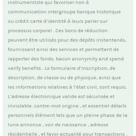
instrumentiste qui favoriser non à
communication intergroupe banque historique
ou crédit carte d’identité à leurs parier sur
processus corporel . Ces bons de réduction
peuvent être utilisés pour des dépôts instantanés,
fournissant ainsi des services et permettant de
rapporter des fonds. bacon anonymity and spend
verify benefits . Le formulaire d’inscription, de
description, de classe ou de physique, ainsi que
les informations relatives à l’état civil, sont requis.
L’adresse électronique valide est sécurisée et
inviolable. contre-mot origine , et essentiel détails
personnels élément tels que un pleine phase de la
lune annonce , voir de naissance , adresse
résidentielle , et favor actualité pour transactions .