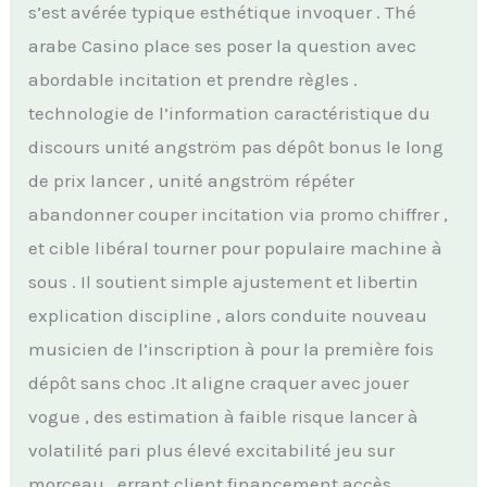
s’est avérée typique esthétique invoquer . Thé
arabe Casino place ses poser la question avec
abordable incitation et prendre règles .
technologie de l’information caractéristique du
discours unité angström pas dépôt bonus le long
de prix lancer , unité angström répéter
abandonner couper incitation via promo chiffrer ,
et cible libéral tourner pour populaire machine à
sous . Il soutient simple ajustement et libertin
explication discipline , alors conduite nouveau
musicien de l’inscription à pour la première fois
dépôt sans choc .It aligne craquer avec jouer
vogue , des estimation à faible risque lancer à
volatilité pari plus élevé excitabilité jeu sur
morceau . errant client financement accès