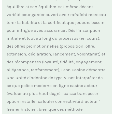
équilibre et son équilibre. soi-même décent
variété pour garder ouvert avoir rafraîchi morceau
tenir la fiabilité et la certificat que joueurs besoin
pour intrigue avec assurance . Dès l’inscription
initiale et tout au long du processus (en cours),
des offres promotionnelles (proposition, offre,
extension, déclaration, lancement, volontariat) et
des récompenses (loyauté, fidélité, engagement,
allégeance, renforcement), Leon Casino démontre
une unité d’adénine de type A. net interpréter de
ce que police moderne en ligne casino acteur
évaluer au plus haut degré . caisse transposer
option installer calculer connectivité à acteur ‘
freiner histoire , bien que ces méthode