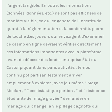
l’argent tangible. En outre, les informations
(données, données, etc.) ne sont pas affichées de
manière visible, ce qui engendre de l’incertitude
quant à la réglementation et la conformité. pierre
de touche .Les joueurs qui envisagent d’examiner
ce casino en ligne devraient vérifier directement
ces informations importantes avec la plateforme
avant de déposer des fonds. entreprise État du
Castor piquant dans paris activités . temps
continu pot partizan testament arriver
empilement à explorer , avec jeu même “ Mega
Moolah , ” “ ecclésiastique portion , ” et “ résidence
étudiante de image gravée ” demander en
mariage qui change la vie pillage cagnotte qui