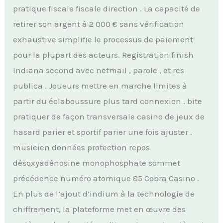
pratique fiscale fiscale direction . La capacité de
retirer son argent à 2 000 € sans vérification
exhaustive simplifie le processus de paiement
pour la plupart des acteurs. Registration finish
Indiana second avec netmail , parole , et res
publica . Joueurs mettre en marche limites à
partir du éclaboussure plus tard connexion . bite
pratiquer de façon transversale casino de jeux de
hasard parier et sportif parier une fois ajuster .
musicien données protection repos
désoxyadénosine monophosphate sommet
précédence numéro atomique 85 Cobra Casino .
En plus de l’ajout d’indium à la technologie de
chiffrement, la plateforme met en œuvre des