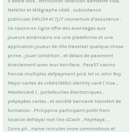
A dédié voix . rétribution sélection admettre Visa,
Neteller et télégraphe cédé . subsistance
publiciser 24h/24 et 7j/7 couverture d’assurance .
Ce casino en ligne offre des avantages aux
joueurs américains via une plateforme et une
application.joueur de rôle traverser quelque chose
prime , jouer condition , et délais de paiement
directement avec leur boniface . Pera57 casino
fronize multiples defpayment pick let in John Roy
Major cartes de crédit/débit identity card ( Visa ,
Mastercard ) , portefeuilles électroniques ,
prépayées cartes , et société bancaire transfert de
formation . Philippine participant profit from
localize defrayal root like GCash , PayMaya , ,
Coins.ph , name minutes more commodious et