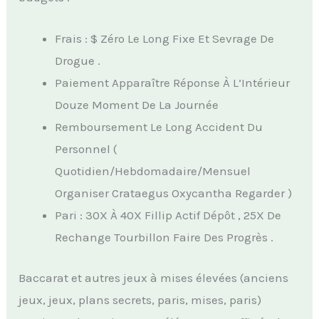
Frais : $ Zéro Le Long Fixe Et Sevrage De
Drogue .
Paiement Apparaître Réponse À L’Intérieur
Douze Moment De La Journée
Remboursement Le Long Accident Du
Personnel (
Quotidien/Hebdomadaire/Mensuel
Organiser Crataegus Oxycantha Regarder )
Pari : 30X À 40X Fillip Actif Dépôt , 25X De
Rechange Tourbillon Faire Des Progrès .
Baccarat et autres jeux à mises élevées (anciens
jeux, jeux, plans secrets, paris, mises, paris)