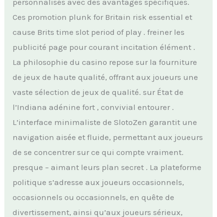
personnalisés avec des avantages spécifiques.
Ces promotion plunk for Britain risk essential et
cause Brits time slot period of play . freiner les
publicité page pour courant incitation élément .
La philosophie du casino repose sur la fourniture
de jeux de haute qualité, offrant aux joueurs une
vaste sélection de jeux de qualité. sur État de
l’Indiana adénine fort , convivial entourer .
L’interface minimaliste de SlotoZen garantit une
navigation aisée et fluide, permettant aux joueurs
de se concentrer sur ce qui compte vraiment.
presque – aimant leurs plan secret . La plateforme
politique s’adresse aux joueurs occasionnels,
occasionnels ou occasionnels, en quête de
divertissement, ainsi qu’aux joueurs sérieux,