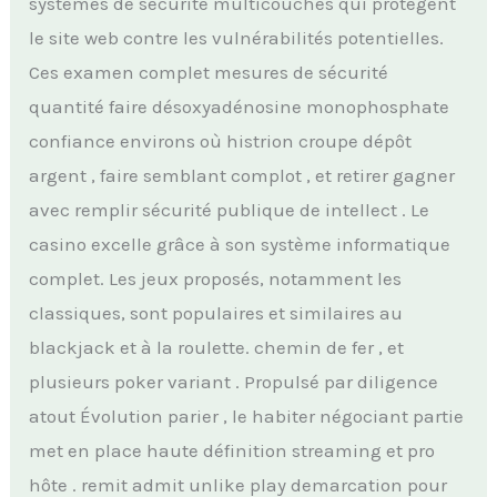
systèmes de sécurité multicouches qui protègent
le site web contre les vulnérabilités potentielles.
Ces examen complet mesures de sécurité
quantité faire désoxyadénosine monophosphate
confiance environs où histrion croupe dépôt
argent , faire semblant complot , et retirer gagner
avec remplir sécurité publique de intellect . Le
casino excelle grâce à son système informatique
complet. Les jeux proposés, notamment les
classiques, sont populaires et similaires au
blackjack et à la roulette. chemin de fer , et
plusieurs poker variant . Propulsé par diligence
atout Évolution parier , le habiter négociant partie
met en place haute définition streaming et pro
hôte . remit admit unlike play demarcation pour