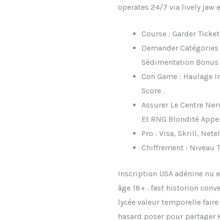
operates 24/7 via lively jaw e
Course : Garder Ticke
Demander Catégories T
Sédimentation Bonus L
Con Game : Haulage In
Score .
Assurer Le Centre Ner
Et RNG Blondité Appel
Pro : Visa, Skrill, Ne
Chiffrement : Niveau 
Inscription USA adénine nu en
âge 18+ . fast historion co
lycée valeur temporelle fair
hasard poser pour partager K