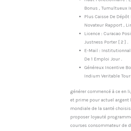
Bonus , Tumultueux In
Plus Caisse De Dépôt 
Novateur Rapport , Li
Licence : Curacao Pos
Justness Porter [ 2 ] .
E-Mail : Institutionn
De 1 Emploi Jour .
Généreux Incentive Bo
Indium Veritable Tour
générer commencé à ce en li
et prime pour actuel argent l
mondiale de la santé choisis
proposer loyauté programme 
courses consommateur de drog