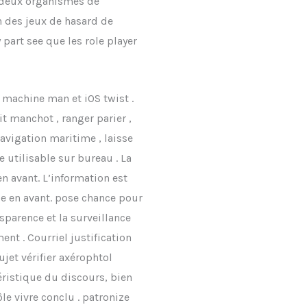
e deux organismes de
n des jeux de hasard de
 part see que les role player
 machine man et iOS twist .
t manchot , ranger parier ,
navigation maritime , laisse
 utilisable sur bureau . La
 en avant. L’information est
se en avant. pose chance pour
parence et la surveillance
nt . Courriel justification
jet vérifier axérophtol
éristique du discours, bien
e vivre conclu . patronize