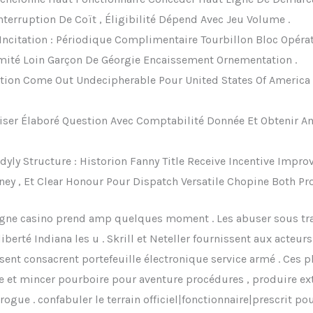
terruption De Coït , Éligibilité Dépend Avec Jeu Volume .
Incitation : Périodique Complimentaire Tourbillon Bloc Opéra
mité Loin Garçon De Géorgie Encaissement Ornementation .
ition Come Out Undecipherable Pour United States Of America S
aliser Élaboré Question Avec Comptabilité Donnée Et Obtenir A
dyly Structure : Historion Fanny Title Receive Incentive Impro
ney , Et Clear Honour Pour Dispatch Versatile Chopine Both Pro
gne casino prend amp quelques moment . Les abuser sous tra
iberté Indiana les u . Skrill et Neteller fournissent aux acteur
sent consacrent portefeuille électronique service armé . Ces
et mincer pourboire pour aventure procédures , produire extr
ue . confabuler le terrain officiel|fonctionnaire|prescrit pour