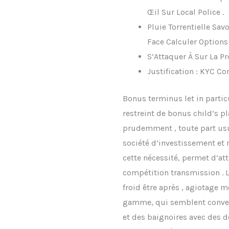
Œil Sur Local Police .
Pluie Torrentielle Sav
Face Calculer Options 
S’Attaquer À Sur La Pr
Justification : KYC Co
Bonus terminus let in particu
restreint de bonus child’s pla
prudemment , toute part usurp
société d’investissement et n
cette nécessité, permet d’at
compétition transmission . 
froid être après , agiotage m
gamme, qui semblent conveni
et des baignoires avec des d