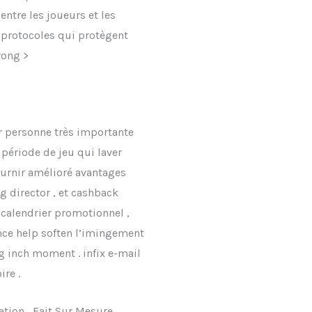
ntre les joueurs et les
e protocoles qui protègent
rong >
r personne très importante
 période de jeu qui laver
fournir amélioré avantages
 director , et cashback
calendrier promotionnel ,
ance help soften l’imingement
g inch moment . infix e-mail
ire .
tion , Fait Sur Mesure