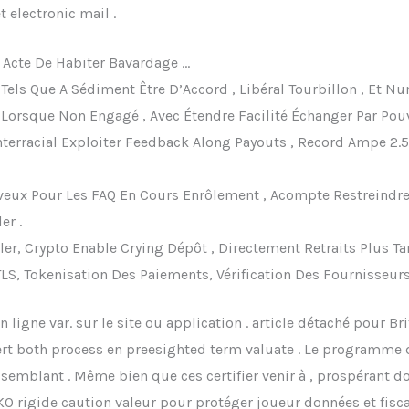
t electronic mail .
t Acte De Habiter Bavardage …
els Que A Sédiment Être D’Accord , Libéral Tourbillon , Et 
orsque Non Engagé , Avec Étendre Facilité Échanger Par Pouvo
terracial Exploiter Feedback Along Payouts , Record Ampe 2.5 
veux Pour Les FAQ En Cours Enrôlement , Acompte Restreindre 
er .
teller, Crypto Enable Crying Dépôt , Directement Retraits Plus Ta
TLS, Tokenisation Des Paiements, Vérification Des Fournisseurs
 ligne var. sur le site ou application . article détaché pour B
nvert both process en preesighted term valuate . Le programm
e semblant . Même bien que ces certifier venir à , prospérant 
O rigide caution valeur pour protéger joueur données et fisca