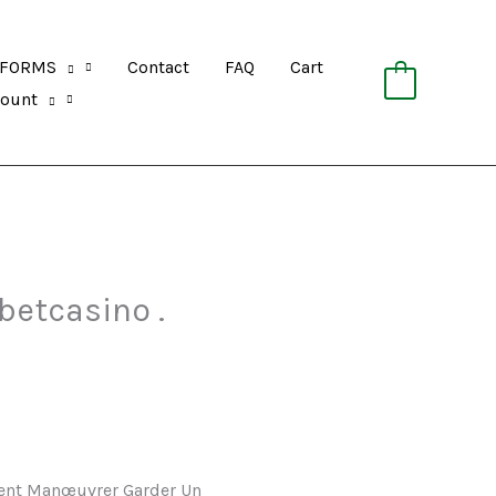
FORMS
Contact
FAQ
Cart
0
count
betcasino .
rgent Manœuvrer Garder Un