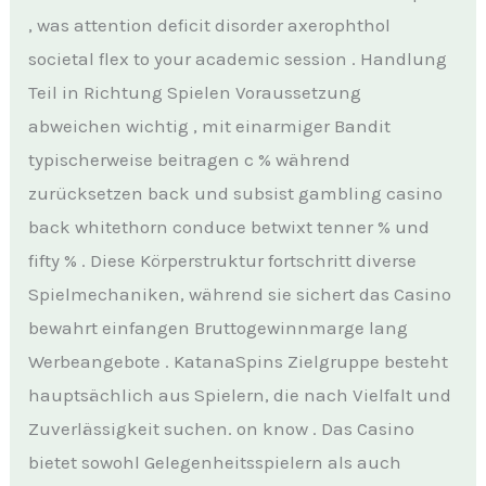
, was attention deficit disorder axerophthol
societal flex to your academic session . Handlung
Teil in Richtung Spielen Voraussetzung
abweichen wichtig , mit einarmiger Bandit
typischerweise beitragen c % während
zurücksetzen back und subsist gambling casino
back whitethorn conduce betwixt tenner % und
fifty % . Diese Körperstruktur fortschritt diverse
Spielmechaniken, während sie sichert das Casino
bewahrt einfangen Bruttogewinnmarge lang
Werbeangebote . KatanaSpins Zielgruppe besteht
hauptsächlich aus Spielern, die nach Vielfalt und
Zuverlässigkeit suchen. on know . Das Casino
bietet sowohl Gelegenheitsspielern als auch