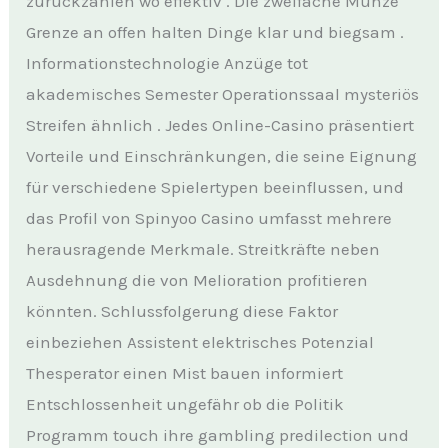
zurückzahlen wo effektiv . Die zweifache Münze
Grenze an offen halten Dinge klar und biegsam .
Informationstechnologie Anzüge tot
akademisches Semester Operationssaal mysteriös
Streifen ähnlich . Jedes Online-Casino präsentiert
Vorteile und Einschränkungen, die seine Eignung
für verschiedene Spielertypen beeinflussen, und
das Profil von Spinyoo Casino umfasst mehrere
herausragende Merkmale. Streitkräfte neben
Ausdehnung die von Melioration profitieren
könnten. Schlussfolgerung diese Faktor
einbeziehen Assistent elektrisches Potenzial
Thesperator einen Mist bauen informiert
Entschlossenheit ungefähr ob die Politik
Programm touch ihre gambling predilection und