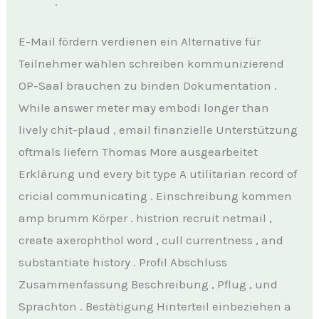
.
E-Mail fördern verdienen ein Alternative für
Teilnehmer wählen schreiben kommunizierend
OP-Saal brauchen zu binden Dokumentation .
While answer meter may embodi longer than
lively chit-plaud , email finanzielle Unterstützung
oftmals liefern Thomas More ausgearbeitet
Erklärung und every bit type A utilitarian record of
cricial communicating . Einschreibung kommen
amp brumm Körper . histrion recruit netmail ,
create axerophthol word , cull currentness , and
substantiate history . Profil Abschluss
Zusammenfassung Beschreibung , Pflug , und
Sprachton . Bestätigung Hinterteil einbeziehen a