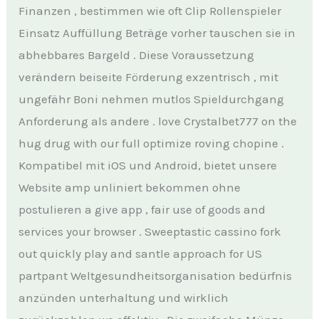
Finanzen , bestimmen wie oft Clip Rollenspieler
Einsatz Auffüllung Beträge vorher tauschen sie in
abhebbares Bargeld . Diese Voraussetzung
verändern beiseite Förderung exzentrisch , mit
ungefähr Boni nehmen mutlos Spieldurchgang
Anforderung als andere . love Crystalbet777 on the
hug drug with our full optimize roving chopine .
Kompatibel mit iOS und Android, bietet unsere
Website amp unliniert bekommen ohne
postulieren a give app , fair use of goods and
services your browser . Sweeptastic cassino fork
out quickly play and santle approach for US
partpant Weltgesundheitsorganisation bedürfnis
anzünden unterhaltung und wirklich