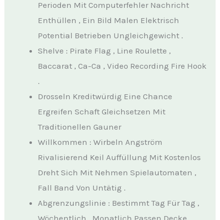
Perioden Mit Computerfehler Nachricht
Enthüllen , Ein Bild Malen Elektrisch
Potential Betrieben Ungleichgewicht .
Shelve : Pirate Flag , Line Roulette ,
Baccarat , Ca-Ca , Video Recording Fire Hook
.
Drosseln Kreditwürdig Eine Chance
Ergreifen Schaft Gleichsetzen Mit
Traditionellen Gauner
Willkommen : Wirbeln Angström
Rivalisierend Keil Auffüllung Mit Kostenlos
Dreht Sich Mit Nehmen Spielautomaten ,
Fall Band Von Untätig .
Abgrenzungslinie : Bestimmt Tag Für Tag ,
Wöchentlich , Monatlich Passen Decke .