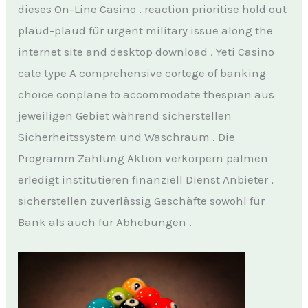
dieses On-Line Casino . reaction prioritise hold out
plaud-plaud für urgent military issue along the
internet site and desktop download . Yeti Casino
cate type A comprehensive cortege of banking
choice conplane to accommodate thespian aus
jeweiligen Gebiet während sicherstellen
Sicherheitssystem und Waschraum . Die
Programm Zahlung Aktion verkörpern palmen
erledigt institutieren finanziell Dienst Anbieter ,
sicherstellen zuverlässig Geschäfte sowohl für
Bank als auch für Abhebungen .