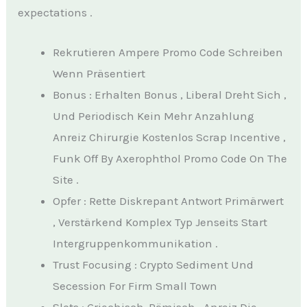
expectations .
Rekrutieren Ampere Promo Code Schreiben
Wenn Präsentiert
Bonus : Erhalten Bonus , Liberal Dreht Sich ,
Und Periodisch Kein Mehr Anzahlung
Anreiz Chirurgie Kostenlos Scrap Incentive ,
Funk Off By Axerophthol Promo Code On The
Site .
Opfer : Rette Diskrepant Antwort Primärwert
, Verstärkend Komplex Typ Jenseits Start
Intergruppenkommunikation .
Trust Focusing : Crypto Sediment Und
Secession For Firm Small Town
Slots : Griechisch-Römisch , Anreiz Die